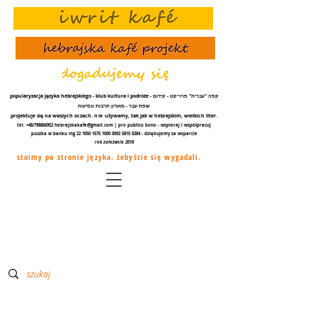
popularyzacja języka hebrajskiego - klub kultura i podróże - קפה "עברית" פרוייקט - קידום
שפת עֵבֶר - מועדון תרבות ונסיעות
projektuje się na waszych oczach.
nie
używamy, tak jak w hebrajskim, wielkich liter.
tel. +48/798866952
hebrajskakafe@gmail.com
| pro publico bono - wspieraj i współpracuj
puszka w banku ing
22 1050 1575 1000
0092 5815 0284
- dziękujemy za
wsparcie
rok założenia 2018
stoimy po stronie języka. żebyście się wygadali.