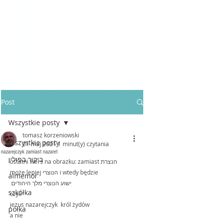
Post
Wszystkie posty
tomasz korzeniowski
Wszystkie posty
21 maj 2021
1 minut(y) czytania
nazarejczyk zamiast nazaret
ביקור בפולין
ostatni wers na obrazku: zamiast הנצרת 
może lepiej הנוצרי i wtedy będzie 
almemor
ישוע הנוצרי מלך היהודים 
szkółka
czyli
jezus nazarejczyk  król żydów 
półka
a nie