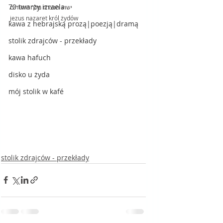
70 twarzy izraela
ישוע הנצרת מלך היהודים
jezus nazaret król żydów
kawa z hebrajską prozą|poezją|dramą
stolik zdrajców - przekłady
kawa hafuch
disko u żyda
mój stolik w kafé
stolik zdrajców - przekłady