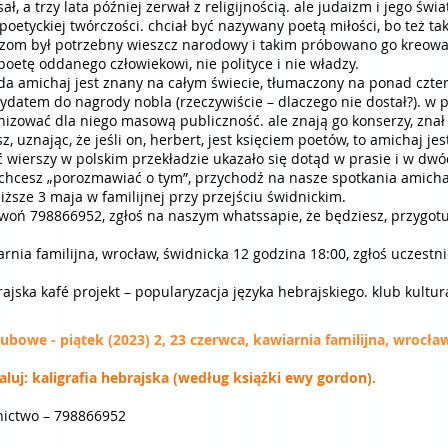
ał, a trzy lata później zerwał z religijnością. ale judaizm i jego świ
 poetyckiej twórczości. chciał być nazywany poetą miłości, bo też ta
zom był potrzebny wieszcz narodowy i takim próbowano go kreować.
poetę oddanego człowiekowi, nie polityce i nie władzy.
da amichaj jest znany na całym świecie, tłumaczony na ponad czterd
ydatem do nagrody nobla (rzeczywiście – dlaczego nie dostał?). w p
nizować dla niego masową publiczność. ale znają go konserzy, znał 
z, uznając, że jeśli on, herbert, jest księciem poetów, to amichaj j
ć wierszy w polskim przekładzie ukazało się dotąd w prasie i w dw
i chcesz „porozmawiać o tym”, przychodź na nasze spotkania amich
liższe 3 maja w familijnej przy przejściu świdnickim.
woń 798866952, zgłoś na naszym whatssapie, że będziesz, przygotu
arnia familijna, wrocław, świdnicka 12 godzina 18:00, zgłoś uczest
rajska kafé projekt – popularyzacja języka hebrajskiego. klub kultur
ubowe - piątek (2023) 2, 23 czerwca,
kawiarnia familijna, wrocła
uj: kaligrafia hebrajska (według książki ewy gordon).
nictwo – 798866952