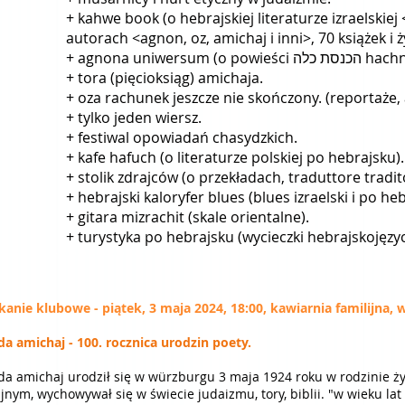
+ kahwe book (o hebrajskiej literaturze izraelskiej
autorach <agnon, oz, amichaj i inni>, 70 książek i ż
+ agnona uniwersum (o
+ tora (pięcioksiąg) amichaja.
+ oza rachunek jeszcze nie skończony. (reportaże, a
+ tylko jeden wiersz.
+ festiwal opowiadań chasydzkich.
+ kafe hafuch (o literaturze polskiej po hebrajsku).
+ stolik zdrajców (o przekładach, traduttore tradit
+ hebrajski kaloryfer blues (blues izraelski i po he
+ gitara mizrachit (skale orientalne).
+ turystyka po hebrajsku (wycieczki hebrajskojęzy
kanie klubowe - piątek, 3 maja 2024, 18:00,
kawiarnia familijna,
da amichaj - 100. rocznica urodzin poety.
da amichaj urodził się w würzburgu 3 maja 1924 roku w rodzinie ż
ijnym, wychowywał się w świecie judaizmu, tory, biblii. "w wieku lat