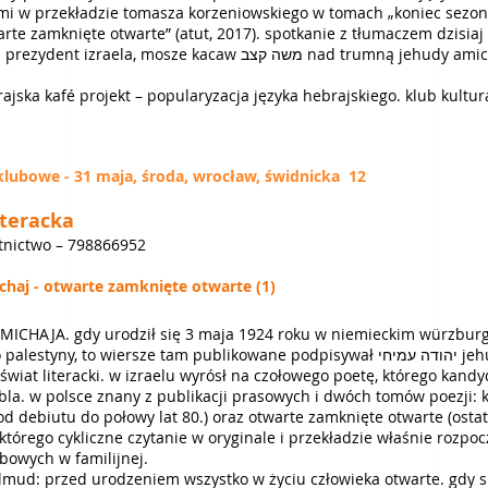
mi w przekładzie tomasza korzeniowskiego w tomach „koniec sezonu 
arte zamknięte otwarte” (atut, 2017). spotkanie z tłumaczem dzisiaj 
(foto: prezydent izraela, mosze kacaw משה קצב nad trumną jehu
rajska kafé projekt – popularyzacja języka hebrajskiego. klub kultur
klubowe - 31 maja,
środa, wrocław, świdnicka 12
teracka
tnictwo – 798866952
chaj - otwarte zamknięte otwarte (1)
ICHAJA. gdy urodził się 3 maja 1924 roku w niemieckim würzburgu
ny, to wiersze tam publikowane podpisywał יהודה עמיחי jehuda amichaj i pod tym nazwiskiem
 świat literacki. w izraelu wyrósł na czołowego poetę, którego kand
la. w polsce znany z publikacji prasowych i dwóch tomów poezji:
od debiutu do połowy lat 80.) oraz otwarte zamknięte otwarte (ost
,którego cykliczne czytanie w oryginale i przekładzie właśnie rozp
bowych w familijnej.
lmud: przed urodzeniem wszystko w życiu człowieka otwarte. gdy si