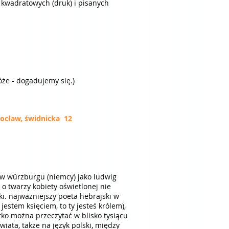
. kwadratowych (druk) i pisanych
óże - dogadujemy się.)
rocław, świdnicka 12
 w würzburgu (niemcy) jako ludwig
 o twarzy kobiety oświetlonej nie
ki. najważniejszy poeta hebrajski w
jestem księciem, to ty jesteś królem),
stko można przeczytać w blisko tysiącu
wiata, także na język polski, między