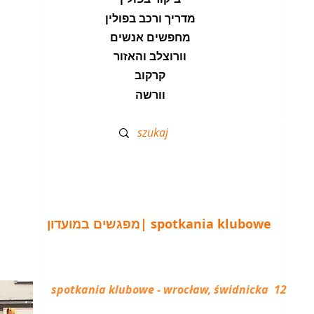
מדריך ורכב בפולין
מחפשים אנשים
וורוצלב והאזור
קרקוב
וורשה
מפגשים במועדון| spotkania klubowe
spotkania klubowe -
wrocław, świdnicka 12