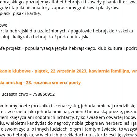
ebrajskiego, poznajemy alfabet hebrajski i zasady pisania liter tzw
guły i tajniki pisania tory. zapraszamy grafików i plastyków.
łaski pisak i kartkę.
owe:
rcia hebrajski dla uzależnionych / pogotowie hebrajskie / szkółka
aluj - kaligrafia hebrajska / półka hebrajska
afé projekt – popularyzacja języka hebrajskiego. klub kultura i podr
kanie klubowe - piątek, 22 września 2023,
kawiarnia familijna, w
da amichaj - 23. rocznica śmierci poety.
ś uczestnictwo – 798866952
minamy poetę (prozaika i scenarzystę), jehuda amichaj urodził się
fer. w izraelu jako jehuda amichaj, zmienił hebrajską poezję, pisząc
tłem księżyca ani sobotnich lichtarzy, tylko światłem otwartej lodów
lu, wieloletni kandydat do nagrody nobla (zbigniew herbert: jeśli ja 
ł o swoim życiu, o innych ludziach, o tym i tamtym świecie. to wszy
szy po hebrajsku, w wielu ich przekładach na czterdzieści języków ś