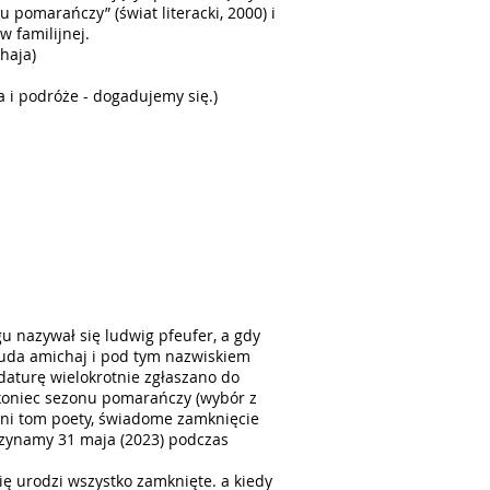
pomarańczy” (świat literacki, 2000) i
w familijnej.
dy amichaja)
a i podróże - dogadujemy się.)
 nazywał się ludwig pfeufer, a gdy
ydaturę wielokrotnie zgłaszano do
 koniec sezonu pomarańczy (wybór z
atni tom poety, świadome zamknięcie
oczynamy 31 maja (2023) podczas
ę urodzi wszystko zamknięte. a kiedy