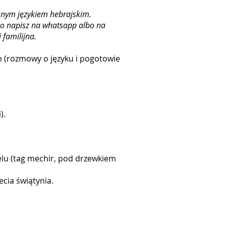
snym językiem hebrajskim.
o napisz na whatsapp albo na
 familijna
.
ch (rozmowy o języku i pogotowie
).
aelu (tag mechir, pod drzewkiem
ecia świątynia.