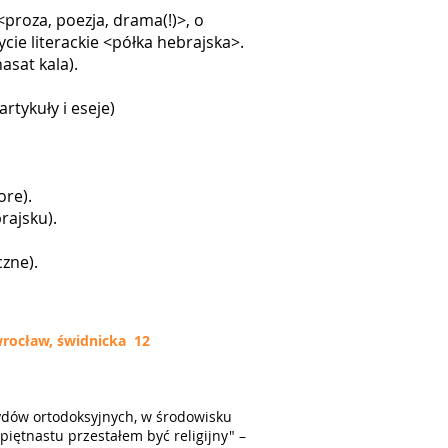
 <proza, poezja, drama(!)>, o
ycie literackie <półka hebrajska>.
 powieści הכנסת כלה hachnasat kala).
rtykuły i eseje)
ore).
brajsku).
czne).
 wrocław, świdnicka 12
ydów ortodoksyjnych, w środowisku
 piętnastu przestałem być religijny" –