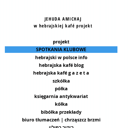
JEHUDA AMICHAJ
w hebrajskiej kafé projekt
projekt
SPOTKANIA KLUBOWE
hebrajski w polsce info
hebrajska kafé blog
hebrajska kafé g a z e t a
szkółka
półka
księgarnia antykwariat
kółka
bibółka przekłady
biuro tłumaczeń | chrząszcz brzmi
ביקור בפולין