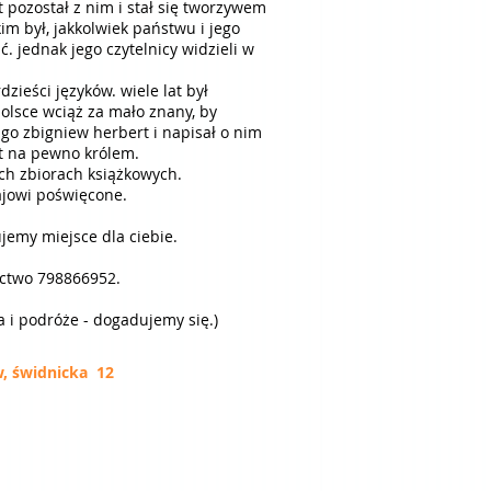
at pozostał z nim i stał się tworzywem
kim był, jakkolwiek państwu i jego
 jednak jego czytelnicy widzieli w
zieści języków. wiele lat był
olsce wciąż za mało znany, by
go zbigniew herbert i napisał o nim
est na pewno królem.
óch zbiorach książkowych.
ajowi poświęcone.
jemy miejsce dla ciebie.
nictwo 798866952.
a i podróże - dogadujemy się.)
w, świdnicka 12