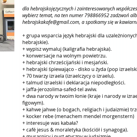
dla hebrajskojęzycznych i zainteresowanych współcze
wybierz temat, na ten numer 798866952 zadzwoń alb
hebrajskakafe@gmail.com
, a
spot
kamy się w kawiarni
+ grupa wsparcia język hebrajski dla uzależniony
hebrajskie).
+ wypisz wymaluj (kaligrafia hebrajska).
+ konwersacje na wolnym powietrzu.
+ hebrajski chrześcijański i mesjański.
+ hebrajski śpiewająco - disko u żyda (pop izraelski
+ 70 twarzy izraela (izraelczycy o izraelu).
+ talmud izraelski i deklaracja niepodległości.
+ jaffa-jerozolima-safed-tel awiw.
+ dwa narody w twoim łonie (kraje i narody w izr
figowym).
+ kahwe jahwe (o bogach, religiach i judaizmie) trz
+ kocker rebe (menachem mendel morgenstern)
+ interesuje was kabała?
+ café jesus & moraletyka (kościół i synagoga).
+ musarnicy i nurt etyczny w judaizmie.