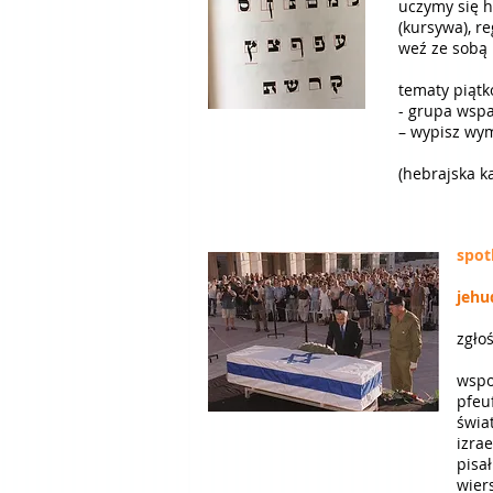
uczymy się h
(kursywa), re
weź ze sobą p
tematy piątk
- grupa wspa
– wypisz wym
(hebrajska k
spot
jehu
zgło
wspo
pfeu
świa
izrae
pisa
wier