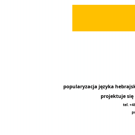
projektuje si
tel. +
p