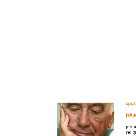
spot
jehu
jehu
relig