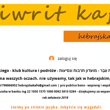
zaloguj się
popularyzacja języka hebrajskiego - klub kultura i podró
ę na waszych oczach.
nie
używamy, tak jak w hebrajskim, 
48/798866952
hebrajskakafe@gmail.com
| pro publico bono - wspieraj i wspó
uszka w banku ing 22 1050 1575 1000 0092 5815 0284 - dziękujemy za
wspar
rok założenia 2018
stoimy po stronie języka. żebyście się wygadali.