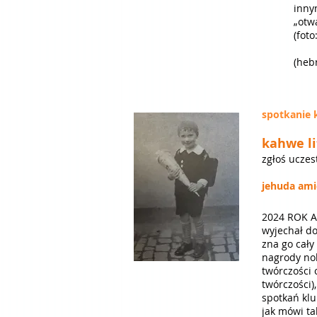
inny
„otw
(heb
spotkanie 
kahwe li
zgłoś uczes
jehuda ami
2024 ROK AM
wyjechał do palesty
zna go cały
nagrody nob
twórczości 
twórczości)
spotkań klu
jak mówi ta