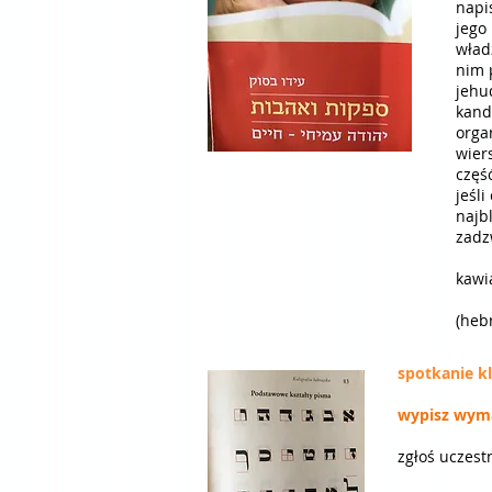
napis
jego
wład
nim 
jehu
kand
orga
wiers
częś
jeśl
najb
zadz
kawi
(heb
spotkanie kl
wypisz wymal
zgłoś uczest