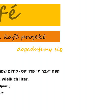
że - קפה "עברית" פרוייקט - קידום שפת עֵבֶר - מועדון תרבות ונסיעות
wielkich liter.
łpracuj
cie