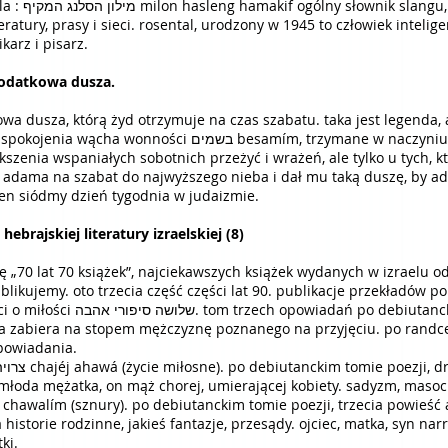
awiera około
eratury, prasy i sieci. rosental, urodzony w 1945 to człowiek intelig
karz i pisarz.
 dodatkowa dusza.
ím, trzymane w naczyniu, znanym w polsce jako balsaminka.
szenia wspaniałych sobotnich przeżyć i wrażeń, ale tylko u tych, k
ł adama na szabat do najwyższego nieba i dał mu taką duszę, by a
 zwą ten siódmy dzień tygodnia w judaizmie.
hebrajskiej literatury izraelskiej (8)
ę „70 lat 70 książek”, najciekawszych książek wydanych w izraelu o
blikujemy. oto trzecia część części lat 90. publikacje przekładów po
yna zabiera na stopem mężczyznę poznanego na przyjęciu. po rand
opowiadania.
młoda mężatka, on mąż chorej, umierającej kobiety. sadyzm, masoc
istorie rodzinne, jakieś fantazje, przesądy. ojciec, matka, syn narr
ki.