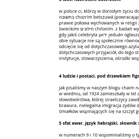
w polsce ci, którzy w dorosłym życiu dołą
prawie połowa wychowanych w religii דת dat i jedna trzecia z rodzin zachowujących tradycję מסורת masoret judaizmu, w końcu stają się
świeckimi חילונים chiloním. z badań wynika, że opuszczających religię jest więcej niż ją przyjmujących. jakkolwiek to zawsze jest ciekawostka dnia,
obie sytuacje nie są społecznie równo
odcięcie się od dotychczasowego azylu
dotychczasowych przyjaciół, do tego s
instytucje, stowarzyszenia, ośrodki ws
4 ludzie i postaci. pod drzewkiem f
jak pisaliśmy w naszym blogu chaim nachman bialik 87. r
w wiedniu, od 1924 zamieszkały w tel a
słowotwórstwa, której izraelczycy zawdzięczają wiele słów, między innym
brawura. nielegalna imigracja żydów do palestyny to העפלה haapalá, a jej uczestnicy מעפילים maapil
śmiałków wspinających się na szczyt g
5 sfat ewer. język hebrajski. słownik
w numerach 9 i 10 wspominaliśmy o ty