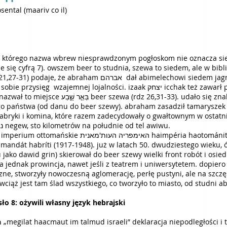
osental (maariv co il)
 państwo. beer
 się cyfrą 7). owszem beer to studnia, szewa to siedem, ale w bibli
ał abimelechowi siedem jagniąt, na dowód, że to on abraham
ojalności. izaak יצחק icchak też zawarł przymierze szewa שבע z abimelechem.
słudzy izaaka znaleźli studnię, a izaak nazwał to miejsce בְּאֵ֣ר שָׁ֑בַע beer 
d danu do beer szewy). abraham zasadził tamaryszek אשל eszel, który dziś jest jednym 
abryki i komina, które razem zadecydowały o gwałtownym w ostatni
leżącego przecież na pustyni negew נגב negew, sto kilometrów na południe od tel awiwu.
péria haotománit (1900-1917), brytyjczycy w ramach
jednak prowincja, nawet jeśli z teatrem i uniwersytetem. dopiero o
ne, stworzyły nowoczesną aglomerację, perłę pustyni, ale na szczęś
 wciąż jest tam ślad wszystkiego, co tworzyło to miasto, od studni a
sło 8: ożywili własny język hebrajski