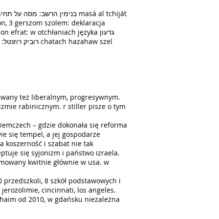
 zwany też liberalnym, progresywnym.
mie rabinicznym. r stiller pisze o tym
 niemczech – gdzie dokonała się reforma
e się tempel, a jej gospodarze
 koszerność i szabat nie tak
tuje się syjonizm i państwo izraela.
ormowany kwitnie głównie w usa. w
 przedszkoli, 8 szkół podstawowych i
ozolimie, cincinnati, los angeles.
 chaim od 2010, w gdańsku niezależna