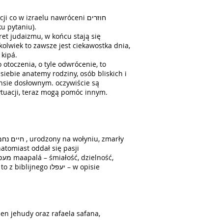
co w izraelu nawróceni חוזרים
szeelá (wychodzący ku pytaniu).
 jakiś celebryta ידוען jeduán ogłasza, że staje się wierzący w wersji z pejsami פאות peót i jarmułką כיפה kipá.
otoczenia, o tyle odwrócenie, to
iebie anatemy rodziny, osób bliskich i
ensie dosłownym. oczywiście są
sytuacji, teraz mogą pomóc innym.
natomiast oddał się pasji
en jehudy oraz rafaela safana,