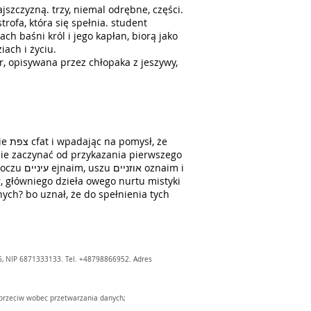
rofa, która się spełnia. student
h baśni król i jego kapłan, biorą jako
iach i życiu.
ych? bo uznał, że do spełnienia tych
6, NIP 6871333133. Tel. +48798866952. Adres
sprzeciw wobec przetwarzania danych;