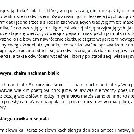
czają do kościoła i ci, którzy go opuszczają, nie budzą aż tyle emocji 
בתשובה chozrím betszuwá (powracający w skrusze) i odwróceni יוצאים לשאלה jocím le
gdy
ważne, o ile bowiem nawrócenie skutkuje często wsparciem nowego 
 bytowego, źródeł utrzymania, i co bardzo ważne sprowadzenie na s
topnia, że rodzina odnosi się do odwróconego jak do zmarłego w s
parcia, a także odwróceni wcześniej, którzy po stabilizacji własnej 
igowym. chaim nachman bialik
ocznica śmierci - chaim nachman bialik חיים נחמן ביאליק , urodzony na wołyniu, zmarły
wiwie, wielkim poetą był, choć już w tel awiwie nie tworzył poezji, 
i מטוס matós samolot. inne to מעפלה maapalá – śmiałość, dzielność,
ím, a to z biblijnego יעפלו – w opisie
óry.
 slangu ruwika rosentala
m słowniku i teraz po słownikach slangu dan ben amoca i natiwy b