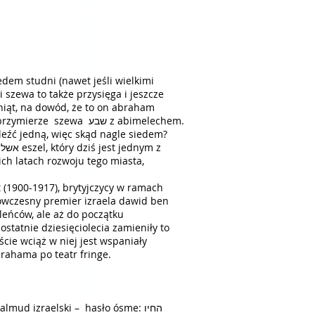
 szewa
i szewa to także przysięga i jeszcze
szewa (rdz 26,31-33). udało się znaleźć jedną, więc skąd nagle siedem?
z
ch latach rozwoju tego miasta,
statnie dziesięciolecia zamieniły to
cie wciąż w niej jest wspaniały
brahama po teatr fringe.