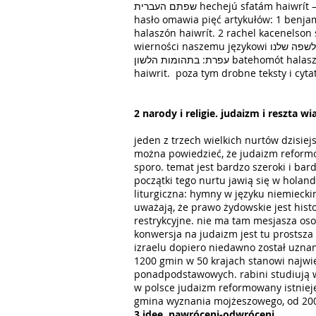
שפתם העברית hechejú sfatám haiw
hasło omawia pięć artykułów: 1 benjamin harshaw: esej o odr
halaszón haiwrít. 2 rachel kacenelson szazar: wędrówki języka נלסון שזר: נדודי הלשון
wierności naszemu językowi גרשום שלום: הצהרת אמונים ללשפה שלנו hac-harát emunim lasafá szelanu, 4 gidon efrat: w otchłaniach języka גדעון
עפרת: בתהומות הלשון batehomót halaszón, 5 ruwik rozental: złoty środek hebrajskiego רוביק רוזנטל: התך הזהב של העברית chatach hazahaw szel
haiwrit. poza tym drobne teksty i cy
2 narody i religie. judaizm i reszta w
jeden z trzech wielkich nurtów dzisie
można powiedzieć, że judaizm reformow
sporo. temat jest bardzo szeroki i bar
początki tego nurtu jawią się w holand
liturgiczna: hymny w języku niemieck
uważają, że prawo żydowskie jest hist
restrykcyjne. nie ma tam mesjasza oso
konwersja na judaizm jest tu prostsza
izraelu dopiero niedawno został uzna
1200 gmin w 50 krajach stanowi najwię
ponadpodstawowych. rabini studiują w
w polsce judaizm reformowany istnieje
gmina wyznania mojżeszowego, od 2000
3 idee. nawróceni-odwróceni