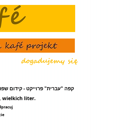
że - קפה "עברית" פרוייקט - קידום שפת עֵבֶר - מועדון תרבות ונסיעות
wielkich liter.
łpracuj
cie