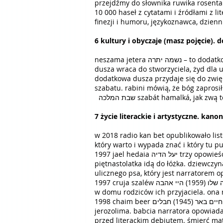
przejdźmy do słownika ruwika rosentala : מילון הסלנג המקיף milon hasleng hamakif ogólny słownik slangu, wydanego w 2005. dzieło z
10 000 haseł z cytatami i źródłami z lit
finezji i humoru, językoznawca, dzienni
6 kultury i obyczaje (masz pojęcie).
neszama jetera נשמה יתרה – to dodatkowa dusza, którą żyd otrzymuje na czas szabatu. taka jest legenda, a praktyce, gdy kończy się szabat i
dusza wraca do stworzyciela, żyd dla uspokojenia wącha wonności בשמים besam
dodatkowa dusza przydaje się do zwięk
szabatu. rabini mówią, że bóg zaprosi
שבת המלכה szabát hamalká, jak
7 życie literackie i artystyczne. kanon 
w 2018 radio kan bet opublikowało list
który warto i wypada znać i który tu pu
1997 jael hedaia יעל הדיה trzy opowieści o miłości שלושה סיפורי אהבה. tom trzech opowiadań po debiutanckiej powieści. trzydziestolatek i
piętnastolatka idą do łóżka. dziewcz
ulicznego psa, który jest narratorem 
1997 cruja szaléw צרויה שלו (1959) היי אהבה chajéj ahawá (życie miłosne). po debiutanckim tomie poezji, druga powieść autorki. bohaterka spotyka
w domu rodziców ich przyjaciela. ona 
1998 chaim beer חיים באר (1945) חבלים chawalím (sznury). po debiutanckim tomie poezji, trzecia powieść autora. wątki autobiograficzne.
jerozolima. babcia narratora opowiada h
przed literackim debiutem. śmierć mat