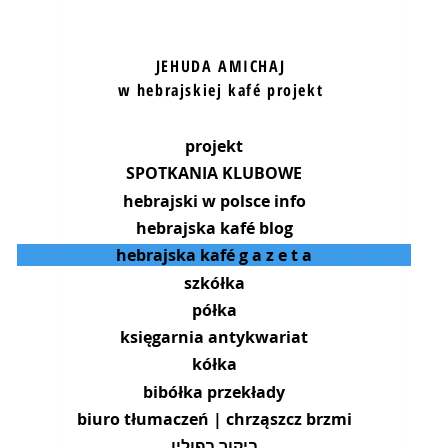
JEHUDA AMICHAJ
w hebrajskiej kafé projekt
projekt
SPOTKANIA KLUBOWE
hebrajski w polsce info
hebrajska kafé blog
hebrajska kafé g a z e t a
szkółka
półka
księgarnia antykwariat
kółka
bibółka przekłady
biuro tłumaczeń | chrząszcz brzmi
ביקור בפולין