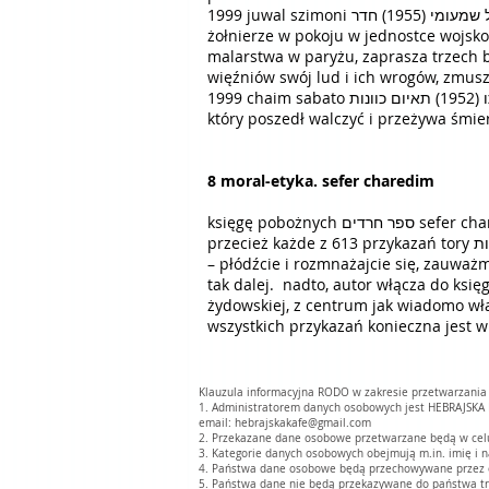
1999 juwal szimoni יובל שמעומי (1955) חדר cheder (pokój). to druga powieść autora, napisana bogatą hebrajszczyzną. trzy, niemal odrębne, części.
żołnierze w pokoju w jednostce wojskow
malarstwa w paryżu, zaprasza trzech b
więźniów swój lud i ich wrogów, zmusz
1999 chaim sabato חיים סבתו (1952) תאיום כוונות (wspólne intencje). druga powieść autora. wojna jom kipur, opisywana przez chłopaka z jeszywy,
który poszedł walczyć i przeżywa śmie
8 moral-etyka. sefer charedim
księgę pobożnych ספר חרדים sefer charedim napisał w XVI wieku eleazar azkari אלעזר אזכרי żyjąc w safedzie צפת cfat i wpadając na pomysł, że
przecież każde z 613 przykazań tory תרי"ג מצוות tarjag micwót, odnosi się do jakiegoś członka ciała. żeby nie zaczynać od przykazania pierwszego
– płódźcie i rozmnażajcie się, zauważmy dalej, że autor 
tak dalej. nadto, autor włącza do księgi elementy kabały z cytatami
żydowskiej, z centrum jak wiadomo wła
wszystkich przykazań konieczna jest w
Klauzula informacyjna RODO w zakresie przetwarzani
1. Administratorem danych osobowych jest HEBRAJSKA 
email:
hebrajskakafe@gmail.com
2. Przekazane dane osobowe przetwarzane będą w celu r
3. Kategorie danych osobowych obejmują m.in. imię i n
4. Państwa dane osobowe będą przechowywane przez okr
5. Państwa dane nie będą przekazywane do państwa tr