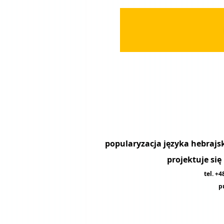
projektuje si
tel. +
p