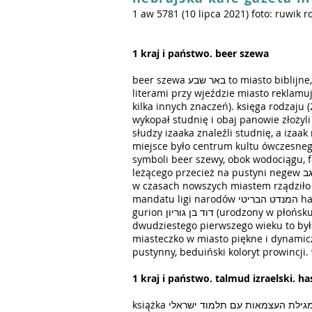
1 aw 5781 (10 lipca 2021)
foto: ruwik r
1 kraj i
beer szewa באר שבע to miasto biblijne, którego nazwa wbrew niesprawdzonym pogłoskom nie oznacza siedem studni (nawet jeśli wielkimi
literami przy wjeździe miasto reklamuje
kilka innych znaczeń). księga rodzaju (21,27-31) podaje, że abraham אברהם d
wykopał studnię i obaj panowie złożyli sobie przysięg wzajemnej l
miejsce było centrum kultu ówczesnego państwa (o
symboli beer szewy, obok wodociągu, f
w czasach nowszych miastem rządziło imperium ottomańskie האימפריה העות'מאנית haim
mandatu ligi narodów המנדט הבריטי hamandát habríti (1917-1948). już w latach 50. dwudziestego wieku, ówczesny premier izraela dawid ben
gurion דוד בן גוריון (urodzony w płońsku jako dawid grin) skierował do beer szewy wielki front robót i osiedleńców, ale aż do początku
dwudziestego pierwszego wieku to była 
miasteczko w miasto piękne i dynamicz
pustynny, beduiński koloryt prowincji.
1 kraj i państwo. talmud izraelski. ha
książka מגילת העצמאות עם תלמוד ישראלי „megilat haacmaut im talmud israeli” deklaracja niepodległości i talmud izraelski – hasło ósme: החיו