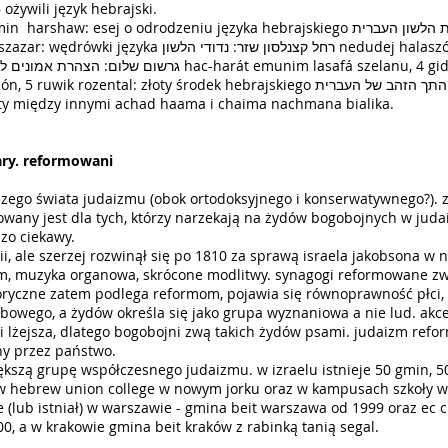
rít – ożywili język hebrajski.
odzeniu języka hebrajskiego בנימין הרשב: מסה על תחית הלשון העברית masá al tchiját
רחל קצ nedudej halaszón, 3 gerszom szolem: deklaracja
taty między innymi achad haama i chaima nachmana bialika.
iary. reformowani
jszego świata judaizmu (obok ortodoksyjnego i konserwatywnego?).
any jest dla tych, którzy narzekają na żydów bogobojnych w judaiz
dzo ciekawy.
ii, ale szerzej rozwinął się po 1810 za sprawą israela jakobsona w
im, muzyka organowa, skrócone modlitwy. synagogi reformowane zwi
oryczne zatem podlega reformom, pojawia się równoprawność płci, a
bowego, a żydów określa się jako grupa wyznaniowa a nie lud. akcep
 i lżejsza, dlatego bogobojni zwą takich żydów psami. judaizm ref
ny przez państwo.
kszą grupę współczesnego judaizmu. w izraelu istnieje 50 gmin, 50
 hebrew union college w nowym jorku oraz w kampusach szkoły w jer
 (lub istniał) w warszawie - gmina beit warszawa od 1999 oraz ec
, a w krakowie gmina beit kraków z rabinką tanią segal.