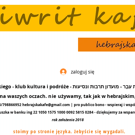
zaloguj się
popularyzacja języka hebrajskiego - klub kultura i podró
ę na waszych oczach.
nie
używamy, tak jak w hebrajskim, 
48/798866952
hebrajskakafe@gmail.com
| pro publico bono - wspieraj i wspó
uszka w banku ing 22 1050 1575 1000 0092 5815 0284 - dziękujemy za
wspar
rok założenia 2018
stoimy po stronie języka. żebyście się wygadali.