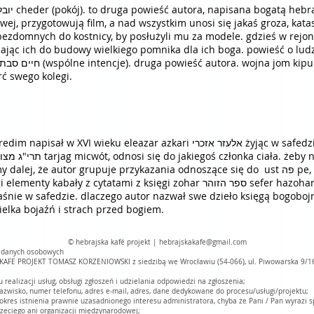
ej, przygotowują film, a nad wszystkim unosi się jakaś groza, katast
ezdomnych do kostnicy, by posłużyli mu za modele. gdzieś w rejonac
ając ich do budowy wielkiego pomnika dla ich boga. powieść o ludz
rć swego kolegi.
grupuje przykazania odnoszące się do ust פה pe, oczu עיניים ejnaim, uszu אוזניים oznaim i
 z księgi zohar ספר הזוהר sefer hazohar, główniego dzieła owego nurtu mistyki
śnie w safedzie. dlaczego autor nazwał swe dzieło księgą bogobojn
ielka bojaźń i strach przed bogiem.
© hebrajska kafé projekt |
hebrajskakafe@gmail.com
a danych osobowych
KAFE PROJEKT TOMASZ KORZENIOWSKI z siedzibą we Wrocławiu (54-066), ul. Piwowarska 9/1
ealizacji usług, obsługi zgłoszeń i udzielania odpowiedzi na zgłoszenia;
azwisko, numer telefonu, adres e-mail, adres, dane dedykowane do procesu/usługi/projektu;
es istnienia prawnie uzasadnionego interesu administratora, chyba że Pani / Pan wyrazi 
zeciego ani organizacji międzynarodowej;