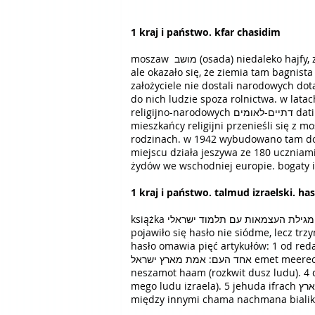
1 kraj i państwo. kfar chasidim
moszaw מושב (osada) niedaleko hajfy, założony w 1924 przez chasydów z polski, którzy kupili tam ziemie, między innymi w intencji ich uprawy,
ale okazało się, że ziemia tam bagnista אדמת ביצה admat bicá, niezdatna do uprawy, a wokół panuje malaria, jest problem z budową osady
założyciele nie dostali narodowych dota
do nich ludzie spoza rolnictwa. w latach 50. moszaw podzielono na א' A – rolniczy 
religijno-narodowych דתיים-לאומים datiím-leumím i świeckich חילונים chiloním. z biegiem czasu i w ślad za zmianą kolorytu duchowego,
mieszkańcy religijni przenieśli się z 
rodzinach. w 1942 wybudowano tam dom 
miejscu działa jeszywa ze 180 uczniami. powstało również muzeum jan
żydów we wschodniej europie. bogaty 
książka מגילת העצמאות עם תלמוד ישראלי „megilat haacmaut im talmud israeli” deklaracja niepodległości i talmud izraelski – w numerze 9 hkg
hasło omawia pięć artykułów: 1 od redakcji – ארץ נשמה או ארץ נושבת erec neszama o erec noszewet (kraj bez życia czy kraj
אחד העם: אמת מארץ ישראל emet meerec israel (prawda z kraju izraela). 3 aharon dawid gordon אהרון דוד גורדון: הפרחת נשמות העם hafrachat
neszamot haam (rozkwit dusz ludu). 4 dawid ben-gurion דוד בן-גוריון: ושבתי את שבות עמי ישראל w
mego ludu izraela). 5 jehuda ifrach המפגש החי עם הארץ hamifgasz hechaj im haarec (spotkanie na żywo z krajem). poza tym drobne teksty i cytaty
między innymi chama nachmana bialika,