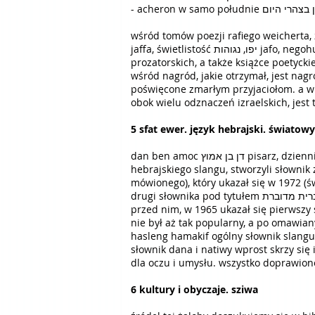
wśród tomów poezji rafiego weicherta,
jaffa, świetlistość יפו, נגוהות jafo, negohut (2017). wychowany w ramat awiwie רמת אביב, co opisuje swe dzieciństwo w wielu tekstach poetyckich i
wśród nagród, jakie otrzymał, jest nagr
obok wielu odznaczeń izraelskich, jest 
5 sfat ewer. język hebrajski. światowy
dan ben amoc דן בן אמוץ pisarz, dziennikarz, satyryk, tłumacz, oraz natiwa ben jehuda נתיבה בן יהודה pisarka, dziennikarka i leksykografka
hebrajskiego slangu, stworzyli słownik zwany מלון עולמי לעברית מדוברת milón olamí leiwrít meduberet (światowy s
mówionego), który ukazał się w 1972 (ś
drugi słownika pod tytułem מלון אחול-מניוקי לעברית מדוברת milón achúl-manioki leiwrít medubéret (zajebisty słownik hebrajskiego mówionego.
przed nim, w 1965 ukazał się pierwszy słownik hebrajskiego slangu ון הסלנג הישראלי
nie był aż tak popularny, a po omawianym tu słowniku
hasleng hamakif ogólny słownik slang
słownik dana i natiwy wprost skrzy się 
dla oczu i umysłu. wszystko doprawione
6 kultury i obyczaje. sziwa