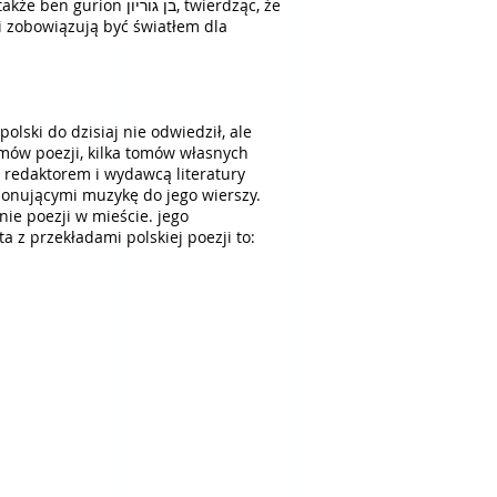
בן גור, twierdząc, że
i zobowiązują być światłem dla
mów poezji, kilka tomów własnych
m, redaktorem i wydawcą literatury
onującymi muzykę do jego wierszy.
nie poezji w mieście. jego
żki weicherta z przekładami polskiej poezji to: