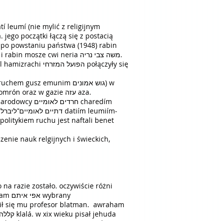
stronę podboju ziem izraela przez osiedlanie żydów na wzgórzach golan, w judzie יודה i szaronie שומרון szomrón oraz w gazie עזה aza.
חרד charedím
enie nauk relgijnych i świeckich,
rany