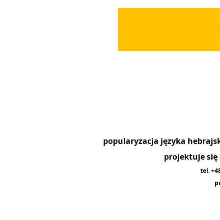
projektuje si
tel. +
p