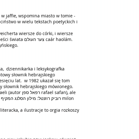
 w jaffie, wspomina miasto w tomie -
eicherta wiersze do córki, i wiersze
poświęcone zmarłym przyjaciołom. a w opisie świata jest miłość אהבה ahawá i piękno יופי jofi i niemało boleści świata צער העולם caár haolám.
yńskiego.
esięciu lat. w 1982 ukazał się tom
n
teracka, a ilustracje to orgia rozkoszy