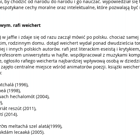
chodzić od narodu do narodu i go nauczać. wypowiedział się także ben gurion יון
espotykane cechy moralne oraz intelektualne, które pozwalają być 
owym. rafi weichert
lskim, rodzinnym domu. dotąd weichert wydał ponad dwudzieścia to
 i innych polskich autorów. rafi jest literackim eseistą i krytykie
profesorem uniwersytetu w hajfie. współpracował z muzykami komp
e, ogłosiło rafiego weicherta najbardziej wpływową osobą w dziedzi
wydawnictwo keszew laszirá קשב לשירה zajęło centralne miejsce wśród animatorów poezji. ksią
wisławy szymborskiej ויסלבה שימבורסקה:
סוף והתחל sof wehatchalá (1996),
szilhéi hameá (1998),
w בשבח החלומות beszewach hechalomót (2004),
9),
ktury nadobowiązkowe קריאת רשות kriát reszút (2011),
דוא doár sifrutí (2014).
- przechowalnia ciemności מלתחה של עלטה meltachá szel alatá(1999),
eśnie na krzyk מוקדם לצעקה mukdám lecaaká (2005).