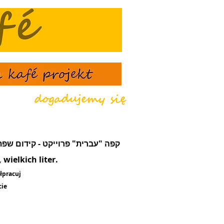
że - קפה "עברית" פרוייקט - קידום שפת עֵבֶר - מועדון תרבות ונסיעות
wielkich liter.
łpracuj
cie