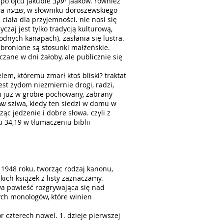
ciała dla przyjemności. nie nosi się
czaj jest tylko tradycją kulturową,
odnych kanapach). zasłania się lustra.
abronione są stosunki małżeńskie.
czane w dni żałoby, ale publicznie się
ielem, któremu zmarł ktoś bliski? traktat
ząc jedzenie i dobre słowa. czyli z
u 34,19 w tłumaczeniu biblii
d 1948 roku, tworząc rodzaj kanonu,
kich książek z listy zaznaczamy.
ych monologów, które winien