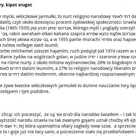
ary. kipot srugot
948) rabin
el hamizrachi הפועל המזרחי połączyły się
w partię relgijno-narodową מפלגת דתית לאומית mifleget datít leumít.
ne nurty. z około miliona wyznaniowców, 28% to bogobojni narodowcy ים לאומיים
e żywe kwestie włóczkowych jarmułek to dumne nauczanie tory, łącz
 postępem i tym podobne.
odów światłem – i tak to na razie zostało. oczywiście różni
ość narodu izraela na tak zwanymi gojami uznał choćby efi ejtam אפי איתם wyb
 awraham