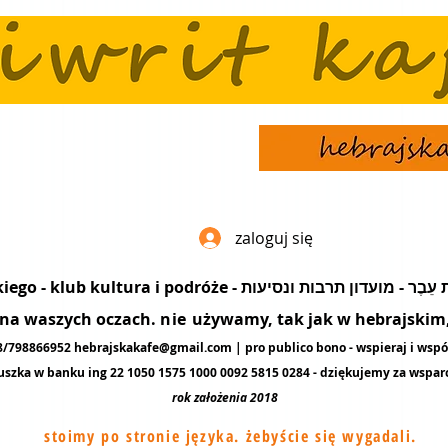
zaloguj się
popularyzacja języka hebrajskiego - klub kultura i podró
ę na waszych oczach.
nie
używamy, tak jak w hebrajskim, 
48/798866952
hebrajskakafe@gmail.com
| pro publico bono - wspieraj i wspó
uszka w banku ing 22 1050 1575 1000 0092 5815 0284 - dziękujemy za
wspar
rok założenia 2018
stoimy po stronie języka. żebyście się wygadali.