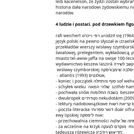
leib kacenelson, że żydzi zostali wybrani, by 
historia dała narodowi żydowskiemu ni
narodów.
4 ludzie i postaci. pod drzewkiem fig
rafi weichert רפי וייכרט urodził się (1964) w jaffie i zdaje się od razu zaczął mówić po polsku. chociaż samej polski do dzisiaj nie odwiedził, ale
język polski na pewno słyszał w izrae
przekładów wierszy wisławy szymborskiej
światowej, prelegentem, wykładowcą, 
miasto tel-awiw-jaffa na swoje 100-leci
- atlantis אטלנטיס (1993),
- koniec i początek ה
- schyłek wieku שלהי המאה 
- pochwała snó
- dwukropek נקודתיים nekudotáim (200
- le
- poczta literacka ר ספרותי
ewy lipskiej אווה ליפסקה:
- za wcz
tadeusza różewicza תדיאוש רוז'ביץ: