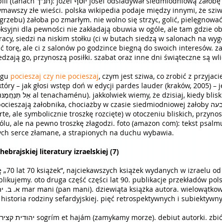
jcu jakubie יעקב jaakow. również
rzebu) żałoba po zmarłym. nie wolno się strzyc, golić, pielęgnować 
ksyjni dla pewności nie zakładają obuwia w ogóle, ale tam gdzie oby
racy, siedzi na niskim stołku (ci w butach siedzą w salonach na wyg
 torę, ale ci z salonów po godzince biegną do swoich interesów. z
dzają go, przynoszą posiłki. szabat oraz inne dni świąteczne są wli
ogu
pocieszaj czy nie pociesza
j
, czym jest sziwa, co zrobić z przyjac
obnika, chociażby w czasie siedmiodniowej żałoby שבעה sziwa, kiedy ten siedzi w domu w
te, ale symbolicznie troszkę rozcięte) w otoczeniu bliskich, przynos
bólu, ale na pewno troszkę złagodzi. foto (amazon com): tekst psalm
órych serce złamane, a strapionych na duchu wybawia.
hebrajskiej literatury izraelskiej (7)
ę „70 lat 70 książek”, najciekawszych książek wydanych w izraelu o
blikujemy. oto druga część części lat 90. publikacje przekładów pols
storia rodziny sefardyjskiej. pięć retrospektywnych i subiektywn