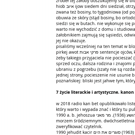
źródeł tej żałoby doszukujemy się w biblii (tanách תנ"ך): józef יוסף josef odsiadywał siedmiodniową żałobę po o
hiob איוב ijow siedem dni siedział, otrzymawszy złe wieści. polska wikipedia podaje między innymi, że sziwa שבעה, w słowniku doroszewskiego
zwana też bosiny, to tygodniowa (od pog
obuwia ze skóry (stąd bosiny, bo ortodo
siedzi się w butach. nie wykonuje się p
warto nie wychodzić z domu i studiować
żałobnikiem zajmują się sąsiedzi, odwie
jej nie okazuje.
pisaliśmy wcześniej na ten temat w bl
pirkej awot פרקי אבות sentencje ojców, który – jak głosi wstęp doń w edycji pardes lauder (kraków, 2005) – jest żydom niezmiernie drogi, radzi,
żeby takiego przyjaciela nie pocieszać (אַל תְּנַחֲמֶנּוּ al tenachaménu). jakkolwiek wiemy, że dzisiaj, kiedy bliski już w grobie pochowany, zabrany
sprzed oczu, dalsza rodzina i znajomi pocieszają żał
ubraniu z pogrzebu (szaty nie są rozdar
jednej strony, pocieszenie nie usunie 
poznańskiej: bliski jest jahwe tym, kt
7 życie literackie i artystyczne. kanon 
w 2018 radio kan bet opublikowało list
który warto i wypada znać i który tu pu
1990 a. b. jehoszua א. ב. יהושע (1936). מר מאני mar mani (pan mani). dziewiąta książka autora. wielowątkowa powieść rozgrywająca się nad
morzem śródziemnym. dwóchsetletnia hi
zweryfikować czytelnik.
1990 jehudit kacir יהודית קציר (1963) סוגרים את הים sogrím et hajám (zamykamy morze). debiut autorki. zbiór czterech nowel. 1. dzieje pierwszej