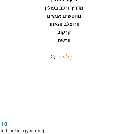
מדריך ורכב בפולין
מחפשים אנשים
וורוצלב והאזור
קרקוב
וורשה
 10
ztetl jankiela (youtube)