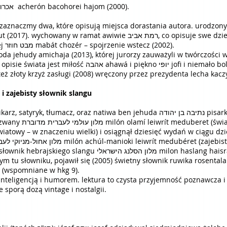
- acheron w samo południe אכרון בצהרי היום acherón bacohorei hajom (2000).
 zaznaczmy dwa, które opisują miejsca dorastania autora. urodzony
prozatorskich, a także książce poetyckiej מבט חוזר mabát chozér – spojrzenie wstecz (2002).
oda jehudy amichaja (2013), której jurorzy zauważyli w twórczości w
też złoty krzyż zasługi (2008) wręczony przez prezydenta lecha kacz
 i zajebisty słownik slangu
łownik hebrajskiego
wiatowy – w znaczeniu wielki) i osiągnął dziesięć wydań w ciągu dzi
מל milon haslang haisraeli (autor רפאל ספן rafael safan), ale
, pojawił się (2005) świetny słownik ruwika rosentala רוביק רוזנטל: מילון הסלנג המקיף milo
u (wspomniane w hkg 9).
inteligencją i humorem. lektura to czysta przyjemność poznawcza i li
 sporą dozą vintage i nostalgii.