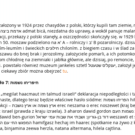
,
cji, przekazy z polski stanęły, a oszczędności skończyły się. w 1929
i ב' B pozarolniczy. dzisiaj moszaw dzieli się na mieszkańców
moszawu do bnej brak i jerozolimy. założyciele pomarli, a ich potom
chłodnię na ziemniaki i jabłka głównie, ale dzisiaj, po remoncie
keles sztetl יענקל'ס שטעטל, założył je gadi jaakow גדי יעקב, pokazujące życie
i ciekawy zbiór można obejrzeć
tu
.
1 kraj i państwo. talmud izraelski. hasło 7: חיפריחו נשמות
pojawiło si
 żyw). 2 achad haam
eszawti et szwut ami israel (odwrócę niewolę
 binjamina zeewa herzla, natana altermana, hilela cajtlina.