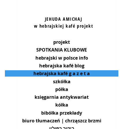
JEHUDA AMICHAJ
w hebrajskiej kafé projekt
projekt
SPOTKANIA KLUBOWE
hebrajski w polsce info
hebrajska kafé blog
hebrajska kafé g a z e t a
szkółka
półka
księgarnia antykwariat
kółka
bibółka przekłady
biuro tłumaczeń | chrząszcz brzmi
ביקור בפולין