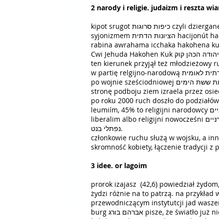
2 narody i religie. judaizm i reszta wi
kipot srugot כיפות סרוגות czyli dziergane mycki, włóczkowe jarmułki, to nurt religijno narodowy דתי לאומי datí leumí (nie mylić z religijnym
syjonizmem הציונות הדתית hacijonút hadatít), czyli około dziesięciu procent żydowskiej społeczności izraela. jego początki łączą się z postacią
rabina awrahama icchaka hakohena kuka אברהם יצחק הכהן קוק (1865-1935), którego myśl i poglądy szerzyli po powstaniu państwa (1
Cwi Jehuda Hakohen Kuk צבי יהודה הכהן קוק, rabin awraham elkan kahana szapira אברהם אלקנה כהנא שפירא i rabin mosze cwi neria משה צבי נריה.
ten kierunek przyjął też młodzieżowy ruch bnej akiwa בני עקיבא, a w 1955 partie mizrachi מזרחי oraz hapo
po wojnie sześciodniowej מלחמת ששת הימים milchemet szeszet hajamím, ruch podążył (od 1974 razem w ruchem gusz emunim גוש אמונים) w
po roku 2000 ruch doszło do podziałów na róż
leumiím, 45% to religijni narodowcy דתיים לאומיים datiím leumiím, a 27% to religijni narodowcy liberalni דתיים לאומיים־ליברלים datiím leumiím-
liberalim albo religijni nowocześni דתיים מודרניים datiím modernim. obecnie najbardziej rozpoznawalnym politykiem ruchu jest naftali benet
נפתלי בנט.
członkowie ruchu służą w wojsku, a inn
skromność kobiety, łączenie tradycji z
3 idee. or lagoim
prorok izajasz (42,6) powiedział żydom, chcąc ich pocieszyć, że są לגוים אור dla nar
żydzi różnie na to patrzą. na przykład wyższ
przewodniczącym instytutcji jad waszem יד ושם, tej która upamiętnia ofiary zagłady שואה szoá. a sprzeciwił się mu profesor blatman.
burg אברהם בורג pisze, że światło już nie to i goje już nie tacy sami, a pocieszenie stało się przekleństwem קללה klalá. w xix wieku pisał jehuda