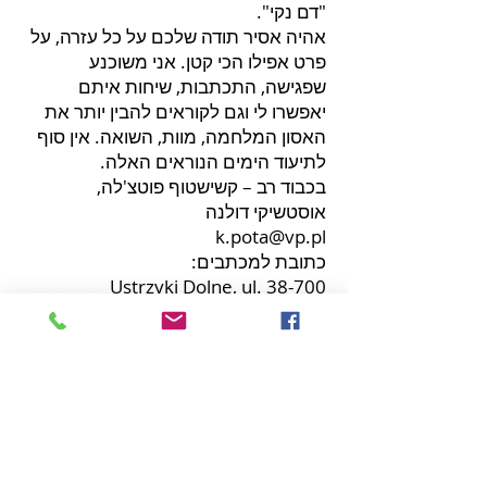
"דם נקי".
אהיה אסיר תודה שלכם על כל עזרה, על
פרט אפילו הכי קטן. אני משוכנע
שפגישה, התכתבות, שיחות איתם
יאפשרו לי וגם לקוראים להבין יותר את
האסון המלחמה, מוות, השואה. אין סוף
לתיעוד הימים הנוראים האלה.
בכבוד רב – קשישטוף פוטצ'לה,
אוסטשיקי דולנה
k.pota@vp.pl
כתובת למכתבים:
38-700 Ustrzyki Dolne, ul.
Gombrowicza 13/25
© hebrajska kafé projekt |
hebrajskakafe@gmail.com
Klauzula informacyjna RODO w zakresie przetwarzania
danych osobowych
1. Administratorem danych osobowych jest HEBRAJSKA KAFE
PROJEKT TOMASZ KORZENIOWSKI z siedzibą we Wrocławiu
(54-066), ul. Piwowarska 9/16, NIP
6871333133
. Tel.
+48798866952
. Adres email:
hebrajskakafe@gmail.com
2. Przekazane dane osobowe przetwarzane będą w celu
realizacji usług, obsługi zgłoszeń i udzielania odpowiedzi na