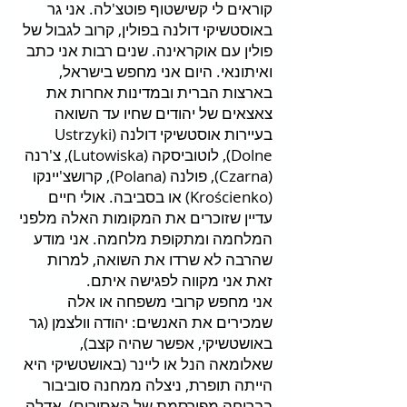
קוראים לי קשישטוף פוטצ'לה. אני גר
באוסטשיקי דולנה בפולין, קרוב לגבול של
פולין עם אוקראינה. שנים רבות אני כתב
ואיתונאי. היום אני מחפש בישראל,
בארצות הברית ובמדינות אחרות את
צאצאים של יהודים שחיו עד השואה
בעיירות אוסטשיקי דולנה (Ustrzyki
Dolne), לוטוביסקה (Lutowiska), צ'רנה
(Czarna), פולנה (Polana), קרושצ'יינקו
(Krościenko) או בסביבה. אולי חיים
עדיין שזוכרים את המקומות האלה מלפני
המלחמה ומתקופת מלחמה. אני מודע
שהרבה לא שרדו את השואה, למרות
זאת אני מקווה לפגישה איתם.
אני מחפש קרובי משפחה או אלה
שמכירים את האנשים: יהודה וולצמן (גר
באושטשיקי, אפשר שהיה קצב),
שאלומאה הנל או ליינר (באושטשיקי היא
הייתה תופרת, ניצלה ממחנה סוביבור
בבריחה מפורסמת של האסירים), אדלה