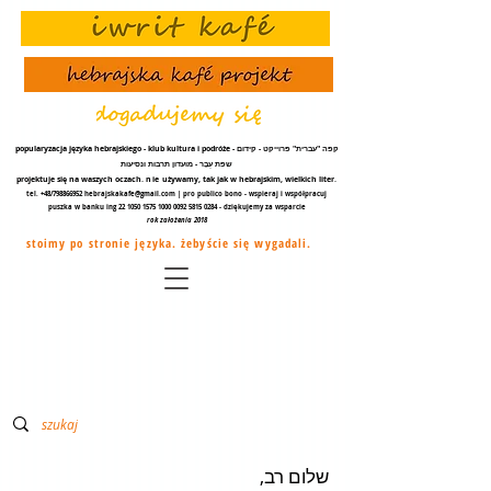
popularyzacja języka hebrajskiego - klub kultura i podróże - קפה "עברית" פרוייקט - קידום
שפת עֵבֶר - מועדון תרבות ונסיעות
projektuje się na waszych oczach.
nie
używamy, tak jak w hebrajskim, wielkich liter.
tel. +48/798866952
hebrajskakafe@gmail.com
| pro publico bono - wspieraj i współpracuj
puszka w banku ing
22 1050 1575 1000
0092 5815 0284
- dziękujemy za
wsparcie
rok założenia 2018
stoimy po stronie języka. żebyście się wygadali.
שלום רב,