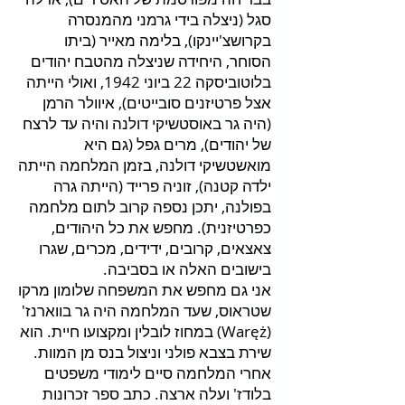
סגל (ניצלה בידי גרמני מהמנסרה
בקרושצ'יינקו), בלימה מאייר (ביתו
הסוחר, היחידה שניצלה מהטבח יהודים
בלוטוביסקה 22 ביוני 1942, ואולי הייתה
אצל פרטיזנים סובייטים), איוולר הרמן
(היה גר באוסטשיקי דולנה והיה עד לרצח
של יהודים), מרים גפל (גם היא
מואשטשיקי דולנה, בזמן המלחמה הייתה
ילדה קטנה), זוניה פרייד (הייתה גרה
בפולנה, יתכן נספה קרוב לתום מלחמה
כפרטיזנית). מחפש את כל היהודים,
צאצאים, קרובים, ידידים, מכרים, שגרו
בישובים האלה או בסביבה.
אני גם מחפש את המשפחה שלומון מרקו
שטראוס, שעד המלחמה היה גר בווארנז'
(Waręż) במחוז לובלין ומקצועו חיית. הוא
שירת בצבא פולני וניצול בנס מן המוות.
אחרי המלחמה סיים לימודי משפטים
בלודז' ועלה ארצה. כתב ספר זכרונות