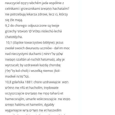
nauczyciel רַבְּכֶם rabchém jada wspólnie z 
celnikami i grzesznikami הַחַטָּאִים hachataím? 
nie potrzebują lekarza zdrowi, lecz ci, którzy 
się źle mają.
9,2 do chorego: odpuszczone są twoje 
grzechy נִסְלְחוּ־לְךָ חַטֹּאתֶיךָ nislechú-lechá 
chatotéjcha.
 10,1 (śląskie towarzystwo biblijne): jezus 
zwołał swoich dwunastu uczniów - dał im moc 
nad nieczystymi duchami (שָׁלְטָן עַל־רוּחוֹת 
הַטֻּמְאָה szaltán al-ruchót hatumaá), aby je 
wyrzucali; by uzdrawiali każdą chorobę 
(כָּל־חֳלִי kol-choli) i wszelką niemoc (kol-
madwé כָל־מַדְוֶה).
10,8 gdańska 1881: chore uzdrawiajcie רִפְאוּ 
אֵת הַחוֹלִים rifú et hacholím, trędowate 
oczyszczajcie טַהֲרוּ אֵת הַמְּצֹרָעִים taharú et 
hamecorajím, umarłe wskrzeszajcie הָקִימוּ אֵת 
הַמֵּתִים hakímu et hametím, dyjabły 
wyganiajcie אֵת הַשֵׁדִים גָּרֵשׁוּ et haszedím 