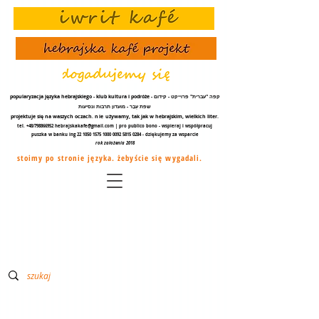
popularyzacja języka hebrajskiego - klub kultura i podróże - קפה "עברית" פרוייקט - קידום
שפת עֵבֶר - מועדון תרבות ונסיעות
projektuje się na waszych oczach.
nie
używamy, tak jak w hebrajskim, wielkich liter.
tel. +48/798866952
hebrajskakafe@gmail.com
| pro publico bono - wspieraj i współpracuj
puszka w banku ing
22 1050 1575 1000
0092 5815 0284
- dziękujemy za
wsparcie
rok założenia 2018
stoimy po stronie języka. żebyście się wygadali.