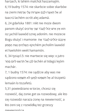
harúach, ki lahém malchút haszamajím. 
6,19 budny 1574: nie skarbcie sobie skarbów 
na ziemi אַל תַּאַצְרוּ לָכֶם אוֹצָרוֹת עֲלֵי אֲדָמוֹת al 
taacrú lachém ocrót alej adamá.
6, 24 gdańska 1881: nikt nie może dwom 
panom służyć אֵין אִישׁ יָכוֹל לַעֲבֹד שְׁנֵי אֲדוֹנִים ein 
isz jachól laawód sznej adoním. nie możecie 
Bogu służyć i mamonie אֵינְכֶם יְכוֹלִים לַעֲבֹד אֶת 
הָאֱלֹהִים וְאֶת הַמָּמוֹן ejnchém jecholím laawód 
et haelohím weét hamamón.
6, 34 tysiącl.5: nie martwcie się więc o jutro 
לָכֵן אַל תִּדְאֲגוּ לְיוֹם מָחָר lachén al tidagú lejóm 
machár.
7, 1 budny 1574: nie sądźcie aby was nie 
sądzono אַל תִּשְׁפְּטוּ לְמַעַן לֹא תִּשָּׁפְטוּ al tiszpetú 
lemaán lo tiszafetú. 
5,31 powiedziano w torze, chcesz się 
rozwieść, daj żonie get גט rozwodowy, ale kto 
się rozwodzi naraża żonę na niewierność, a 
kto żeni się z rozwódką też grzeszy 
niewiernością.