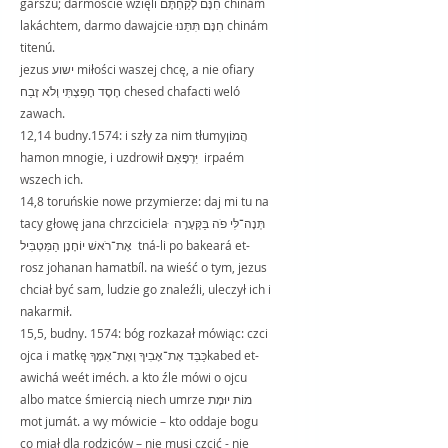
garszú; darmoście wzięli חִנָּם לְקַחְתֶּם chinám 
lakáchtem, darmo dawajcie חִנָּם תִּתֵּנוּ chinám 
titenú.
jezus ישוע miłości waszej chcę, a nie ofiary 
חֶסֶד חָפַצְתִּי וְלֹא זָבַח chesed chafacti weló 
zawach.
12,14 budny.1574: i szły za nim tłumyהֲמוֹן 
hamon mnogie, i uzdrowił יִּרְפָּאֵם  irpaém 
wszech ich. 
14,8 toruńskie nowe przymierze: daj mi tu na 
tacy głowę jana chrzcicielaּ תְּנָה־לִּי פֹה בַּקְּעָרָה 
אֶת־רֹאשׁ יוֹחָנָן הַמַּטְבִּיל  tná-li po bakeará et-
rosz johanan hamatbíl. na wieść o tym, jezus 
chciał być sam, ludzie go znaleźli, uleczył ich i 
nakarmił.
15,5, budny. 1574: bóg rozkazał mówiąc: czci 
ojca i matkę כַּבֵּד אֶת־אָבִיךָ וְאֶת־אִמֶּךָkabed et-
awichá weét iméch. a kto źle mówi o ojcu 
albo matce śmiercią niech umrze מוֹת יוּמָת 
mot jumát. a wy mówicie – kto oddaje bogu 
co miał dla rodziców – nie musi czcić - nie 