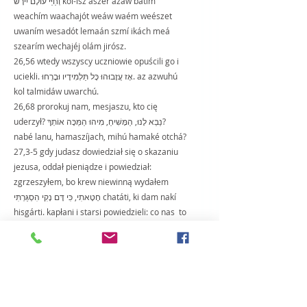
וְחַיֵּי עוֹלָם יִירָשׁ kol-isz aszér azáw batím 
weachím waachajót weáw waém weészet 
uwaním wesadót lemaán szmí ikách meá 
szearím wechajéj olám jirósz.
26,56 wtedy wszyscy uczniowie opuścili go i 
uciekli. אָז עֲזָבוּהוּ כָּל תַּלְמִידָיו וּבָרְחוּ. az azwuhú 
kol talmidáw uwarchú.
26,68 prorokuj nam, mesjaszu, kto cię 
uderzył? נַבֵּא לָנוּ, הַמָּשִׁיחַ, מִיהוּ הַמַּכֶּה אוֹתְךָ? 
nabé lanu, hamaszíjach, mihú hamaké otchá?
27,3-5 gdy judasz dowiedział się o skazaniu 
jezusa, oddał pieniądze i powiedział: 
zgrzeszyłem, bo krew niewinną wydałem 
חָטָאתִי, כִּי דָּם נָקִי הִסְגַּרְתִּי chatáti, ki dam nakí 
hisgárti. kapłani i starsi powiedzieli: co nas  to 
obchodzi. to twój problem מָה אִכְפַּת לָנוּ? זֶה 
עִנְיָנְךָ שֶׁלְּךָ ma ichpát lanu? ze inianchá 
szelchá. judasz rzucił pieniądze הִשְׁלִיךְ אֶת 
הַכֶּסֶף hiszlích et hakesef הָלַךְ מִשָּׁם וְתָלָה אֶת 
עַצְמו wyszedł stamtąd i powiesił się halách 
miszám wetalá et acmó.