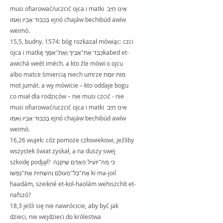
musi ofiarować/uczcić ojca i matki אֵינוֹ חַיָּב 
בְּכִבּוּד אָבִיו וְאִמּו ejnó chajáw bechibúd awíw 
weimó.
15,5, budny. 1574: bóg rozkazał mówiąc: czci 
ojca i matkę כַּבֵּד אֶת־אָבִיךָ וְאֶת־אִמֶּךָkabed et-
awichá weét iméch. a kto źle mówi o ojcu 
albo matce śmiercią niech umrze מוֹת יוּמָת 
mot jumát. a wy mówicie – kto oddaje bogu 
co miał dla rodziców – nie musi czcić - nie 
musi ofiarować/uczcić ojca i matki אֵינוֹ חַיָּב 
בְּכִבּוּד אָבִיו וְאִמּו ejnó chajáw bechibúd awíw 
weimó.
16,26 wujek: cóż pomoże człowiekowi, jeźliby 
wszystek świat zyskał, a na duszy swej 
szkodę podjął? כִּי מַה־יּוֹעִיל הָאָדָם שֶׁיִּקְנֶה 
אֶת־כָּל־הָעוֹלָם וְהִשְׁחִית אֶת־נַפְשׁוֹ ki ma-joil 
haadám, szeikné et-kol-haolám wehiszchít et-
nafszó?
18,3 jeśli się nie nawrócicie, aby być jak 
dzieci, nie wejdzieci do królestwa 