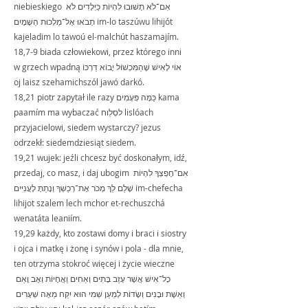
niebieskiego אִם־לֹא תָשׁוּבוּ לִהְיוֹת כַּיְלָדִים לֹא 
תָבֹאוּ אֶל־מַלְכוּת הַשָׁמָיִם im-lo taszúwu lihijót 
kajeladim lo tawoú el-malchút haszamajím.
18,7-9 biada człowiekowi, przez którego inni 
w grzech wpadną אוֹי לָאִישׁ שֶׁהַמִּכְשׁוֹל יָבוֹא דַּרְכּוֹ 
oj laisz szehamichszól jawó darkó.
18,21 piotr zapytał ile razy כַּמָּה פְּעָמִים kama 
paamím ma wybaczać לסְלַוח lislóach 
przyjacielowi, siedem wystarczy? jezus 
odrzekł: siedemdziesiąt siedem.
19,21 wujek: jeźli chcesz być doskonałym, idź, 
przedaj, co masz, i daj ubogim אִם־חֶפְצְךָ לִהְיוֹת 
שָׁלֵם לֵךְ מְכֹר אֶת־רְכֻשְׁךָ וְנָתַתָּ לָעֲנִיִּים im-chefecha 
lihijot szalem lech mchor et-rechuszchá 
wenatáta leaniím.
19,29 każdy, kto zostawi domy i braci i siostry 
i ojca i matkę i żonę i synów i pola - dla mnie, 
ten otrzyma stokroć więcej i życie wieczne 
כָל־אִישׁ אֲשֶׁר עָזַב בָּתִּים וְאַחִים וַאֲחָיוֹת וְאָב וָאֵם 
וְאֵשֶׁת וּבָנִים וְשָׂדוֹת לְמַעַן שְׁמִי הוּא יִקַּח מֵאָה שְׁעָרִים 