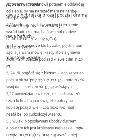
70 twarzy izraela
jego sprawą, postanowił potajemie oddalić ją 
od siebie, by nie narażać marii na hańbę- 
kawa z hebrajską prozą|poezją|dramą
cherpá חרפה.
4,23 uzdrawiał każdą chorobę i cierpienie 
stolik zdrajców - przekłady
wśród ludu (kol-machalá wechol-madwé 
kawa hafuch
baám כָּל־מַחֲלָה וְכָל־מַדְוֶה בָּעָם).
5,21 słyszeliście, że kto by zabił, pójdzie pod 
disko u żyda
sąd, a ja wam mówię, każdy kto się gniewa 
mój stolik w kafé
ikcóf  יִקְצֹף, pójdzie pod sąd – leweit din לְבֵית 
דִּין.
5, 24 idź pogódź się z bliźnim – lech kapér et-
pnéi achícha לֵךְ כַּפֵּר אֶת־פְּנֵי אָחִיךָ, a potem złóż 
swój dar – korbanchá קָרְבָּנֶךָ w świątyni.
5,27 powiedziano w torze, nie cudzołóż לֹא 
תִנְאָף lo tináf, a ja mówię, kto patrzy na 
kobietę pożądliwie - נָאֹף נְאָפָהּ בְּלִבּוֹ naáf 
neafá belibó cudzołożył w sercu.
5,3 wujek: błogosławieni ubodzy duchem, 
albowiem ich jest królestwo niebieskie. אַשְׁרֵי 
עֲנִיֵּי הָרוּחַ, כִּי לָהֶם מַלְכוּת הַשָּׁמַיִם aszréj aniéj 