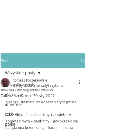
Post
Wszystkie posty
tomasz korzeniowski
Wszystkie posty
23 sty 2022
5 minut(y) czytania
moraletyka – inne drogi judaizmu (mateusz)
ביקור בפולין
Zaktualizowano:
30 sty 2022
ewangelista mateusz 42 razy o etyce jezusa:
almemor
szkółka
1,18-19 józef, mąż marii był człowiekiem 
sprawiedliwym – cadík צדיק, i gdy okazało się, 
półka
że była ona brzemienną – hara הרה nie za 