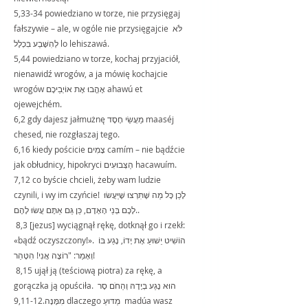
5,33-34 powiedziano w torze, nie przysięgaj 
fałszywie – ale, w ogóle nie przysięgajcie לֹּא 
לְהִשָּׁבַע בִּכְלָל lo lehiszawá.
5,44 powiedziano w torze, kochaj przyjaciół, 
nienawidź wrogów, a ja mówię kochajcie 
wrogów אֶהֱבוּ אֶת אוֹיְבֵיכֶם ahawú et 
ojewejchém.
6,2 gdy dajesz jałmużnę מַעֲשֵׂי חֶסֶד maaséj 
chesed, nie rozgłaszaj tego.  
6,16 kiedy pościcie צָמִים camím – nie bądźcie 
jak obłudnicy, hipokryci הַצְּבוּעִים hacawuím.
7,12 co byście chcieli, żeby wam ludzie 
czynili, i wy im czyńcie! לָכֵן כָּל מַה שֶּׁתִּרְצוּ שֶּׁיַּעֲשׂוּ 
לָכֶם בְּנֵי הָאָדָם, כֵּן גַּם אַתֶּם עֲשׂוּ לָהֶם..
 8,3 [jezus] wyciągnął rękę, dotknął go i rzekł: 
«bądź oczyszczony!». הוֹשִׁיט יֵשׁוּעַ אֶת יָדוֹ, נָגַע בּוֹ 
וְאָמַר: "רוֹצֶה אֲנִי! הִטָּהֵר!
 8,15 ujął ją (teściową piotra) za rękę, a 
gorączka ją opuściła. הוּא נָגַע בְּיָדָהּ וְהַחֹם סָר 
מִמֶּנָּה.9,11-12 dlaczego מַדּוּעַ  madúa wasz 