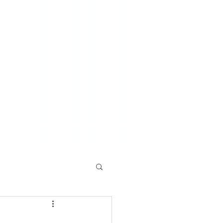
o u żyda