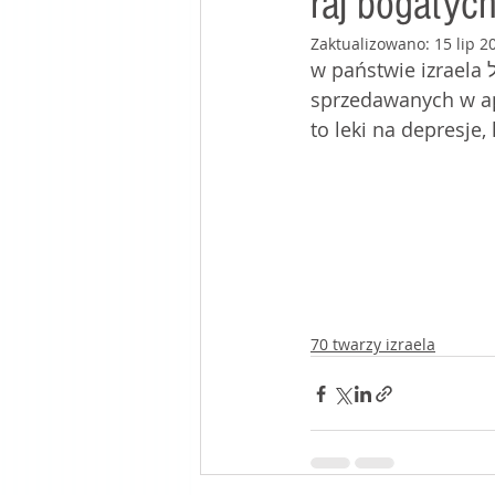
raj bogatyc
Zaktualizowano:
15 lip 2
mój stolik w kafé
w państwie izraela במדינת ישראל bimedinat israel jedna trzecia שליש szlisz lekarstw 
sprzedawanych w aptekach  בבתי מרקחת bewatej mirkachát 
to leki na depresje,
70 twarzy izraela