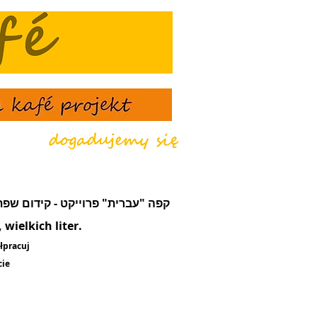
że - קפה "עברית" פרוייקט - קידום שפת עֵבֶר - מועדון תרבות ונסיעות
wielkich liter.
łpracuj
cie