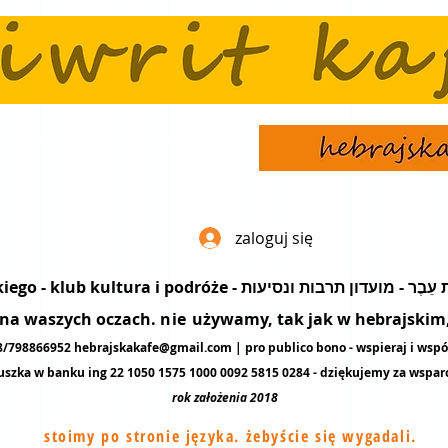
zaloguj się
popularyzacja języka hebrajskiego - klub kultura i podró
ę na waszych oczach.
nie
używamy, tak jak w hebrajskim, 
48/798866952
hebrajskakafe@gmail.com
| pro publico bono - wspieraj i wspó
uszka w banku ing 22 1050 1575 1000 0092 5815 0284 - dziękujemy za
wspar
rok założenia 2018
stoimy po stronie języka. żebyście się wygadali.