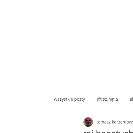
Wszystkie posty
ביקור בפולין
a
tomasz korzeniow
kawa z hebrajską prozą|poezją|