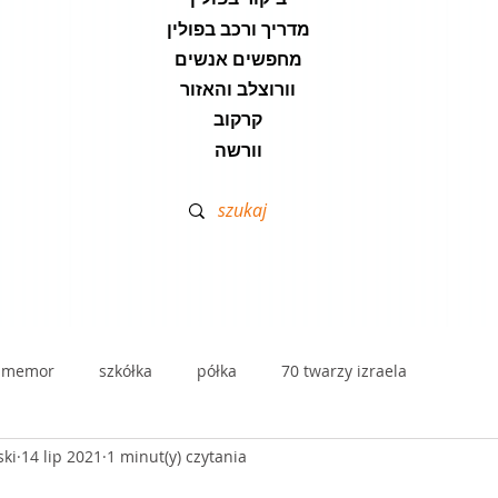
מדריך ורכב בפולין
מחפשים אנשים
וורוצלב והאזור
קרקוב
וורשה
lmemor
szkółka
półka
70 twarzy izraela
ski
14 lip 2021
1 minut(y) czytania
dramą
stolik zdrajców - przekłady
kawa hafuch
disk