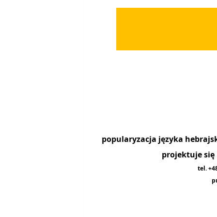
projektuje si
tel. +
p