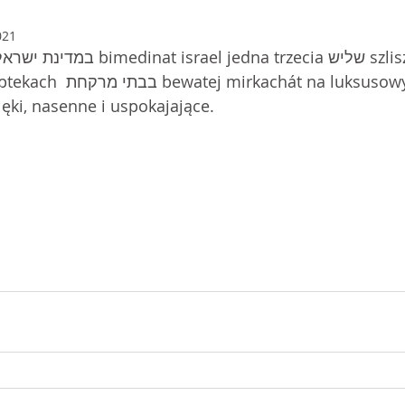
h
021
na luksusowych osiedlach 
 lęki, nasenne i uspokajające.