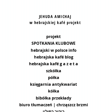
JEHUDA AMICHAJ
w hebrajskiej kafé projekt
projekt
SPOTKANIA KLUBOWE
hebrajski w polsce info
hebrajska kafé blog
hebrajska kafé g a z e t a
szkółka
półka
księgarnia antykwariat
kółka
bibółka przekłady
biuro tłumaczeń | chrząszcz brzmi
ביקור בפולין