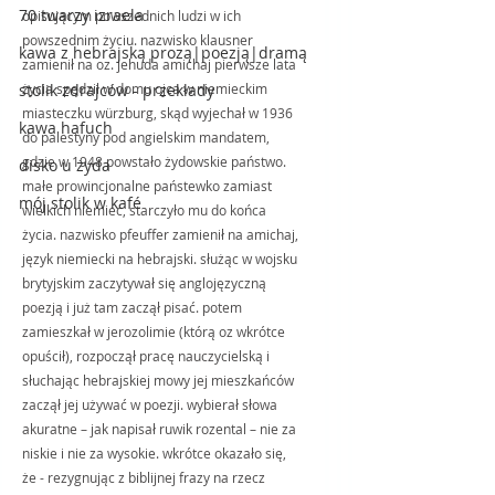
70 twarzy izraela
opisującym powszednich ludzi w ich 
powszednim życiu. nazwisko klausner 
kawa z hebrajską prozą|poezją|dramą
zamienił na oz. jehuda amichaj pierwsze lata 
stolik zdrajców - przekłady
życia spędził w domu ojca w niemieckim 
miasteczku würzburg, skąd wyjechał w 1936 
kawa hafuch
do palestyny pod angielskim mandatem, 
gdzie w 1948 powstało żydowskie państwo. 
disko u żyda
małe prowincjonalne państewko zamiast 
mój stolik w kafé
wielkich niemiec, starczyło mu do końca 
życia. nazwisko pfeuffer zamienił na amichaj, 
język niemiecki na hebrajski. służąc w wojsku 
brytyjskim zaczytywał się anglojęzyczną 
poezją i już tam zaczął pisać. potem 
zamieszkał w jerozolimie (którą oz wkrótce 
opuścił), rozpoczął pracę nauczycielską i 
słuchając hebrajskiej mowy jej mieszkańców 
zaczął jej używać w poezji. wybierał słowa 
akuratne – jak napisał ruwik rozental – nie za 
niskie i nie za wysokie. wkrótce okazało się, 
że - rezygnując z biblijnej frazy na rzecz 