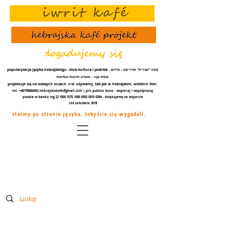
popularyzacja języka hebrajskiego - klub kultura i podróże - קפה "עברית" פרוייקט - קידום
שפת עֵבֶר - מועדון תרבות ונסיעות
projektuje się na waszych oczach.
nie
używamy, tak jak w hebrajskim, wielkich liter.
tel. +48/798866952
hebrajskakafe@gmail.com
| pro publico bono - wspieraj i współpracuj
puszka w banku ing
22 1050 1575 1000
0092 5815 0284
- dziękujemy za
wsparcie
rok założenia 2018
stoimy po stronie języka. żebyście się wygadali.