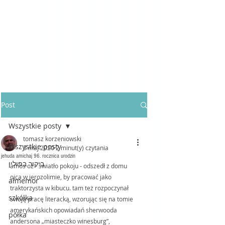
Post
Wszystkie posty
tomasz korzeniowski
Wszystkie posty
3 maj 2020
2 minut(y) czytania
jehuda amichaj 96. rocznica urodzin
ביקור בפולין
amos oz - światło pokoju - odszedł z domu 
ojca w jerozolimie, by pracować jako 
almemor
traktorzysta w kibucu. tam też rozpoczynał 
szkółka
swoją pracę literacką, wzorując się na tomie 
amerykańskich opowiadań sherwooda 
półka
andersona „miasteczko winesburg”, 