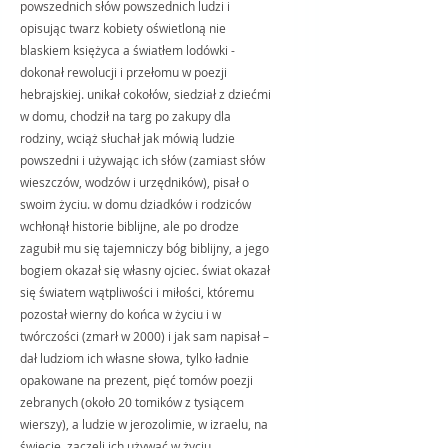
powszednich słów powszednich ludzi i 
opisując twarz kobiety oświetloną nie 
blaskiem księżyca a światłem lodówki - 
dokonał rewolucji i przełomu w poezji 
hebrajskiej. unikał cokołów, siedział z dziećmi 
w domu, chodził na targ po zakupy dla 
rodziny, wciąż słuchał jak mówią ludzie 
powszedni i używając ich słów (zamiast słów 
wieszczów, wodzów i urzędników), pisał o 
swoim życiu. w domu dziadków i rodziców 
wchłonął historie biblijne, ale po drodze 
zagubił mu się tajemniczy bóg biblijny, a jego 
bogiem okazał się własny ojciec. świat okazał 
się światem wątpliwości i miłości, któremu 
pozostał wierny do końca w życiu i w 
twórczości (zmarł w 2000) i jak sam napisał – 
dał ludziom ich własne słowa, tylko ładnie 
opakowane na prezent, pięć tomów poezji 
zebranych (około 20 tomików z tysiącem 
wierszy), a ludzie w jerozolimie, w izraelu, na 
świecie, zaczęli ich używać w życiu 