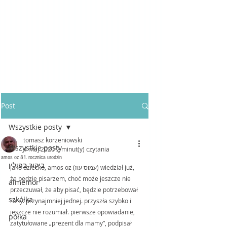
Post
Wszystkie posty
tomasz korzeniowski
Wszystkie posty
4 maj 2020
2 minut(y) czytania
amos oz 81. rocznica urodzin
ביקור בפולין
jako dziecko, amos oz (עמוס עוז) wiedział już, 
że będzie pisarzem, choć może jeszcze nie 
almemor
przeczuwał, że aby pisać, będzie potrzebował 
szkółka
rany. przynajmniej jednej. przyszła szybko i 
jeszcze nie rozumiał. pierwsze opowiadanie, 
półka
zatytułowane „prezent dla mamy”, podpisał 