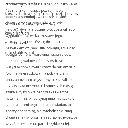
70 twarzy izraela
trzynastoletni amos klausner i opublikował w 
1953, a kilka miesięcy później matka 
kawa z hebrajską prozą|poezją|dramą
popełniła samobójstwo (opisał tę ranę 
stolik zdrajców - przekłady
dorosły amos w „opowieści o miłości i 
mroku”). dwa lata później ojcu zostawił jego 
kawa hafuch
wygnańcze nazwisko i zostawił jego i 
jerozolimę i przeniósł się do kibucu z 
disko u żyda
nazwiskiem oz (moc, siła, odwaga, śmiałość, 
mój stolik w kafé
potęga, ochrona, warownia, wspaniałość, 
splendor, gwałtowność – by wyliczyć 
wszystko co w słowniku zawarła miriam szir 
(wolman-sieraczkowa) na polskiej ziemi 
urodzona).* tam usłyszał wycie szakali, ale 
jego książka nie mówi o krainie, gdzie wyją 
szakale, tylko o krainach szakali – arco’t 
hata’n ארצות התן, bo bynajmniej nie szakale 
są bohaterami tego zbioru opowiadań. to 
znaczy one tam są, ale symbolicznie. tutaj 
druga rana - syjonizm i niesprawiedliwość. oz 
wcześnie wstąpił do partii i szybko z niej 