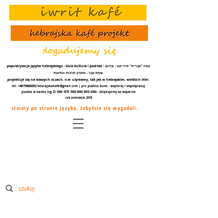
popularyzacja języka hebrajskiego - klub kultura i podróże - קפה "עברית" פרוייקט - קידום
שפת עֵבֶר - מועדון תרבות ונסיעות
projektuje się na waszych oczach.
nie
używamy, tak jak w hebrajskim, wielkich liter.
tel. +48/798866952
hebrajskakafe@gmail.com
| pro publico bono - wspieraj i współpracuj
puszka w banku ing
22 1050 1575 1000
0092 5815 0284
- dziękujemy za
wsparcie
rok założenia 2018
stoimy po stronie języka. żebyście się wygadali.