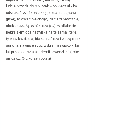
ludzie przyjdą do biblioteki - powiedział - by 
odszukać książki wielkiego pisarza agnona 
(עגנון), to chcąc nie chcąc, idąc alfabetycznie, 
obok zauważą książki oza (עוז). w alfabecie 
hebrajskim oba nazwiska na tę samą literę. 
tyle cwika. dzisiaj idą szukać oza i widzą obok 
agnona. nawiasem, oz wybrał nazwisko kilka 
lat przed decyzją akademii szwedzkiej. (foto: 
amos oz. © t. korzeniowski)