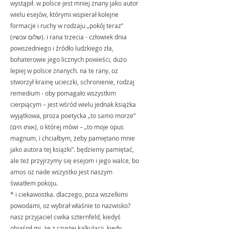
wystąpił. w polsce jest mniej znany jako autor 
wielu esejów, którymi wspierał kolejne 
formacje i ruchy w rodzaju „pokój teraz” 
(שלום עכשיו). i rana trzecia - człowiek dnia 
powszedniego i źródło ludzkiego zła, 
bohaterowie jego licznych powieści, dużo 
lepiej w polsce znanych. na te rany, oz 
stworzył krainę ucieczki, schronienie, rodzaj 
remedium - oby pomagało wszystkim 
cierpiącym – jest wśród wielu jednak książka 
wyjątkowa, proza poetycka „to samo morze” 
(אותו הים), o której mówi – „to moje opus 
magnum, i chciałbym, żeby pamiętano mnie 
jako autora tej książki”. będziemy pamiętać, 
ale też przyjrzymy się esejom i jego walce, bo 
amos oz nade wszystko jest naszym 
światłem pokoju.  
* i ciekawostka. dlaczego, poza wszelkimi 
powodami, oz wybrał właśnie to nazwisko? 
nasz przyjaciel cwika szternfeld, kiedyś 
objaśnił mi, że z czystej kalkulacji. kiedy 