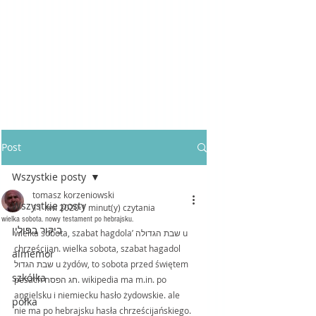
Post
Wszystkie posty
tomasz korzeniowski
Wszystkie posty
11 kwi 2020
1 minut(y) czytania
wielka sobota. nowy testament po hebrajsku.
ביקור בפולין
wielka sobota, szabat hagdola’ שבת הגדולה u 
chrześcijan. wielka sobota, szabat hagadol 
almemor
שבת הגדול u żydów, to sobota przed świętem 
szkółka
pesach חג הפסח. wikipedia ma m.in. po 
angielsku i niemiecku hasło żydowskie. ale 
półka
nie ma po hebrajsku hasła chrześcijańskiego. 