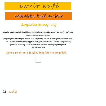
popularyzacja języka hebrajskiego - klub kultura i podróże - קפה "עברית" פרוייקט - קידום
שפת עֵבֶר - מועדון תרבות ונסיעות
projektuje się na waszych oczach.
nie
używamy, tak jak w hebrajskim, wielkich liter.
tel. +48/798866952
hebrajskakafe@gmail.com
| pro publico bono - wspieraj i współpracuj
puszka w banku ing
22 1050 1575 1000
0092 5815 0284
- dziękujemy za
wsparcie
rok założenia 2018
stoimy po stronie języka. żebyście się wygadali.