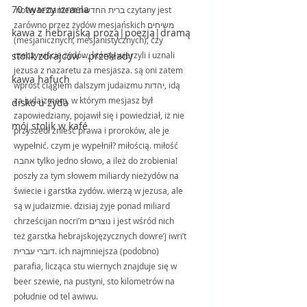
70 twarzy izraela
 nowy testament ברית החדשה czytany jest 
zarówno przez żydów mesjańskich משיחים 
kawa z hebrajską prozą|poezją|dramą
(mesjanicznych, mesjanistycznych), czy 
stolik zdrajców - przekłady
rzeczywiście żydów, którzy wierzyli i uznali 
jezusa z nazaretu za mesjasza. są oni zatem 
kawa hafuch
wprost ciągiem dalszym judaizmu יהדות, idą 
za judaizmem, w którym mesjasz był 
disko u żyda
zapowiedziany, pojawił się i powiedział, iż nie 
mój stolik w kafé
przyszedł znieść prawa i proroków, ale je 
wypełnić. czym je wypełnił? miłością. miłość 
אהבה tylko jedno słowo, a ileż do zrobienia! 
poszły za tym słowem miliardy nieżydów na 
świecie i garstka żydów. wierzą w jezusa, ale 
są w judaizmie. dzisiaj żyje ponad miliard 
chrześcijan nocri’m נוצרים i jest wśród nich 
też garstka hebrajskojęzycznych dowre’j iwri’t 
דוברי עברית. ich najmniejsza (podobno) 
parafia, licząca stu wiernych znajduje się w 
beer szewie, na pustyni, sto kilometrów na 
południe od tel awiwu.