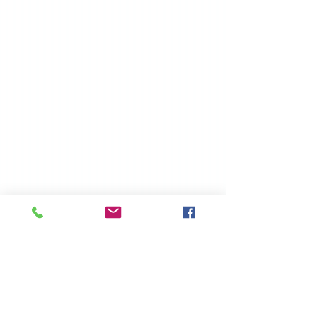
© hebrajska kafé projekt |
hebrajskakafe@gmail.com
Klauzula informacyjna RODO w zakresie przetwarzania
danych osobowych
1. Administratorem danych osobowych jest HEBRAJSKA KAFE
PROJEKT TOMASZ KORZENIOWSKI z siedzibą we Wrocławiu
(54-066), ul. Piwowarska 9/16, NIP
6871333133
. Tel.
+48798866952
. Adres email:
hebrajskakafe@gmail.com
2. Przekazane dane osobowe przetwarzane będą w celu