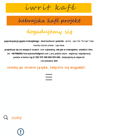
popularyzacja języka hebrajskiego - klub kultura i podróże - קפה "עברית" פרוייקט - קידום
שפת עֵבֶר - מועדון תרבות ונסיעות
projektuje się na waszych oczach.
nie
używamy, tak jak w hebrajskim, wielkich liter.
tel. +48/798866952
hebrajskakafe@gmail.com
| pro publico bono - wspieraj i współpracuj
puszka w banku ing
22 1050 1575 1000
0092 5815 0284
- dziękujemy za
wsparcie
rok założenia 2018
stoimy po stronie języka. żebyście się wygadali.