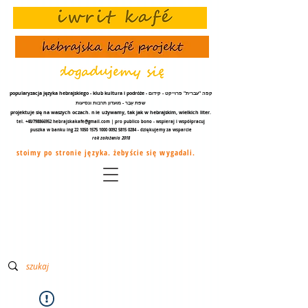
popularyzacja języka hebrajskiego - klub kultura i podróże - קפה "עברית" פרוייקט - קידום
שפת עֵבֶר - מועדון תרבות ונסיעות
projektuje się na waszych oczach.
nie
używamy, tak jak w hebrajskim, wielkich liter.
tel. +48/798866952
hebrajskakafe@gmail.com
| pro publico bono - wspieraj i współpracuj
puszka w banku ing
22 1050 1575 1000
0092 5815 0284
- dziękujemy za
wsparcie
rok założenia 2018
stoimy po stronie języka. żebyście się wygadali.