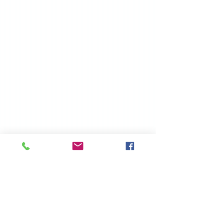
© hebrajska kafé projekt |
hebrajskakafe@gmail.com
Klauzula informacyjna RODO w zakresie przetwarzania
danych osobowych
1. Administratorem danych osobowych jest HEBRAJSKA KAFE
PROJEKT TOMASZ KORZENIOWSKI z siedzibą we Wrocławiu
(54-066), ul. Piwowarska 9/16, NIP
6871333133
. Tel.
+48798866952
. Adres email:
hebrajskakafe@gmail.com
2. Przekazane dane osobowe przetwarzane będą w celu