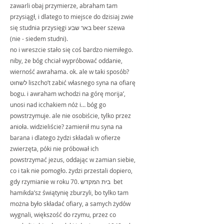
zawarli obaj przymierze, abraham tam 
przysiągł, i dlatego to miejsce do dzisiaj zwie 
się studnia przysięgi באר שבע beer szewa 
(nie - siedem studni).
no i wreszcie stało się coś bardzo niemiłego. 
niby, że bóg chciał wypróbować oddanie, 
wierność awrahama. ok. ale w taki sposób? 
לשחוט liszcho’t zabić własnego syna na ofiarę 
bogu. i awraham wchodzi na górę morija’, 
unosi nad icchakiem nóż i… bóg go 
powstrzymuje. ale nie osobiście, tylko przez 
anioła. widzieliście? zamienił mu syna na 
barana i dlatego żydzi składali w ofierze 
zwierzęta, póki nie próbował ich 
powstrzymać jezus, oddając w zamian siebie, 
co i tak nie pomogło. żydzi przestali dopiero, 
gdy rzymianie w roku 70. בית המקדש  bet 
hamikda’sz świątynię zburzyli, bo tylko tam 
można było składać ofiary, a samych żydów 
wygnali, większość do rzymu, przez co 