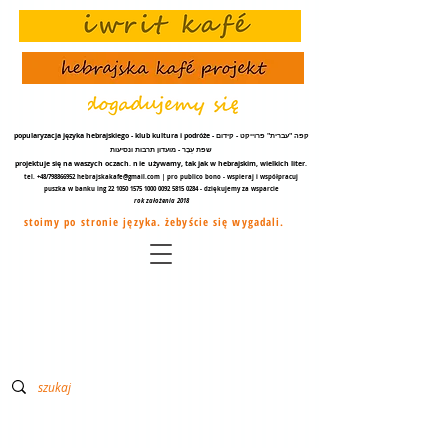
popularyzacja języka hebrajskiego - klub kultura i podróże - קפה "עברית" פרוייקט - קידום
שפת עֵבֶר - מועדון תרבות ונסיעות
projektuje się na waszych oczach.
nie
używamy, tak jak w hebrajskim, wielkich liter.
tel. +48/798866952
hebrajskakafe@gmail.com
| pro publico bono - wspieraj i współpracuj
puszka w banku ing
22 1050 1575 1000
0092 5815 0284
- dziękujemy za
wsparcie
rok założenia 2018
stoimy po stronie języka. żebyście się wygadali.