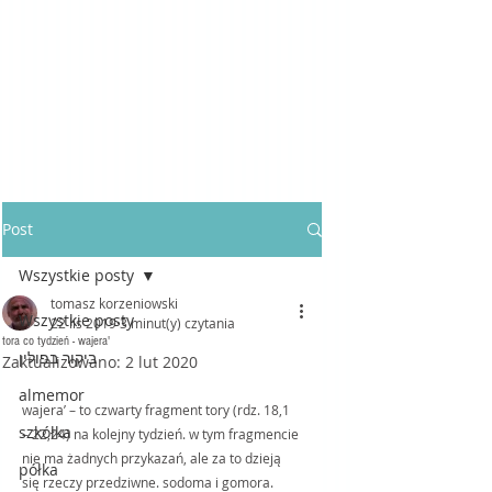
Post
Wszystkie posty
tomasz korzeniowski
Wszystkie posty
22 lis 2019
3 minut(y) czytania
tora co tydzień - wajera'
ביקור בפולין
Zaktualizowano:
2 lut 2020
almemor
wajera’ – to czwarty fragment tory (rdz. 18,1 
szkółka
– 22,24) na kolejny tydzień. w tym fragmencie 
nie ma żadnych przykazań, ale za to dzieją 
półka
się rzeczy przedziwne. sodoma i gomora. 