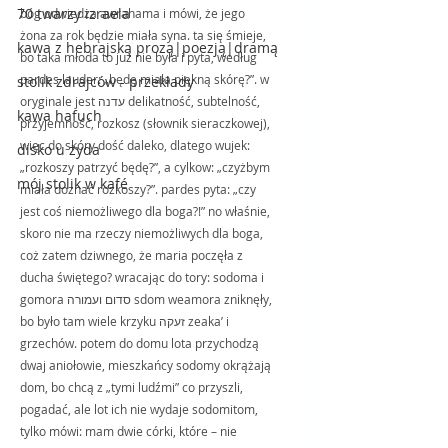
70 twarzy izraela
bóg odwiedza awrahama i mówi, że jego 
żona za rok będzie miała syna. ta się śmieje, 
kawa z hebrajską prozą|poezją|dramą
bo taka młoda to już nie była i pyta, według 
pardes lauder: „będę miała piękną skórę?”. w 
stolik zdrajców - przekłady
oryginale jest עדנה delikatność, subtelność, 
kawa hafuch
przyjemność, rozkosz (słownik sieraczkowej), 
więc do skóry dość daleko, dlatego wujek: 
disko u żyda
„rozkoszy patrzyć będę?”, a cylkow: „czyżbym 
mój stolik w kafé
miała doznać rozkoszy?”. pardes pyta: „czy 
jest coś niemożliwego dla boga?!” no właśnie, 
skoro nie ma rzeczy niemożliwych dla boga, 
coż zatem dziwnego, że maria poczęła z 
ducha świętego? wracając do tory: sodoma i 
gomora סדום ועמורה sdom weamora zniknęły, 
bo było tam wiele krzyku זעקה zeaka’ i 
grzechów. potem do domu lota przychodzą 
dwaj aniołowie, mieszkańcy sodomy okrążają 
dom, bo chcą z „tymi ludźmi” co przyszli, 
pogadać, ale lot ich nie wydaje sodomitom, 
tylko mówi: mam dwie córki, które – nie 