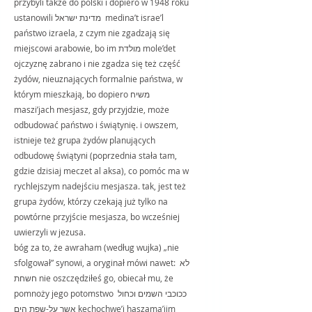
przybyli także do polski i dopiero w 1948 roku 
ustanowili מדינת ישראל  medina’t israe’l 
państwo izraela, z czym nie zgadzają się 
miejscowi arabowie, bo im מולדת mole’det 
ojczyznę zabrano i nie zgadza się też część 
żydów, nieuznających formalnie państwa, w 
którym mieszkają, bo dopiero משיח 
maszi’jach mesjasz, gdy przyjdzie, może 
odbudować państwo i świątynię. i owszem, 
istnieje też grupa żydów planujących 
odbudowę świątyni (poprzednia stała tam, 
gdzie dzisiaj meczet al aksa), co pomóc ma w 
rychlejszym nadejściu mesjasza. tak, jest też 
grupa żydów, którzy czekają już tylko na 
powtórne przyjście mesjasza, bo wcześniej 
uwierzyli w jezusa.
bóg za to, że awraham (według wujka) „nie 
sfolgował” synowi, a oryginał mówi nawet: לא 
חשחת nie oszczędziłeś go, obiecał mu, że 
pomnoży jego potomstwo ככוכבי השמים וכחול 
אשר על-שפת הים kechochwe’j haszama’jim 