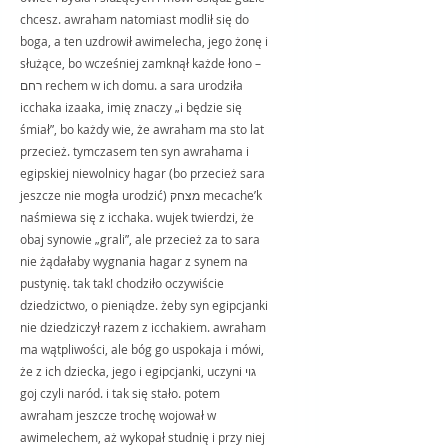
chcesz. awraham natomiast modlił się do 
boga, a ten uzdrowił awimelecha, jego żonę i 
służące, bo wcześniej zamknął każde łono – 
רחם rechem w ich domu. a sara urodziła 
icchaka izaaka, imię znaczy „i będzie się 
śmiał”, bo każdy wie, że awraham ma sto lat 
przecież. tymczasem ten syn awrahama i 
egipskiej niewolnicy hagar (bo przecież sara 
jeszcze nie mogła urodzić) מצחק mecache’k 
naśmiewa się z icchaka. wujek twierdzi, że 
obaj synowie „grali”, ale przecież za to sara 
nie żądałaby wygnania hagar z synem na 
pustynię. tak tak! chodziło oczywiście 
dziedzictwo, o pieniądze. żeby syn egipcjanki 
nie dziedziczył razem z icchakiem. awraham 
ma wątpliwości, ale bóg go uspokaja i mówi, 
że z ich dziecka, jego i egipcjanki, uczyni גוי 
goj czyli naród. i tak się stało. potem 
awraham jeszcze trochę wojował w 
awimelechem, aż wykopał studnię i przy niej 