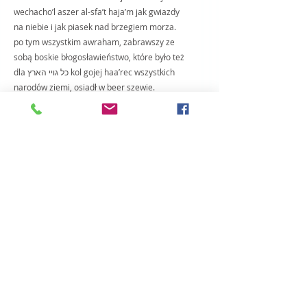
wechacho’l aszer al-sfa’t haja’m jak gwiazdy 
na niebie i jak piasek nad brzegiem morza. 
po tym wszystkim awraham, zabrawszy ze 
sobą boskie błogosławieństwo, które było też 
dla כל גויי הארץ kol gojej haa’rec wszystkich 
narodów ziemi, osiadł w beer szewie.
almemor
Ostatnie posty
Zobacz wszystkie