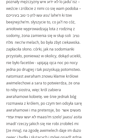
poznały mężczyzny לא ידוע איש lo jadu’ isz – 
weźcie i zróbcie z nimi co się wam podoba – 
עשו להן כי טוב בעינייכם asu’ lahe’n ki tow 
beejnejche’m. słyszycie to, co ja?! no cóż, 
aniołowie wyprowadzają lota z rodziną z 
sodomy, żona zamienia się w słup soli נציב 
מלח  neci’w melach, bo była zbyt ciekawska. 
zapłaciła słono. córki, jak na sodomianki 
przystało, ponieważ w okolicy, dokąd uciekli, 
nie było facetów - upijają ojca noc po nocy 
jedna po drugiej i tak pozyskują potomstwo. 
natomiast awraham znowu kłamie królowi 
awimelechowi a sara to potwierdza, że ona 
to niby siostra, więc król zabiera 
awrahamowi kobietę. we śnie jednak bóg 
rozmawia z królem, po czym ten odsyła sarę 
awrahamowi i ma pretensje, bo מעשים אשר 
לא יעשו עשית עמדי maasi’m szelo’ jaasu’ asita 
imadi’ rzeczy jakich się nie robi zrobiłeś mi 
[ze mną]. na zgodę awimelech daje im dużo 
owiec i bydła i służących i mówi osiądź gdzie 