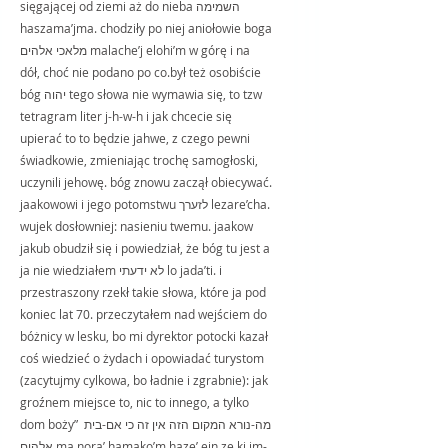
sięgającej od ziemi aż do nieba השמימה 
haszama’jma. chodziły po niej aniołowie boga 
מלאכי אלהים malache’j elohi’m w górę i na 
dół, choć nie podano po co.był też osobiście 
bóg יהוה tego słowa nie wymawia się, to tzw 
tetragram liter j-h-w-h i jak chcecie się 
upierać to to będzie jahwe, z czego pewni 
świadkowie, zmieniając trochę samogłoski, 
uczynili jehowę. bóg znowu zaczął obiecywać. 
jaakowowi i jego potomstwu לזערך lezare’cha. 
wujek dosłowniej: nasieniu twemu. jaakow 
jakub obudził się i powiedział, że bóg tu jest a 
ja nie wiedziałem לא ידעתי lo jada’ti. i 
przestraszony rzekł takie słowa, które ja pod 
koniec lat 70. przeczytałem nad wejściem do 
bóżnicy w lesku, bo mi dyrektor potocki kazał 
coś wiedzieć o żydach i opowiadać turystom 
(zacytujmy cylkowa, bo ładnie i zgrabnie): jak 
groźnem miejsce to, nic to innego, a tylko 
dom boży” מה-נורא המקום הזה אין זה כי אם-בית 
אלהים ma nora’ hamako’m haze’ ejn ze ki im-