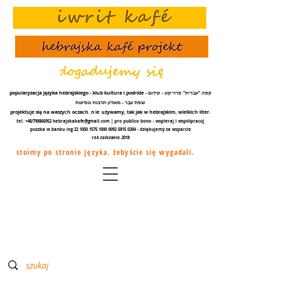
popularyzacja języka hebrajskiego - klub kultura i podróże - קפה "עברית" פרוייקט - קידום
שפת עֵבֶר - מועדון תרבות ונסיעות
projektuje się na waszych oczach.
nie
używamy, tak jak w hebrajskim, wielkich liter.
tel. +48/798866952
hebrajskakafe@gmail.com
| pro publico bono - wspieraj i współpracuj
puszka w banku ing
22 1050 1575 1000
0092 5815 0284
- dziękujemy za
wsparcie
rok założenia 2018
stoimy po stronie języka. żebyście się wygadali.