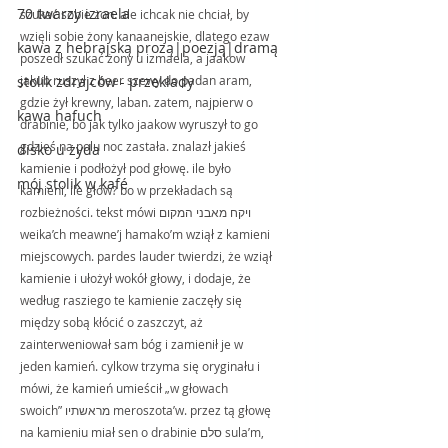
70 twarzy izraela
szukać sobie żon. ale ichcak nie chciał, by 
wzięli sobie żony kanaanejskie, dlatego ezaw 
kawa z hebrajską prozą|poezją|dramą
poszedł szukać żony u izmaela, a jaakow 
stolik zdrajców - przekłady
jakub ruszył z beer szewy do padan aram, 
gdzie żył krewny, laban. zatem, najpierw o 
kawa hafuch
drabinie, bo jak tylko jaakow wyruszył to go 
gdzieś na polu noc zastała. znalazł jakieś 
disko u żyda
kamienie i podłożył pod głowę. ile było 
mój stolik w kafé
kamieni, ile głów? bo w przekładach są 
rozbieżności. tekst mówi ויקח מאבני המקום 
weika’ch meawne’j hamako’m wziął z kamieni 
miejscowych. pardes lauder twierdzi, że wziął 
kamienie i ułożył wokół głowy, i dodaje, że 
według rasziego te kamienie zaczęły się 
między sobą kłócić o zaszczyt, aż 
zainterweniował sam bóg i zamienił je w 
jeden kamień. cylkow trzyma się oryginału i 
mówi, że kamień umieścił „w głowach 
swoich” מראשתיו meroszota’w. przez tą głowę 
na kamieniu miał sen o drabinie סלם sula’m, 