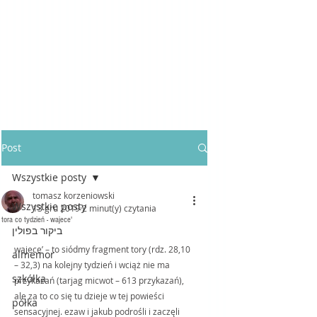
Post
Wszystkie posty
tomasz korzeniowski
Wszystkie posty
13 gru 2019
2 minut(y) czytania
tora co tydzień - wajece'
ביקור בפולין
wajece’ – to siódmy fragment tory (rdz. 28,10 
almemor
– 32,3) na kolejny tydzień i wciąż nie ma 
szkółka
przykazań (tarjag micwot – 613 przykazań), 
ale za to co się tu dzieje w tej powieści 
półka
sensacyjnej. ezaw i jakub podrośli i zaczęli 