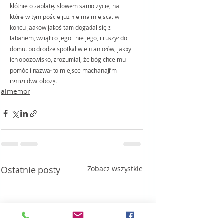
kłótnie o zapłatę. słowem samo życie, na 
które w tym poście już nie ma miejsca. w 
końcu jaakow jakoś tam dogadał się z 
labanem, wziął co jego i nie jego, i ruszył do 
domu. po drodze spotkał wielu aniołów, jakby 
ich obozowisko, zrozumiał, że bóg chce mu 
pomóc i nazwał to miejsce machanaji’m 
מחנים dwa obozy. 
almemor
Ostatnie posty
Zobacz wszystkie