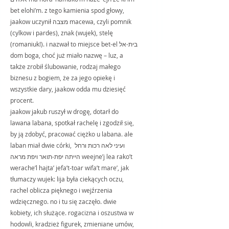
bet elohi’m. z tego kamienia spod głowy, 
jaakow uczynił מצבה macewa, czyli pomnik 
(cylkow i pardes), znak (wujek), stelę 
(romaniuk!). i nazwał to miejsce bet-el בית-אל 
dom boga, choć już miało nazwę – luz, a 
także zrobił ślubowanie, rodzaj małego 
biznesu z bogiem, że za jego opiekę i 
wszystkie dary, jaakow odda mu dziesięć 
procent.
jaakow jakub ruszył w drogę, dotarł do 
lawana labana, spotkał rachelę i zgodził się, 
by ją zdobyć, pracować ciężko u labana. ale 
laban miał dwie córki, ועיני לאה רכות ורחל 
הייתה יפת-תואר ויפת מראה weejne’j lea rako’t 
werache’l hajta’ jefa’t-toar wifa’t mare’, jak 
tłumaczy wujek: lija była ciekących oczu, 
rachel oblicza pięknego i wejźrzenia 
wdzięcznego. no i tu się zaczęło. dwie 
kobiety, ich służące. rogacizna i oszustwa w 
hodowli, kradzież figurek, zmieniane umów, 