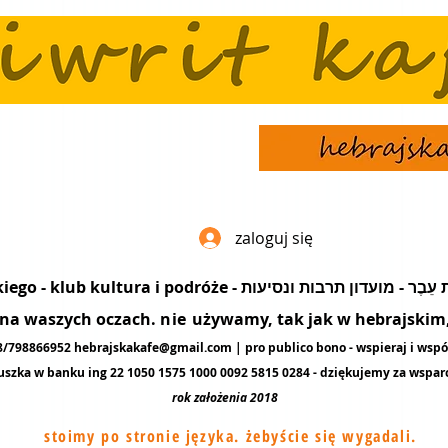
zaloguj się
popularyzacja języka hebrajskiego - klub kultura i podró
ę na waszych oczach.
nie
używamy, tak jak w hebrajskim, 
48/798866952
hebrajskakafe@gmail.com
| pro publico bono - wspieraj i wspó
uszka w banku ing 22 1050 1575 1000 0092 5815 0284 - dziękujemy za
wspar
rok założenia 2018
stoimy po stronie języka. żebyście się wygadali.