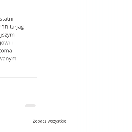
statni 
ejszym 
owi i 
toma 
zwanym 
Zobacz wszystkie