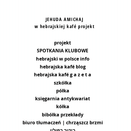
JEHUDA AMICHAJ
w hebrajskiej kafé projekt
projekt
SPOTKANIA KLUBOWE
hebrajski w polsce info
hebrajska kafé blog
hebrajska kafé g a z e t a
szkółka
półka
księgarnia antykwariat
kółka
bibółka przekłady
biuro tłumaczeń | chrząszcz brzmi
ביקור בפולין