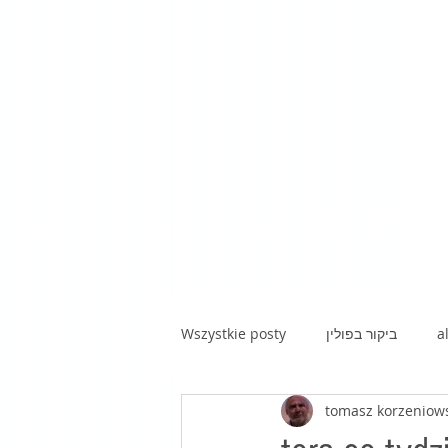
Wszystkie posty
ביקור בפולין
a
tomasz korzeniow
kawa z hebrajską prozą|poezją|