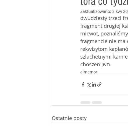
tora co tydz
Zaktualizowano:
3 kwi 2
mój stolik w kafé
dwudziesty trzeci fr
fragment drugiej księgi t
micwot, poznaliśmy 
fragmencie nie ma w
rekwizytom kapłan
szlachetnymi kamie
choszen חשן.
almemor
Ostatnie posty