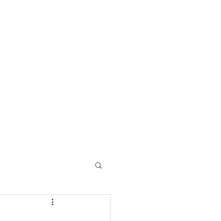
o u żyda