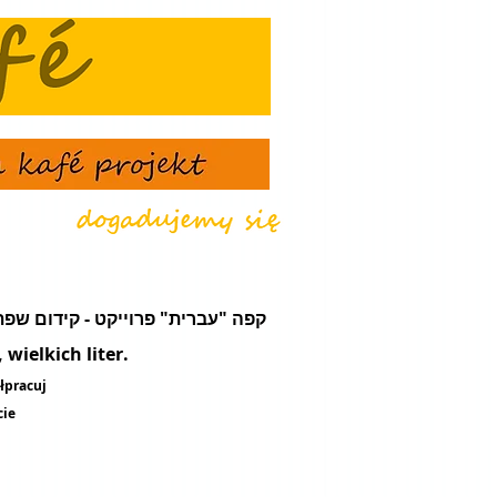
że - קפה "עברית" פרוייקט - קידום שפת עֵבֶר - מועדון תרבות ונסיעות
wielkich liter.
łpracuj
cie