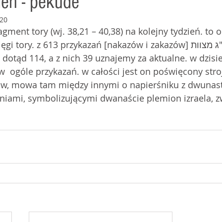
ień - pekude'
020
agment tory (wj. 38,21 – 40,38) na kolejny tydzień. to o
ory. z 613 przykazań [nakazów i zakazów] תרי"ג מצוות tarjag 
dotąd 114, a z nich 39 uznajemy za aktualne. w dzisi
  ogóle przykazań. w całości jest on poświęcony stroj
ów, mowa tam między innymi o napierśniku z dwunas
niami, symbolizującymi dwanaście plemion izraela, 