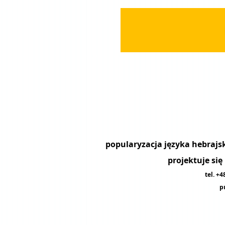
projektuje si
tel. +
p