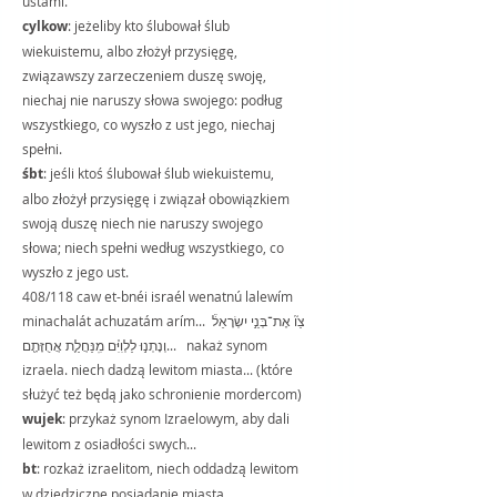
ustami.
cylkow
: jeżeliby kto ślubował ślub 
wiekuistemu, albo złożył przysięgę, 
związawszy zarzeczeniem duszę swoję, 
niechaj nie naruszy słowa swojego: podług 
wszystkiego, co wyszło z ust jego, niechaj 
spełni.
śbt
: jeśli ktoś ślubował ślub wiekuistemu, 
albo złożył przysięgę i związał obowiązkiem 
swoją duszę niech nie naruszy swojego 
słowa; niech spełni według wszystkiego, co 
wyszło z jego ust.
408/118 caw et-bnéi israél wenatnú lalewím 
minachalát achuzatám arím... צַו֘ אֶת־בְּנֵ֣י יִשְׂרָאֵל֒ 
וְנָתְנ֣וּ לַלְוִיִּ֗ם מִֽנַּחֲלַ֛ת אֲחֻזָּתָ֖ם...   nakaż synom 
izraela. niech dadzą lewitom miasta... (które 
służyć też będą jako schronienie mordercom)
wujek
: przykaż synom Izraelowym, aby dali 
lewitom z osiadłości swych...
bt
: rozkaż izraelitom, niech oddadzą lewitom 
w dziedziczne posiadanie miasta...