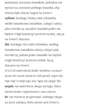
podstawie zeznania świadków. jednakże nie 
wystarcza zeznanie jednego świadka, aby 
można było skazać kogoś na śmierć. 
cylkow
: każdego, ktoby zabił człowieka, 
wedle świadectwa świadków, zabijać należy 
jako mordercę; wszakże świadek jeden nie 
będzie mógł świadczyć przeciw osobie, aby ją 
na śmierć skazano.
śbt
: każdego, kto zabił człowieka, według 
świadectwa świadków należy zabijać jako 
mordercę; jednak jeden świadek nie będzie 
mógł świadczyć przeciw osobie, by ją 
skazano na śmierć.
412/120 weló-tikchú kofer lenéfesz rocéach 
aszer-hú raszá lamút ki-mót jamút וְלֹא־תִקְח֥וּ 
כֹ֙פֶר֙ לְנֶ֣פֶשׁ רֹצֵ֔חַ אֲשֶׁר־ה֥וּא רָשָׁ֖ע לָמ֑וּת כִּי־מ֖וֹת יוּמָֽת
wujek
: nie weźmiecie okupu od tego, który 
winien krwie: natychmiast i sam umrze.
bt
: nie możecie przyjmować żadnego okupu 
za życie zabójcy, który winien jest śmierci. 