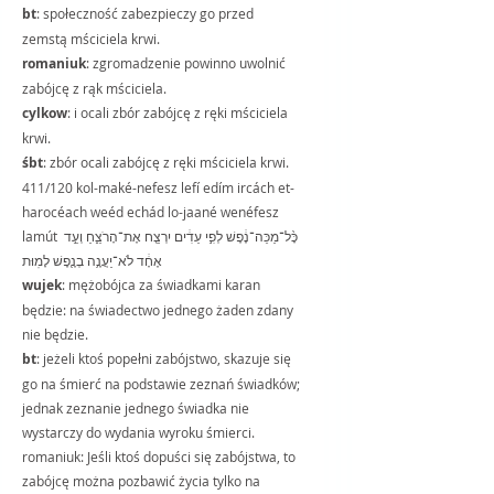
bt
: społeczność zabezpieczy go przed 
zemstą mściciela krwi.
romaniuk
: zgromadzenie powinno uwolnić 
zabójcę z rąk mściciela.
cylkow
: i ocali zbór zabójcę z ręki mściciela 
krwi.
śbt
: zbór ocali zabójcę z ręki mściciela krwi.
411/120 kol-maké-nefesz lefí edím ircách et-
harocéach weéd echád lo-jaané wenéfesz 
lamút כָּ֨ל־מַכֵּה־נֶ֔פֶשׁ לְפִ֣י עֵדִ֔ים יִרְצַ֖ח אֶת־הָרֹצֵ֑חַ וְעֵ֣ד 
אֶחָ֔ד לֹא־יַעֲנֶ֥ה בְנֶ֖פֶשׁ לָמֽוּת
wujek
: mężobójca za świadkami karan 
będzie: na świadectwo jednego żaden zdany 
nie będzie.
bt
: jeżeli ktoś popełni zabójstwo, skazuje się 
go na śmierć na podstawie zeznań świadków; 
jednak zeznanie jednego świadka nie 
wystarczy do wydania wyroku śmierci.
romaniuk: Jeśli ktoś dopuści się zabójstwa, to 
zabójcę można pozbawić życia tylko na 