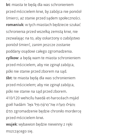
bt
: miasta te będą dla was schronieniem 
przed mścicielem krwi, by zabójca nie poniósł 
śmierci, aż stanie przed sądem społeczności.
romaniuk
: w tych miastach będziecie szukać 
schronienia przed wszelką zemstą krwi, nie 
zezwalając na to, aby oskarżony o zabójstwo 
poniósł śmierć, zanim jeszcze zostanie 
poddany osądowi całego zgromadzenia. 
cylkow
: a będą wam te miasta schronieniem 
przed mścicielem, aby nie zginął zabójca, 
póki nie stanie przed zborem na sąd.
śbt
: te miasta będą dla was schronieniem 
przed mścicielem; aby nie zginął zabójca, 
póki nie stanie na sąd przed zborem.
410/120 wehicílu haedá et-harocéach mijád 
goél hadám וְהִצִּ֨ילוּ הָעֵדָ֜ה אֶת־הָרֹצֵ֗חַ מִיַּד֘ גֹּאֵ֣ל 
הַדָּם֒ zgromadzenie będzie chroniło mordercę 
przed mścicielem krwi.
wujek
: wybawion będzie niewinny z ręki 
mszczącego się.