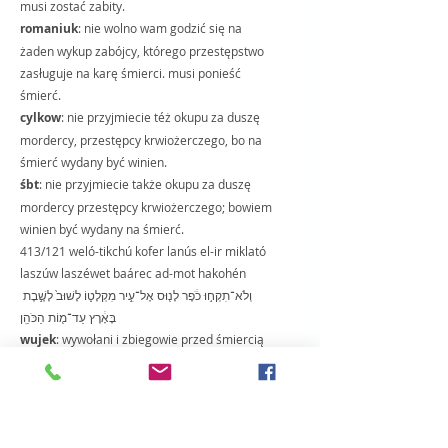
musi zostać zabity.
romaniuk
: nie wolno wam godzić się na 
żaden wykup zabójcy, którego przestępstwo 
zasługuje na karę śmierci. musi ponieść 
śmierć. 
cylkow
: nie przyjmiecie téż okupu za duszę 
mordercy, przestępcy krwiożerczego, bo na 
śmierć wydany być winien.
śbt
: nie przyjmiecie także okupu za duszę 
mordercy przestępcy krwiożerczego; bowiem 
winien być wydany na śmierć.
413/121 weló-tikchú kofer lanús el-ir miklató 
laszúw laszéwet baárec ad-mot hakohén 
וְלֹא־תִקְח֣וּ כֹ֔פֶר לָנ֖וּס אֶל־עִ֣יר מִקְלָט֑וֹ לָשׁוּב֙ לָשֶׁ֣בֶת 
בָּאָ֔רֶץ עַד־מ֖וֹת הַכֹּהֵֽן
wujek
: wywołani i zbiegowie przed śmiercią 
kapłana wielkiego żadną miarą do miast 
swoich wrócić się nie będą mogli.
bt
: nie możecie również od tego, który się 
schronił do miasta ucieczki, przyjmować 