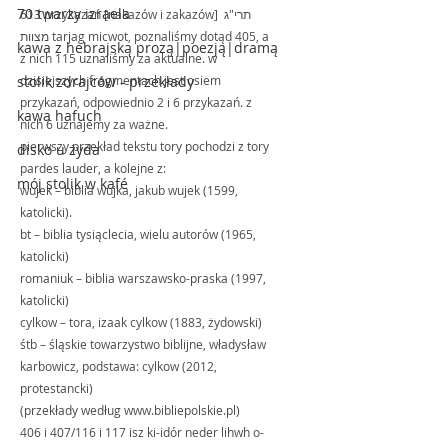
70 twarzy izraela
613 przykazań [nakazów i zakazów] תרי"ג 
מצוות tarjag micwot, poznaliśmy dotąd 405, a 
kawa z hebrajską prozą|poezją|dramą
z nich 115 uznaliśmy za aktualne. w 
stolik zdrajców - przekłady
dzisiejszych fragmentach jest osiem 
przykazań, odpowiednio 2 i 6 przykazań. z 
kawa hafuch
nich 6 uznajemy za ważne.
pierwszy przekład tekstu tory pochodzi z tory 
disko u żyda
pardes lauder, a kolejne z:
mój stolik w kafé
wujek – biblia wujka, jakub wujek (1599, 
katolicki).
bt – biblia tysiąclecia, wielu autorów (1965, 
katolicki)
romaniuk – biblia warszawsko-praska (1997, 
katolicki)
cylkow – tora, izaak cylkow (1883, żydowski)
śtb – śląskie towarzystwo biblijne, władysław 
karbowicz, podstawa: cylkow (2012, 
protestancki)
(przekłady według www.bibliepolskie.pl) 
406 i 407/116 i 117 isz ki-idór neder lihwh o-