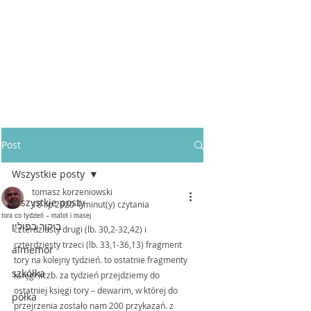
Post
Wszystkie posty
tomasz korzeniowski
Wszystkie posty
18 lip 2020
4 minut(y) czytania
tora co tydzień – matot i masej
ביקור בפולין
czterdziesty drugi (lb. 30,2-32,42) i 
czterdziesty trzeci (lb. 33,1-36,13) fragment 
almemor
tory na kolejny tydzień. to ostatnie fragmenty 
szkółka
księgi liczb. za tydzień przejdziemy do 
ostatniej księgi tory – dewarim, w której do 
półka
przejrzenia zostało nam 200 przykazań. z 