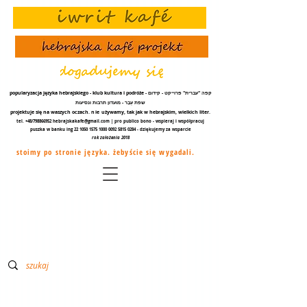
popularyzacja języka hebrajskiego - klub kultura i podróże - קפה "עברית" פרוייקט - קידום
שפת עֵבֶר - מועדון תרבות ונסיעות
projektuje się na waszych oczach.
nie
używamy, tak jak w hebrajskim, wielkich liter.
tel. +48/798866952
hebrajskakafe@gmail.com
| pro publico bono - wspieraj i współpracuj
puszka w banku ing
22 1050 1575 1000
0092 5815 0284
- dziękujemy za
wsparcie
rok założenia 2018
stoimy po stronie języka. żebyście się wygadali.