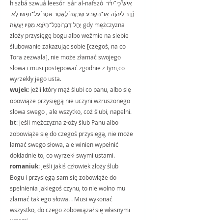
hiszbá szwuá leesór isár al-nafszó אִישׁ֩ כִּֽי־יִדֹּ֨ר 
נֶ֜דֶר לַיהוָ֗ה אֽוֹ־הִשָּׁ֤בַע שְׁבֻעָה֙ לֶאְסֹ֤ר אִסָּר֙ עַל־נַפְשׁ֔וֹ לֹ֥א 
יַחֵ֖ל דְּבָר֑וֹכְּכָל־הַיֹּצֵ֥א מִפִּ֖יו יַעֲשֶֽׂה gdy mężczyzna 
złoży przysięgę bogu albo weźmie na siebie 
ślubowanie zakazując sobie [czegoś, na co 
Tora zezwala], nie może złamać swojego 
słowa i musi postępować zgodnie z tym,co 
wyrzekły jego usta.
wujek
: jeźli który mąż ślubi co panu, albo się 
obowiąże przysięgą nie uczyni wzruszonego 
słowa swego , ale wszytko, coż ślubi, napełni.
bt
: jeśli mężczyzna złoży ślub Panu albo 
zobowiąże się do czegoś przysięgą, nie może 
łamać swego słowa, ale winien wypełnić 
dokładnie to, co wyrzekł swymi ustami.
romaniuk
: jeśli jakiś człowiek złoży ślub 
Bogu i przysięgą sam się zobowiąże do 
spełnienia jakiegoś czynu, to nie wolno mu 
złamać takiego słowa. . Musi wykonać 
wszystko, do czego zobowiązał się własnymi 