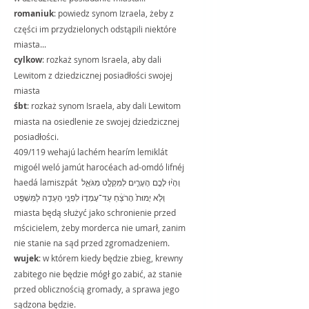
romaniuk
: powiedz synom Izraela, żeby z 
części im przydzielonych odstąpili niektóre 
miasta...
cylkow
: rozkaż synom Israela, aby dali 
Lewitom z dziedzicznej posiadłości swojej 
miasta
śbt
: rozkaż synom Israela, aby dali Lewitom 
miasta na osiedlenie ze swojej dziedzicznej 
posiadłości.
409/119 wehajú lachém hearím lemiklát 
migoél weló jamút harocéach ad-omdó lifnéj 
haedá lamiszpát וְהָי֨וּ לָכֶ֧ם הֶעָרִ֛ים לְמִקְלָ֖ט מִגֹּאֵ֑ל 
וְלֹ֤א יָמוּת֙ הָרֹצֵ֔חַ עַד־עָמְד֛וֹ לִפְנֵ֥י הָעֵדָ֖ה לַמִּשְׁפָּֽט 
miasta będą służyć jako schronienie przed 
mścicielem, żeby morderca nie umarł, zanim 
nie stanie na sąd przed zgromadzeniem.
wujek
: w którem kiedy będzie zbieg, krewny 
zabitego nie będzie mógł go zabić, aż stanie 
przed oblicznością gromady, a sprawa jego 
sądzona będzie.