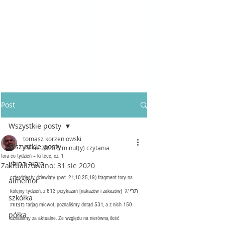
Post
Wszystkie posty
tomasz korzeniowski
Wszystkie posty
29 sie 2020
5 minut(y) czytania
tora co tydzień – ki tecé, cz. 1
ביקור בפולין
Zaktualizowano:
31 sie 2020
czterdziesty dziewiąty (pwt. 21,10-25,19) fragment tory na 
almemor
kolejny tydzień. z 613 przykazań [nakazów i zakazów] תרי"ג 
szkółka
מצוות tarjag micwot, poznaliśmy dotąd 531, a z nich 150 
półka
uznaliśmy za aktualne. Ze względu na nierówną ilość 