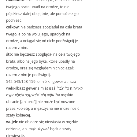
twojego brata upadł na drodze, to nie 
pójdziesz dalej obojętnie, ale pomożesz go 
podnieść.
cylkow
: nie będziesz spoglądał na osła brata 
twego, albo na wołu jego, upadłych na 
drodze, a ociągał się od nich: podźwignij je 
razem z nim.
śtb
: nie będziesz spoglądał na osła twojego 
brata, albo na jego byka, które upadły na 
drodze, oraz się względem nich ociągał; 
razem z nim je podźwignij.
542-543/158-159 lo-ihié kli-gewer al.-iszá 
welo-ilbasz gewer simlát iszá לֹא־יִהְיֶ֤ה כְלִי־גֶ֙בֶר֙ 
עַל־אִשָּׁ֔ה וְלֹא־יִלְבַּ֥שׁ גֶּ֖בֶר שִׂמְלַ֣ת אִשָּׁ֑ה męskie 
ubranie [ani broń] nie może być noszone 
przez kobietę, a mężczyzna nie może nosić 
szaty kobiecej.
wujek
: nie oblecze się niewiasta w męzkie 
odzienie, ani mąż używać będzie szaty 
niewieścié.