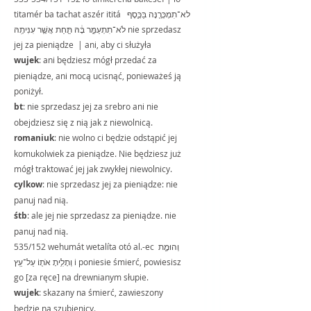
titamér ba tachat aszér ititá לא־תִמְכְּרֶ֖נָּה בַּכָּ֑סֶף  
לֹא־תִתְעַמֵּ֣ר בָּ֔הּ תַּ֖חַת אֲשֶׁ֥ר עִנִּיתָֽהּ nie sprzedasz 
jej za pieniądze  | ani, aby ci służyła 
wujek
: ani będziesz mógł przedać za 
pieniądze, ani mocą ucisnąć, ponieważeś ją 
poniżył.
bt
: nie sprzedasz jej za srebro ani nie 
obejdziesz się z nią jak z niewolnicą.
romaniuk
: nie wolno ci będzie odstąpić jej 
komukolwiek za pieniądze. Nie będziesz już 
mógł traktować jej jak zwykłej niewolnicy.
cylkow
: nie sprzedasz jej za pieniądze: nie 
panuj nad nią.
śtb
: ale jej nie sprzedasz za pieniądze. nie 
panuj nad nią.
535/152 wehumát wetalíta otó al.-ec וְהוּמָ֑ת 
וְתָלִ֥יתָ אֹת֖וֹ עַל־עֵֽץ i poniesie śmierć, powiesisz 
go [za ręce] na drewnianym słupie.
wujek
: skazany na śmierć, zawieszony 
będzie na szubienicy.