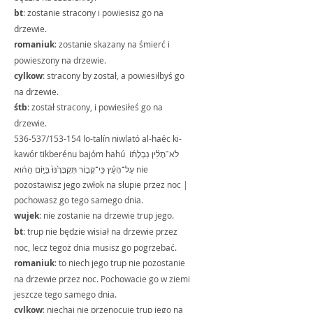
bt
: zostanie stracony i powiesisz go na 
drzewie.
romaniuk
: zostanie skazany na śmierć i 
powieszony na drzewie.
cylkow
: stracony by został, a powiesiłbyś go 
na drzewie.
śtb
: został stracony, i powiesiłeś go na 
drzewie.
536-537/153-154 lo-talín niwlató al-haéc ki-
kawór tikberénu bajóm hahú לֹא־תָלִ֨ין נִבְלָת֜וֹ 
עַל־הָעֵ֗ץ כִּֽי־קָב֤וֹר תִּקְבְּרֶ֙נּוּ֙ בַּיּ֣וֹם הַה֔וּא nie 
pozostawisz jego zwłok na słupie przez noc | 
pochowasz go tego samego dnia.
wujek
: nie zostanie na drzewie trup jego.
bt
: trup nie będzie wisiał na drzewie przez 
noc, lecz tegoż dnia musisz go pogrzebać.
romaniuk
: to niech jego trup nie pozostanie 
na drzewie przez noc. Pochowacie go w ziemi 
jeszcze tego samego dnia.
cylkow
: niechaj nie przenocuje trup jego na 