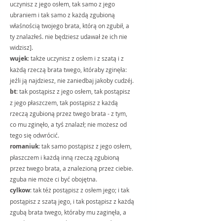
uczynisz z jego osłem, tak samo z jego 
ubraniem i tak samo z każdą zgubioną 
właśnością twojego brata, którą on zgubił, a 
ty znalazłeś. nie będziesz udawał że ich nie 
widzisz].
wujek
: także uczynisz z osłem i z szatą i z 
każdą rzeczą brata twego, któraby zginęła: 
jeźli ją najdziesz, nie zaniedbaj jakoby cudzéj.
bt
: tak postąpisz z jego osłem, tak postąpisz 
z jego płaszczem, tak postąpisz z każdą 
rzeczą zgubioną przez twego brata - z tym, 
co mu zginęło, a tyś znalazł; nie możesz od 
tego się odwrócić.
romaniuk
: tak samo postąpisz z jego osłem, 
płaszczem i każdą inną rzeczą zgubioną 
przez twego brata, a znalezioną przez ciebie. 
zguba nie może ci być obojętna.
cylkow
: tak téż postąpisz z osłem jego; i tak 
postąpisz z szatą jego, i tak postąpisz z każdą 
zgubą brata twego, któraby mu zaginęła, a 