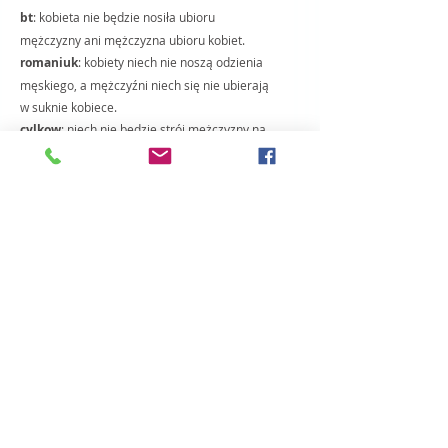
bt
: kobieta nie będzie nosiła ubioru 
mężczyzny ani mężczyzna ubioru kobiet.
romaniuk
: kobiety niech nie noszą odzienia 
męskiego, a mężczyźni niech się nie ubierają 
w suknie kobiece.
cylkow
: niech nie będzie strój mężczyzny na 
kobiecie, i niechaj nie obłóczy się mężczyzna 
w szatę kobiety.
śtb
: niech na kobiecie nie znajdzie się strój 
mężczyzny i niech mężczyzna nie ubiera się 
w szatę kobiety.
544-545/160 ki ikré ke-cipór… lo-tikách haém 
al.-habaním… szalách et-haém weét-
habanim tikách-lechá543-544/158 כִּ֣י יִקָּרֵ֣א 
קַן־צִפּ֣וֹר... לֹא־תִקַּ֥ח הָאֵ֖ם עַל־הַבָּנִֽים... שַׁלֵּ֤חַ תְּשַׁלַּח֙  
אֶת־הָאֵ֔ם וְאֶת־הַבָּנִ֖ים תִּֽקַּֽח־לָ֑ךְ jeśli napotkasz… 
ptasie gniazdo… nie zabierzesz matki z 
młodymi… odgonisz matkę, awtedy możesz 
zabrać młode dla siebie.
wujek
: Jeźli … gniazdo ptasze najdziesz… a 