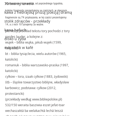
70 twarzy izraela
przykazań we fragmentach, od poprzedniego tygodnia, 
kolejne fragmenty prezentujemy w częściach. w obecnym 
kawa z hebrajską prozą|poezją|dramą
fragmencie są 74 przykazania, w tej części prezentujemy 
stolik zdrajców - przekłady
14, a z nich 10 uznajemy za ważne.
kawa hafuch
pierwszy przekład tekstu tory pochodzi z tory 
pardes lauder, a kolejne z:
disko u żyda
wujek – biblia wujka, jakub wujek (1599, 
mój stolik w kafé
katolicki).
bt – biblia tysiąclecia, wielu autorów (1965, 
katolicki)
romaniuk – biblia warszawsko-praska (1997, 
katolicki)
cylkow – tora, izaak cylkow (1883, żydowski) 
śtb – śląskie towarzystwo biblijne, władysław 
karbowicz, podstawa: cylkow (2012, 
protestancki)
(przekłady według www.bibliepolskie.pl)
532/150 weraita basziwia eszet jefat-toar 
wechaszaktá ba welakachtá lechá leiszá 