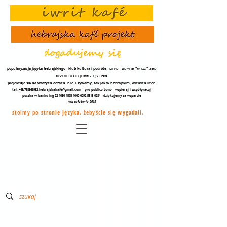
popularyzacja języka hebrajskiego - klub kultura i podróże - קפה "עברית" פרוייקט - קידום
שפת עֵבֶר - מועדון תרבות ונסיעות
projektuje się na waszych oczach.
nie
używamy, tak jak w hebrajskim, wielkich liter.
tel. +48/798866952
hebrajskakafe@gmail.com
| pro publico bono - wspieraj i współpracuj
puszka w banku ing
22 1050 1575 1000
0092 5815 0284
- dziękujemy za
wsparcie
rok założenia 2018
stoimy po stronie języka. żebyście się wygadali.