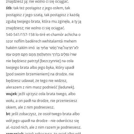
znajdziesz ją: nie wolno ci się ociągać.
śtb
: tak też postąpisz z jego osłem, tak 
postąpisz z jego szatą, tak postąpisz z każdą 
zgubą twojego brata, która mu zginęła, a ty ją 
znajdziesz; nie wolno ci się ociągać.
540-541/157-158 lo-tiré et-chamór achicha o 
szor noflím badérech wehitalamtá mehem 
hakém takím imó לֹא־תִרְאֶה֩ אֶת־חֲמ֨וֹר אָחִ֜יךָ א֤וֹ 
שׁוֹרוֹ֙ נֹפְלִ֣ים בַּדֶּ֔רֶךְ וְהִתְעַלַּמְתָּ֖ מֵהֶ֑ם הָקֵ֥ם תָּקִ֖ים עִמּֽוֹ 
nie będziesz patrzył [bezczynnie] na osła 
twojego brata albo jego byka, który upadł 
[pod swoim brzemieniem] na drodze. nie 
będziesz udawał, że tego nie widzisz, 
alerazem z nim masz podnieść [ładunek].
wujek
: jeźli ujrzysz osła brata twego, albo 
wołu, a on padł na drodze, nie przeniesiesz 
okiem, ale z nim podniesiesz.
bt
: jeśli zobaczysz, że osioł twego brata albo 
wół jego upadł na drodze - nie odwrócisz się  
al.-iszod nich, ale z nim razem je podniesiesz.
romaniuk
: jeżeli zobaczysz, że osioł albo wół 