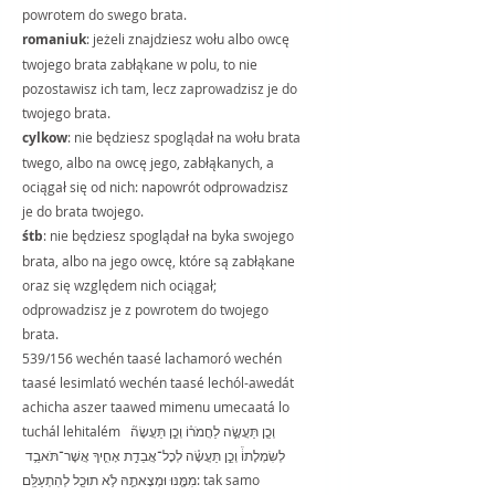
powrotem do swego brata.
romaniuk
: jeżeli znajdziesz wołu albo owcę 
twojego brata zabłąkane w polu, to nie 
pozostawisz ich tam, lecz zaprowadzisz je do 
twojego brata.
cylkow
: nie będziesz spoglądał na wołu brata 
twego, albo na owcę jego, zabłąkanych, a 
ociągał się od nich: napowrót odprowadzisz 
je do brata twojego.
śtb
: nie będziesz spoglądał na byka swojego 
brata, albo na jego owcę, które są zabłąkane 
oraz się względem nich ociągał; 
odprowadzisz je z powrotem do twojego 
brata.
539/156 wechén taasé lachamoró wechén 
taasé lesimlató wechén taasé lechól-awedát 
achicha aszer taawed mimenu umecaatá lo 
tuchál lehitalém  וְכֵ֧ן תַּעֲשֶׂ֣ה לַחֲמֹר֗וֹ וְכֵ֣ן תַּעֲשֶׂה֘ 
לְשִׂמְלָתוֹ֒ וְכֵ֣ן תַּעֲשֶׂ֗ה לְכָל־אֲבֵדַ֥ת אָחִ֛יךָ אֲשֶׁר־תֹּאבַ֥ד 
מִמֶּ֖נּוּ וּמְצָאתָ֑הּ לֹ֥א תוּכַ֖ל לְהִתְעַלֵּֽם: tak samo 