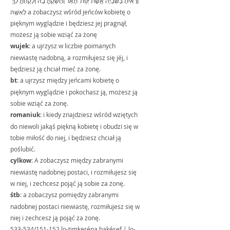
וְרָאִ֙יתָ֙ בַּשִּׁבְיָ֔ה אֵ֖שֶׁת יְפַת־תֹּ֑אַר וְחָשַׁקְתָּ֣ בָ֔הּ וְלָקַחְתָּ֥ לְךָ֖ 
לְאִשָּֽׁה a zobaczysz wśród jeńców kobietę o 
pięknym wyglądzie i będziesz jej pragnął, 
możesz ją sobie wziąć za żonę
wujek
: a ujrzysz w liczbie poimanych 
niewiastę nadobną, a rozmiłujesz się jéj, i 
będziesz ją chciał mieć za żonę.
bt
: a ujrzysz między jeńcami kobietę o 
pięknym wyglądzie i pokochasz ją, możesz ją 
sobie wziąć za żonę.
romaniuk
: i kiedy znajdziesz wśród wziętych 
do niewoli jakąś piękną kobietę i obudzi się w 
tobie miłość do niej, i będziesz chciał ją 
poślubić.
cylkow
: A zobaczysz między zabranymi 
niewiastę nadobnej postaci, i rozmiłujesz się 
w niej, i zechcesz pojąć ją sobie za żonę.
śtb
: a zobaczysz pomiędzy zabranymi 
nadobnej postaci niewiastę, rozmiłujesz się w 
niej i zechcesz ją pojąć za żonę.
533-534/151-152 lo-timkeréna bakésef | lo-