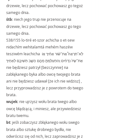
drzewie, lecz pochować pochowasz go tegoż 
samego dnia.
śtb
: niech jego trup nie przenocuje na 
drzewie, lecz pochować pochowasz go tego 
samego dnia.
538/155 lo-tiré et-szor achicha o et-sew 
nidachím wehitalamtá mehém haszéw 
tesziwém leachicha לֹֽא־תִרְאֶה֩ אֶת־שׁ֨וֹר אָחִ֜יךָ א֤וֹ 
אֶת־שֵׂיוֹ֙ נִדָּחִ֔ים וְהִתְעַלַּמְתָּ֖ מֵהֶ֑ם הָשֵׁ֥ב תְּשִׁיבֵ֖ם לְאָחִֽיךָ 
nie będziesz patrzył [bezczynnie] na 
zabłąkanego byka albo owcę twojego brata 
ani nie będziesz udawał [że ich nie widzisz] , 
lecz przyprowadzisz je z powrotem do twego 
brata.
wujek
: nie ujrzysz wołu brata twego albo 
owcę błądzącą, i miniesz, ale przywiedziesz 
bratu twemu.
bt
: jeśli zobaczysz zbłąkanego wołu swego 
brata albo sztukę drobnego bydła, nie 
odwrócisz się od nich, lecz zaprowadzisz je z 