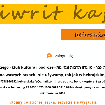
zaloguj się
popularyzacja języka hebrajskiego - klub kultura i podró
ę na waszych oczach.
nie
używamy, tak jak w hebrajskim, 
48/798866952
hebrajskakafe@gmail.com
| pro publico bono - wspieraj i wspó
uszka w banku ing 22 1050 1575 1000 0092 5815 0284 - dziękujemy za
wspar
rok założenia 2018
stoimy po stronie języka. żebyście się wygadali.