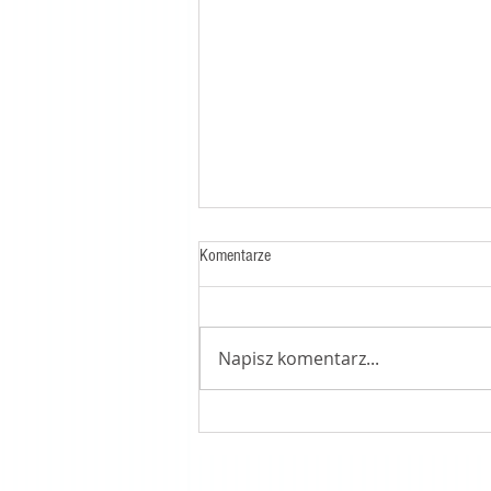
Komentarze
Napisz komentarz...
mit tory ustnej (48) – posłowie:
nieboska tora