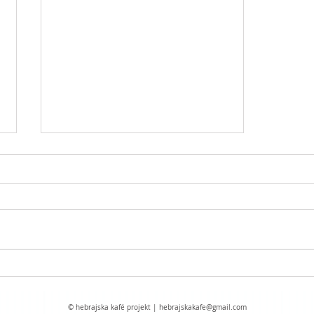
mit tory ustnej (47) – świat pogan w
judaizmie
© hebrajska kafé projekt |
hebrajskakafe@gmail.com