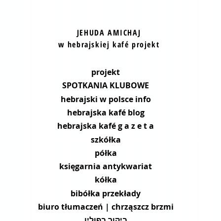
JEHUDA AMICHAJ
w hebrajskiej kafé projekt
projekt
SPOTKANIA KLUBOWE
hebrajski w polsce info
hebrajska kafé blog
hebrajska kafé g a z e t a
szkółka
półka
księgarnia antykwariat
kółka
bibółka przekłady
biuro tłumaczeń | chrząszcz brzmi
ביקור בפולין