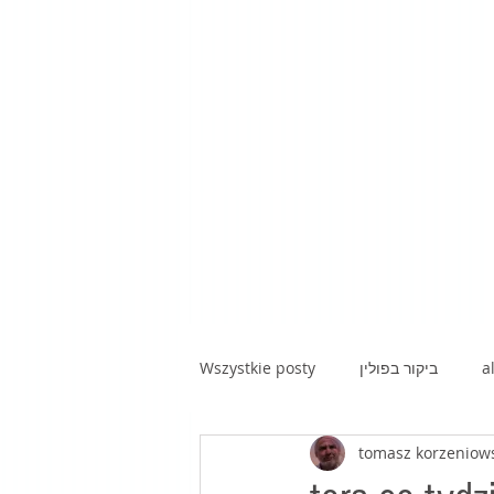
Wszystkie posty
ביקור בפולין
a
tomasz korzeniow
kawa z hebrajską prozą|poezją|