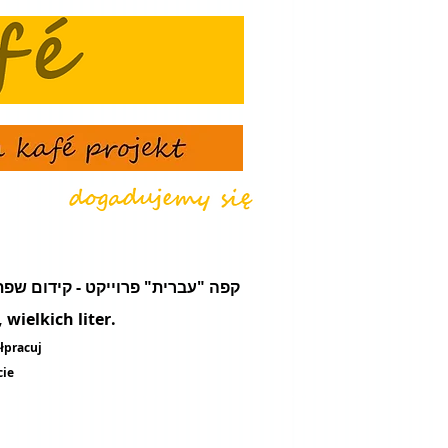
że - קפה "עברית" פרוייקט - קידום שפת עֵבֶר - מועדון תרבות ונסיעות
wielkich liter.
łpracuj
cie