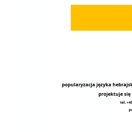
projektuje si
tel. +
p