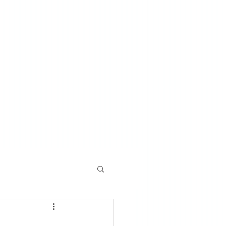
o u żyda