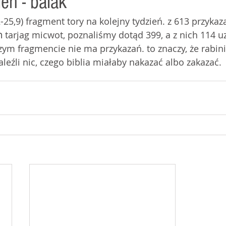
ień - balák
,2-25,9) fragment tory na kolejny tydzień. z 613 przyka
zym fragmencie nie ma przykazań. to znaczy, że rabini
leźli nic, czego biblia miałaby nakazać albo zakazać.