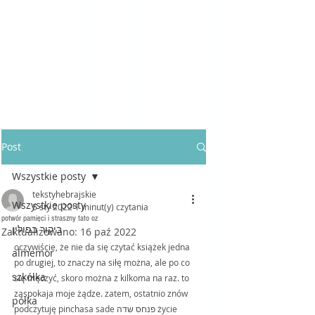
Post
Wszystkie posty
tekstyhebrajskie
Wszystkie posty
5 sty 2022
1 minut(y) czytania
potwór pamięci i straszny tato oz
ביקור בפולין
Zaktualizowano:
16 paź 2022
oczywiście, że nie da się czytać książek jedna 
almemor
po drugiej, to znaczy na siłę można, ale po co 
szkółka
się męczyć, skoro można z kilkoma na raz. to 
zaspokaja moje żądze. zatem, ostatnio znów 
półka
podczytuję pinchasa sade פנחס שדה życie 