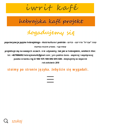
popularyzacja języka hebrajskiego - klub kultura i podróże - קפה "עברית" פרוייקט - קידום
שפת עֵבֶר - מועדון תרבות ונסיעות
projektuje się na waszych oczach.
nie
używamy, tak jak w hebrajskim, wielkich liter.
tel. +48/798866952
hebrajskakafe@gmail.com
| pro publico bono - wspieraj i współpracuj
puszka w banku ing
22 1050 1575 1000
0092 5815 0284
- dziękujemy za
wsparcie
rok założenia 2018
stoimy po stronie języka. żebyście się wygadali.