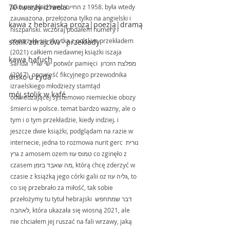
70 twarzy izraela
jako przykład החיים כמשל z 1958. była wtedy 
zauważona. przełożona tylko na angielski i 
kawa z hebrajską prozą|poezją|dramą
hiszpański. wczoraj podałem numery i 
otworzyła się skrytka z polskim przekładem 
stolik zdrajców - przekłady
(2021) całkiem niedawnej książki iszaja 
kawa hafuch
sarida ישי שריד potwór pamięci מפלצת הזכרון 
(2017), opowieść fikcyjnego przewodnika 
disko u żyda
izraelskiego młodzieży stamtąd 
mój stolik w kafé
odwiedzającej systemowo niemieckie obozy 
śmierci w polsce. temat bardzo ważny, ale o 
tym i o tym przekładzie, kiedy indziej. i 
jeszcze dwie książki, podglądam na razie w 
internecie, jedna to rozmowa nurit gerc נורית 
גרץ z amosem ozem טמוס עוז co zginęło z 
czasem מה שאבד בזמן, którą chcę zderzyć w 
czasie z książką jego córki galii oz גליה עוז, to 
co się przebrało za miłość, tak sobie 
przełożymy tu tytuł hebrajski דבר שמתחפש 
לאהבה, która ukazała się wiosną 2021, ale 
nie chciałem jej ruszać na fali wrzawy, jaką 