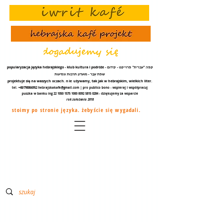
popularyzacja języka hebrajskiego - klub kultura i podróże - קפה "עברית" פרוייקט - קידום
שפת עֵבֶר - מועדון תרבות ונסיעות
projektuje się na waszych oczach.
nie
używamy, tak jak w hebrajskim, wielkich liter.
tel. +48/798866952
hebrajskakafe@gmail.com
| pro publico bono - wspieraj i współpracuj
puszka w banku ing
22 1050 1575 1000
0092 5815 0284
- dziękujemy za
wsparcie
rok założenia 2018
stoimy po stronie języka. żebyście się wygadali.