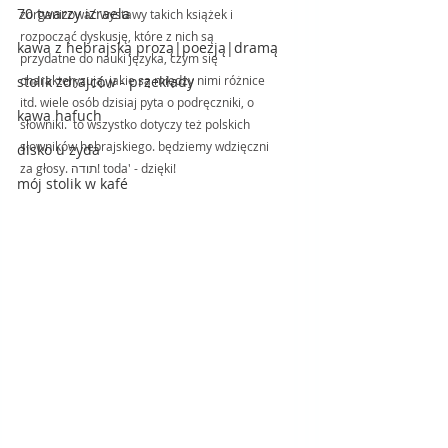
70 twarzy izraela
zorganizować wystawy takich książek i 
rozpocząć dyskusję, które z nich są 
kawa z hebrajską prozą|poezją|dramą
przydatne do nauki języka, czym się 
stolik zdrajców - przekłady
charakteryzują, jakie są między nimi różnice 
itd. wiele osób dzisiaj pyta o podręczniki, o 
kawa hafuch
słowniki.  to wszystko dotyczy też polskich 
słowników hebrajskiego. będziemy wdzięczni 
disko u żyda
za głosy. תודה! toda' - dzięki!
mój stolik w kafé