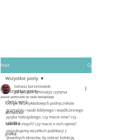
Post
Wszystkie posty
tomasz korzeniowski
Wszystkie posty
28 lip 2021
1 minut(y) czytania
polskie podręczniki do nauki hebrajskiego
ביקור בפולין
oto garść przykładowych podręczników 
gramatyki i nauki biblijnego i współczesnego 
almemor
języka hebrajskiego. czy macie inne? czy 
szkółka
wiecie o innych? czy macie o nich opinie? 
poszukujemy wszelkich publikacji z 
półka
dowolnych okresów, by zebrać kolekcję, 