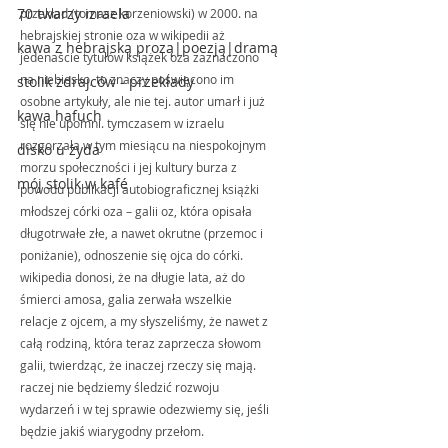
70 twarzy izraela
przekład (tomasz korzeniowski) w 2000. na 
hebrajskiej stronie oza w wikipedii aż 
kawa z hebrajską prozą|poezją|dramą
jedenaście tytułów książek oza zaznaczono 
na niebiesko, to znaczy poświęcono im 
stolik zdrajców - przekłady
osobne artykuły, ale nie tej. autor umarł i już 
kawa hafuch
się nie upomni. tymczasem w izraelu 
rozgorzała w tym miesiącu na niespokojnym 
disko u żyda
morzu społeczności i jej kultury burza z 
mój stolik w kafé
powodu publikacji autobiograficznej książki 
młodszej córki oza – galii oz, która opisała 
długotrwałe złe, a nawet okrutne (przemoc i 
poniżanie), odnoszenie się ojca do córki. 
wikipedia donosi, że na długie lata, aż do 
śmierci amosa, galia zerwała wszelkie 
relacje z ojcem, a my słyszeliśmy, że nawet z 
całą rodziną, która teraz zaprzecza słowom 
galii, twierdząc, że inaczej rzeczy się mają. 
raczej nie będziemy śledzić rozwoju 
wydarzeń i w tej sprawie odezwiemy się, jeśli 
będzie jakiś wiarygodny przełom. 