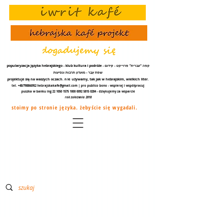
popularyzacja języka hebrajskiego - klub kultura i podróże - קפה "עברית" פרוייקט - קידום
שפת עֵבֶר - מועדון תרבות ונסיעות
projektuje się na waszych oczach.
nie
używamy, tak jak w hebrajskim, wielkich liter.
tel. +48/798866952
hebrajskakafe@gmail.com
| pro publico bono - wspieraj i współpracuj
puszka w banku ing
22 1050 1575 1000
0092 5815 0284
- dziękujemy za
wsparcie
rok założenia 2018
stoimy po stronie języka. żebyście się wygadali.