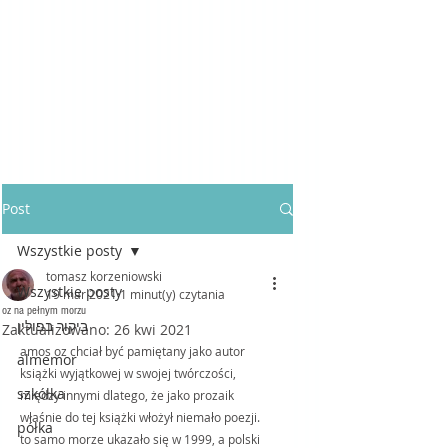
Post
Wszystkie posty
tomasz korzeniowski
Wszystkie posty
19 mar 2021
1 minut(y) czytania
oz na pełnym morzu
ביקור בפולין
Zaktualizowano:
26 kwi 2021
amos oz chciał być pamiętany jako autor 
almemor
książki wyjątkowej w swojej twórczości, 
szkółka
między innymi dlatego, że jako prozaik 
właśnie do tej książki włożył niemało poezji. 
półka
to samo morze ukazało się w 1999, a polski 