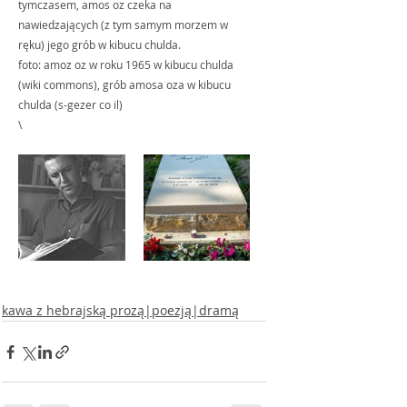
tymczasem, amos oz czeka na 
nawiedzających (z tym samym morzem w 
ręku) jego grób w kibucu chulda.
foto: amoz oz w roku 1965 w kibucu chulda 
(wiki commons), grób amosa oza w kibucu 
chulda (s-gezer co il)
\
kawa z hebrajską prozą|poezją|dramą