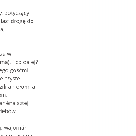
cze w 
a). i co dalej?
jego gośćmi 
e czyste 
ili aniołom, a 
erím הִכּוּ֙ בַּסַּנְוֵרִ֔ים. potem:
ariéna sztej 
rą. wajomár 