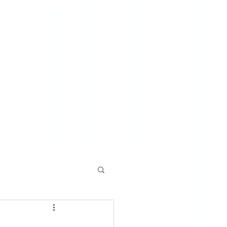
o u żyda