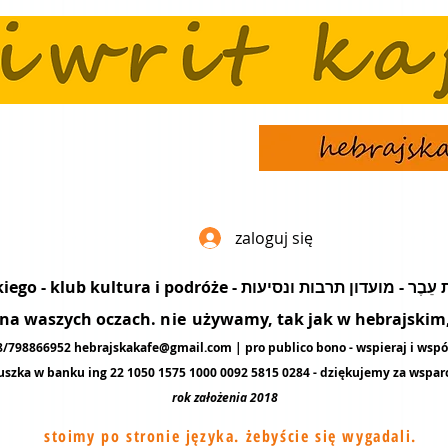
zaloguj się
popularyzacja języka hebrajskiego - klub kultura i podró
ę na waszych oczach.
nie
używamy, tak jak w hebrajskim, 
48/798866952
hebrajskakafe@gmail.com
| pro publico bono - wspieraj i wspó
uszka w banku ing 22 1050 1575 1000 0092 5815 0284 - dziękujemy za
wspar
rok założenia 2018
stoimy po stronie języka. żebyście się wygadali.