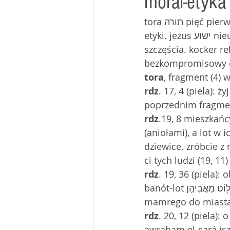
moral-etyka
tora תורה pięć pierwszych ksiąg biblii. pirkej awot פרקי אבות traktat miszny, dotyczący 
mój stolik w kafé
etyki. jezus ישוע nieuznany w judaizmie mesjasz. budda בודהה hindus, znalazł drogę do 
szczęścia. kocker rebe קוצקר רבה, menachem mendel morgenstern 
bezkompromisowy c
tora
, fragment (4) w
rdz
. 17, 4 (piela):
poprzednim fragmen
rdz
.19, 8 mieszkańc
(aniołami), a lot w 
dziewice. zróbcie z
rdz
. 19, 36 (piela):
banót-lot וַֽתַּהֲרֶ֛יןָ שְׁתֵּ֥י בְנֽוֹת־ל֖וֹט מֵאֲבִיהֶֽן. abraham przeprowadził się z okolic dębów 
mamrego do miasta g
rdz
. 20, 12 (piela):
awraham el-sará isztó achotí ר אַבְרָהָ֛ם אֶל־שָׂרָ֥ה אִשְׁתּ֖וֹ אֲחֹ֣תִי