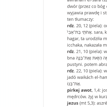
dwór (przez co bóg c
wyjawia prawdę i st
ten tłumaczy:
rdz
. 20, 12 (piela):
אֲחֹתִ֤י בַת־אָבִי֙. sara, kiedy nie mogła mieć dziecka, posłała do abrahama swą służącą 
hagar, ta urodziła 
icchaka, nakazała 
rdz
. 21, 10 (piela)
bna גָּרֵ֛שׁ הָאָמָ֥ה הַזֹּ֖את וְאֶת־בְּנָ֑הּ, co abraham uczynił, a hagar i izmael bliscy byli śmierci na 
pustyni. potem abra
rdz
. 22, 10 (piela):
jadó waikách el-hamaachélet liszchót et-bno ְחֹ֖ט
אֶת־בְּנֽוֹ.
pirkej awot
, 1,4: jose ben joezer עזר
jezus 