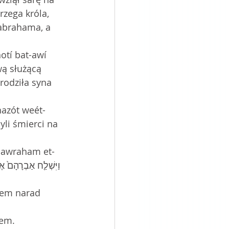
rzega króla, 
abrahama, a 
otí bat-awí 
rodziła syna 
hazót weét-
ch awraham et-
dzy duchem.