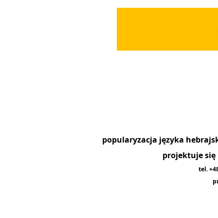
projektuje si
tel. +
p