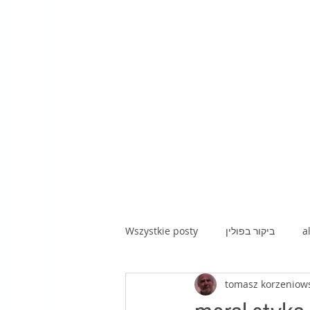
Wszystkie posty
ביקור בפולין
a
tomasz korzeniow
kawa z hebrajską prozą|poezją|