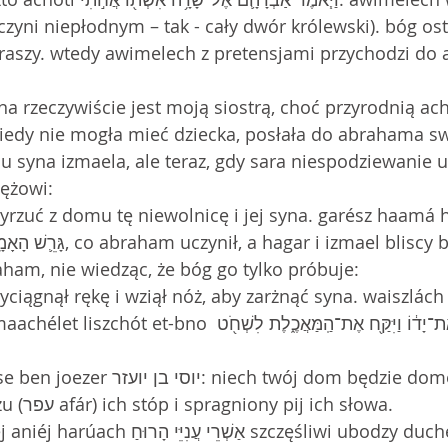
zyni niepłodnym – tak - cały dwór królewski). bóg ost
raszy. wtedy awimelech z pretensjami przychodzi do 
 ona rzeczywiście jest moją siostrą, choć przyrodnią ach
mu syna izmaela, ale teraz, gdy sara niespodziewanie u
mężowi:
: wyrzuć z domu tę niewolnicę i jej syna. garész haamá 
ham, nie wiedząc, że bóg go tylko próbuje:
 wyciągnął rękę i wziął nóż, aby zarżnąć syna. waiszlá
וַיִּשְׁלַ֤ח אַבְרָהָם֙ אֶת־יָד֔וֹ וַיִּקַּ֖ח אֶת־הַֽמַּאֲכֶ֑לֶת לִשׁ 
יוסי בן יו: niech twój dom będzie domem narad 
mędrców. żyj w kurzu (עפר afár) ich stóp i spragniony pij ich słowa.
(mt 5,3): aszréj aniéj harúach אַשְׁרֵי עֲנִיֵּי הָרוּחַ szczęśliwi ubo