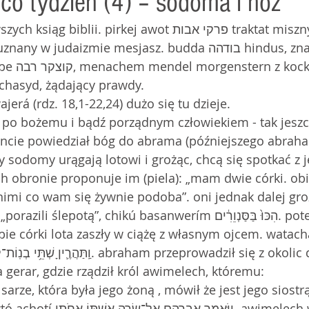
 co tydzień (4) – sodoma i nóż
z kocka, 
hasyd, żądający prawdy.
ajerá (rdz. 18,1-22,24) dużo się tu dzieje.
 żyj po bożemu i bądź porządnym człowiekiem - tak jesz
cie powiedział bóg do abrama (późniejszego abraham
y sodomy urągają lotowi i grożąc, chcą się spotkać z 
ich obronie proponuje im (piela): „mam dwie córki. obi
 nimi co wam się żywnie podoba”. oni jednak dalej groz
ci tych ludzi (19, 11) „porazili ślepotą”, chikú basanw
 obie córki lota zaszły w ciążę z własnym ojcem. watach
erar, gdzie rządził król awimelech, któremu:
 o sarze, która była jego żoną , mówił że jest jego siost
וַיֹּ֧אמֶ. awimelech wziął sarę na 