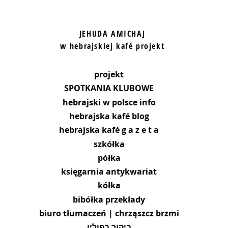
JEHUDA AMICHAJ
w hebrajskiej kafé projekt
projekt
SPOTKANIA KLUBOWE
hebrajski w polsce info
hebrajska kafé blog
hebrajska kafé g a z e t a
szkółka
półka
księgarnia antykwariat
kółka
bibółka przekłady
biuro tłumaczeń | chrząszcz brzmi
ביקור בפולין