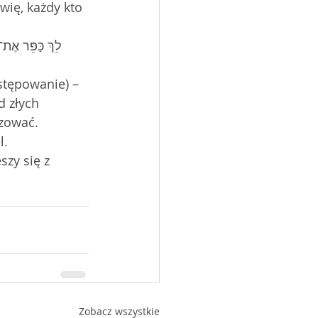
ówię, każdy kto 
d złych 
yzować.
szy się z 
Zobacz wszystkie