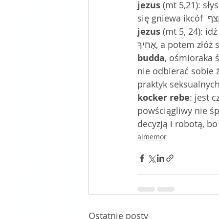
jezus 
(mt 5,21): sły
jezus 
(mt 5, 24): idź pog
budda
, ośmioraka ścieżka, 4: peu
nie odbierać sobie 
praktyk seksualnych
kocker rebe
: jest człowiek 
powściągliwy nie śpi
decyzją i robotą, bo
almemor
Ostatnie posty