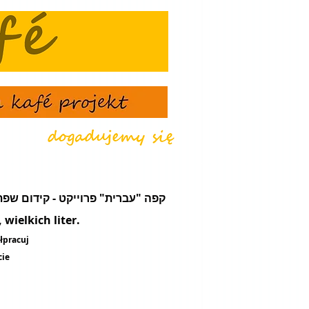
że - קפה "עברית" פרוייקט - קידום שפת עֵבֶר - מועדון תרבות ונסיעות
wielkich liter.
łpracuj
cie