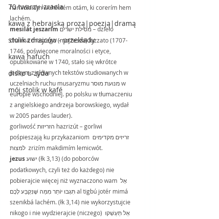
70 twarzy izraela
hamidianím wehikitém otám, ki corerím hem 
lachém.
kawa z hebrajską prozą|poezją|dramą
mesilát jeszarím
 מסילת ישרים – dzieło 
stolik zdrajców - przekłady
chaima moszego (mojżesza) luzzato (1707-
1746, poświęcone moralności i etyce, 
kawa hafuch
opublikowane w 1740, stało się wkrótce 
disko u żyda
jednym z głównych tekstów studiowanych w 
uczelniach ruchu musaryzmu מנועת מוסר w 
mój stolik w kafé
europie wschodniej. po polsku w tłumaczeniu 
z angielskiego andrzeja borowskiego, wydał 
w 2005 pardes lauder).
gorliwość הזריזות hazrizút – gorliwi 
pośpieszają ku przykazaniom זריזים מקדימים 
למצות  zrizím makdimím lemicwót.
jezus 
ישוע (łk 3,13) (do poborców 
podatkowych, czyli też do każdego) nie 
pobierajcie więcej niż wyznaczono wam אַל 
תִּגְבּוּ יוֹתֵר מִמַּה שֶּׁנִּקְבַּע לָכֶם al tigbú jotér mimá 
szenikbá lachém. (łk 3,14) nie wykorzystujcie 
nikogo i nie wydzierajcie (niczego) אַל תַּעַשְׁקוּ 