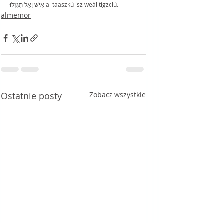
אִישׁ וְאַל תִּגְזְלוּ al taaszkú isz weál tigzelú.
almemor
Ostatnie posty
Zobacz wszystkie