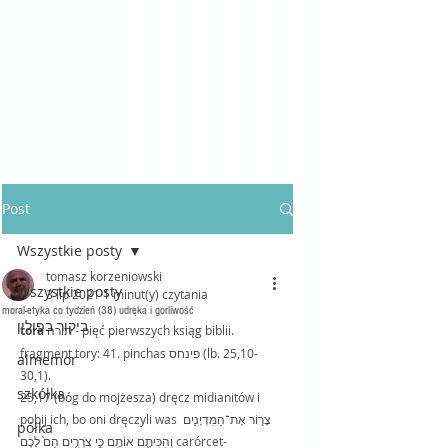
Post
Wszystkie posty
tomasz korzeniowski
Wszystkie posty
3 lip 2021
1 minut(y) czytania
moral-etyka co tydzień (38) udręka i gorliwość
ביקור בפולין
tora 
תורה - pięć pierwszych ksiąg biblii. 
fragment tory: 41. pinchas פינחס (lb. 25,10-
almemor
30,1).
szkółka
25,17 (bóg do mojżesza) dręcz midianitów i 
pobij ich, bo oni dręczyli was צָר֖וֹר אֶת־הַמִּדְיָנִ֑ים 
półka
וְהִכִּיתֶ֖ם אוֹתָֽם כִּ֣י צֹרְרִ֥ים הֵם֙ לָכֶ֔ם carórcet-