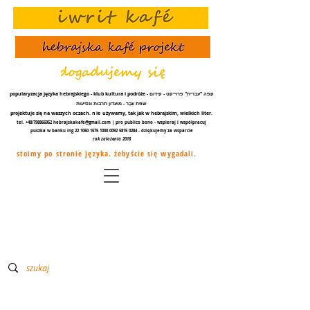
popularyzacja języka hebrajskiego - klub kultura i podróże - קפה "עברית" פרוייקט - קידום
שפת עֵבֶר - מועדון תרבות ונסיעות
projektuje się na waszych oczach.
nie
używamy, tak jak w hebrajskim, wielkich liter.
tel. +48/798866952
hebrajskakafe@gmail.com
| pro publico bono - wspieraj i współpracuj
puszka w banku ing
22 1050 1575 1000
0092 5815 0284
- dziękujemy za
wsparcie
rok założenia 2018
stoimy po stronie języka. żebyście się wygadali.