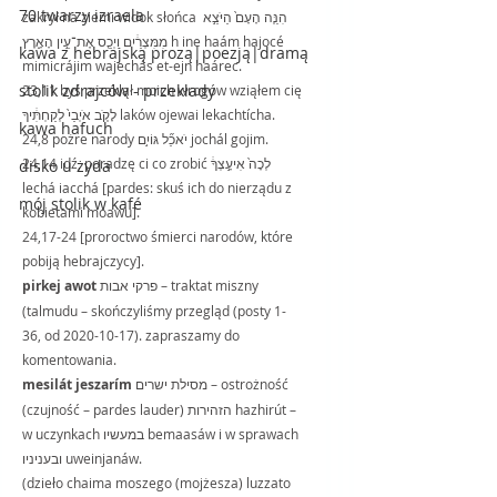
70 twarzy izraela
zakrył na ziemi widok słońca הִנֵּ֤ה הָעָם֙ הַיֹּצֵ֣א 
מִמִּצְרַ֔יִם וַיְכַ֖ס אֶת־עֵ֣ין הָאָ֑רֶץ h ine haám hajocé 
kawa z hebrajską prozą|poezją|dramą
mimicrájim wajechás et-ejn haárec.
stolik zdrajców - przekłady
23,11 byś przeklął moich wrogów wziąłem cię 
לָקֹ֤ב אֹיְבַי֙ לְקַחְתִּ֔יךָ laków ojewai lekachtícha.
kawa hafuch
24,8 pożre narody יֹאכַ֞ל גּוֹיִ֣ם jochál gojim.
24,14 idź, poradzę ci co zrobić לְכָה֙ אִיעָ֣צְךָ֔ 
disko u żyda
lechá iacchá [pardes: skuś ich do nierządu z 
mój stolik w kafé
kobietami moawu].
24,17-24 [proroctwo śmierci narodów, które 
pobiją hebrajczycy].
pirkej awot
 פרקי אבות – traktat miszny 
(talmudu – skończyliśmy przegląd (posty 1-
36, od 2020-10-17). zapraszamy do 
komentowania.
mesilát jeszarím
 מסילת ישרים – ostrożność 
(czujność – pardes lauder) הזהירות hazhirút – 
w uczynkach במעשיו bemaasáw i w sprawach 
ובעניניו uweinjanáw.
(dzieło chaima moszego (mojżesza) luzzato 