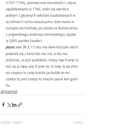
(1707-1746), poświęcone moralności i etyce, 
opublikowane w 1740, stało się wkrótce 
jednym z głównych tekstów studiowanych w 
uczelniach ruchu musaryzmu מנועת מוסר w 
europie wschodniej. po polsku w tłumaczeniu 
z angielskiego andrzeja borowskiego, wydał 
w 2005 pardes lauder)
jezus 
ישוע (łk 3,11) kto ma dwie koszule niech 
podzieli się z kimś kto nie ma, a kto ma 
jedzenie, uczyni podobnie מִי שֶׁיֵּשׁ לוֹ שְׁתֵּי כֻּתֳּנוֹת 
יַחֲלֹק עִם מִי שֶׁאֵין לוֹ, וּמִי שֶׁיֵּשׁ לוֹ מָזוֹן יַעֲשֶׂה כֵּן גַּם הוּא 
mi szejész lo sztej kutnót jachalók im mi 
szeéjn lo,umí szeéjn lo mazón jaasé ken gam 
hu.
almemor