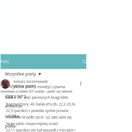
Post
Wszystkie posty
tomasz korzeniowski
Wszystkie posty
26 cze 2021
1 minut(y) czytania
moral-etyka co tydzień (37) uczynki – pożreć czy nakarmić
ביקור בפולין
tora 
תורה - pięć pierwszych ksiąg biblii. 
fragment tory: 40. balák בלק (lb. 22,2-25,9).
almemor
22,3 (pardes) z powodu synów jisraela 
szkółka
moawowi brzydło życie יָּ֣קׇץ מוֹאָ֔ב מִפְּנֵ֖י בְּנֵ֥י 
יִשְׂרָאֵֽל jakác moaw mipnej israel.
półka
22,11 (pardes) oto lud wyszedł z micrajim i 