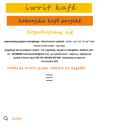
popularyzacja języka hebrajskiego - klub kultura i podróże - קפה "עברית" פרוייקט - קידום
שפת עֵבֶר - מועדון תרבות ונסיעות
projektuje się na waszych oczach.
nie
używamy, tak jak w hebrajskim, wielkich liter.
tel. +48/798866952
hebrajskakafe@gmail.com
| pro publico bono - wspieraj i współpracuj
puszka w banku ing
22 1050 1575 1000
0092 5815 0284
- dziękujemy za
wsparcie
rok założenia 2018
stoimy po stronie języka. żebyście się wygadali.