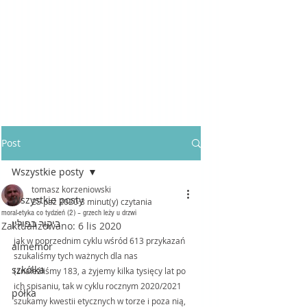
Post
Wszystkie posty
tomasz korzeniowski
Wszystkie posty
25 paź 2020
3 minut(y) czytania
moral-etyka co tydzień (2) – grzech leży u drzwi
ביקור בפולין
Zaktualizowano:
6 lis 2020
jak w poprzednim cyklu wśród 613 przykazań 
almemor
szukaliśmy tych ważnych dla nas 
szkółka
(znaleźliśmy 183, a żyjemy kilka tysięcy lat po 
ich spisaniu, tak w cyklu rocznym 2020/2021 
półka
szukamy kwestii etycznych w torze i poza nią, 