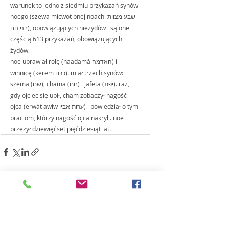
warunek to jedno z siedmiu przykazań synów 
noego (szewa micwot bnej noach שבע מצוות 
בני נוח), obowiązujących nieżydów i są one 
częścią 613 przykazań, obowiązujących 
żydów.
noe uprawiał rolę (haadamá האדמה) i 
winnicę (kerem כרם). miał trzech synów: 
szema (שם), chama (חם) i jafeta (יפת). raz, 
gdy ojciec się upił, cham zobaczył nagość 
ojca (erwát awíw ערות אביו) i powiedział o tym 
braciom, którzy nagość ojca nakryli. noe 
przeżył dziewięćset pięćdziesiąt lat.
Ostatnie posty
Zobacz wszystkie