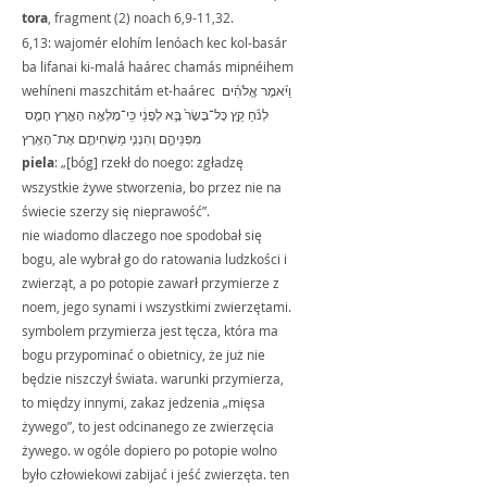
tora
, fragment (2) noach 6,9-11,32.
6,13: wajomér elohím lenóach kec kol-basár 
ba lifanai ki-malá haárec chamás mipnéihem 
wehíneni maszchitám et-haárec וַיֹּ֨אמֶר אֱלֹהִ֜ים 
לְנֹ֗חַ קֵ֤ץ כָּל־בָּשָׂר֙ בָּ֣א לְפָנַ֔י כִּֽי־מָלְאָ֥ה הָאָ֛רֶץ חָמָ֖ס 
מִפְּנֵיהֶ֑ם וְהִנְנִ֥י מַשְׁחִיתָ֖ם אֶת־הָאָֽרֶץ
piela
: „[bóg] rzekł do noego: zgładzę 
wszystkie żywe stworzenia, bo przez nie na 
świecie szerzy się nieprawość”.
nie wiadomo dlaczego noe spodobał się 
bogu, ale wybrał go do ratowania ludzkości i 
zwierząt, a po potopie zawarł przymierze z 
noem, jego synami i wszystkimi zwierzętami. 
symbolem przymierza jest tęcza, która ma 
bogu przypominać o obietnicy, że już nie 
będzie niszczył świata. warunki przymierza, 
to między innymi, zakaz jedzenia „mięsa 
żywego”, to jest odcinanego ze zwierzęcia 
żywego. w ogóle dopiero po potopie wolno 
było człowiekowi zabijać i jeść zwierzęta. ten 