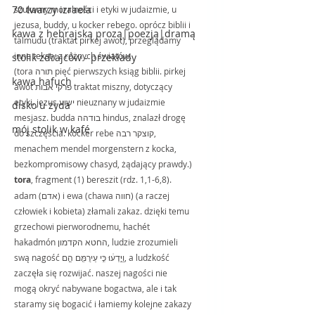
70 twarzy izraela
szukamy moralności i etyki w judaizmie, u 
jezusa, buddy, u kocker rebego. oprócz biblii i 
kawa z hebrajską prozą|poezją|dramą
talmudu (traktat pirkej awot), przeglądamy 
inne teksty z różnych światów.
stolik zdrajców - przekłady
(tora תורה pięć pierwszych ksiąg biblii. pirkej 
kawa hafuch
awot פרקי אבות traktat miszny, dotyczący 
etyki. jezus ישוע nieuznany w judaizmie 
disko u żyda
mesjasz. budda בודהה hindus, znalazł drogę 
mój stolik w kafé
do szczęścia. kocker rebe קוצקר רבה, 
menachem mendel morgenstern z kocka, 
bezkompromisowy chasyd, żądający prawdy.)
tora
, fragment (1) bereszit (rdz. 1,1-6,8). 
adam (אדם) i ewa (chawa חווה) (a raczej 
człowiek i kobieta) złamali zakaz. dzięki temu 
grzechowi pierworodnemu, hachét 
hakadmón החטא הקדמון, ludzie zrozumieli 
swą nagość וַיֵּ֣דְע֔וּ כִּ֥י עֵירֻמִּ֖ם הֵ֑ם, a ludzkość 
zaczęła się rozwijać. naszej nagości nie 
mogą okryć nabywane bogactwa, ale i tak 
staramy się bogacić i łamiemy kolejne zakazy 