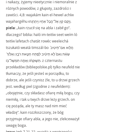
i nakazy, żyjemy nieetycznie i niemoralnie z 
różnych powodów, z głupoty, zazdrości i 
zawiści. 4,8: wajakám kain el-hewel achíw 
wajahargéhu וַיָּ֥קָם קַ֛יִן אֶל־הֶ֥בֶל אָחִ֖יו וַיַּהַרְגֵֽהוּ.
piela
: „kain rzucił się na abla i zabił go”. 
dlaczego? biblia: haló im-teitíw seet weím ló 
teitíw lafetach chatát rowéc weeleichá 
tszukató weatá timszál-bo הֲל֤וֹא אִם־תֵּיטִיב֙ 
שְׂאֵ֔ת וְאִם֙ לֹ֣א תֵיטִ֔יב לַפֶּ֖תַח חַטָּ֣את רֹבֵ֑ץ וְאֵלֶ֙יךָ֙ 
תְּשׁ֣וּקָת֔וֹ וְאַתָּ֖ה תִּמְשָׁל־בּֽוֹ. z czternastu 
przekładów (bibliepolskie.pl) tylko neufeld nie 
tłumaczy, że jeśli jesteś w porządku, to 
dobrze, ale jeśli czynisz źle, to u drzwi grzech 
jest. według piel (zgodnie z neufeldem): 
„obojętnie, czy składasz ofiarę miłą bogu, czy 
niemiłą, i tak u twych drzwi leży grzech. on 
cię pożąda, ale ty masz nad nim mieć 
władzę”. kain rozzłoszczony, że bóg 
przyjmuje ofiary abla, a jego nie, zlekceważył 
uwagę boga.
jezus 
(mk 7,21-22, wujek): z wnętrzności 