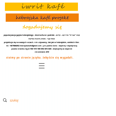
popularyzacja języka hebrajskiego - klub kultura i podróże - קפה "עברית" פרוייקט - קידום
שפת עֵבֶר - מועדון תרבות ונסיעות
projektuje się na waszych oczach.
nie
używamy, tak jak w hebrajskim, wielkich liter.
tel. +48/798866952
hebrajskakafe@gmail.com
| pro publico bono - wspieraj i współpracuj
puszka w banku ing
22 1050 1575 1000
0092 5815 0284
- dziękujemy za
wsparcie
rok założenia 2018
stoimy po stronie języka. żebyście się wygadali.