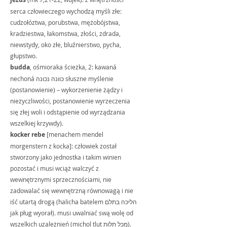
serca człowieczego wychodzą myśli złe: 
cudzołóztwa, porubstwa, mężobójstwa, 
kradziestwa, łakomstwa, złości, zdrada, 
niewstydy, oko złe, bluźnierstwo, pycha, 
głupstwo.
budda
, ośmioraka ścieżka, 2: kawaná 
nechoná כוונה נכונה słuszne myślenie 
(postanowienie) – wykorzenienie żądzy i 
nieżyczliwości, postanowienie wyrzeczenia 
się złej woli i odstąpienie od wyrządzania 
wszelkiej krzywdy).
kocker rebe
 [menachem mendel 
morgenstern z kocka]: człowiek został 
stworzony jako jednostka i takim winien 
pozostać i musi wciąż walczyć z 
wewnętrznymi sprzecznościami, nie 
zadowalać się wewnętrzną równowagą i nie 
iść utartą drogą (halicha batelem הליכה בתלם 
jak pług wyorał). musi uwalniać swą wolę od 
wszelkich uzależnień (michol tlut מכל תלות).