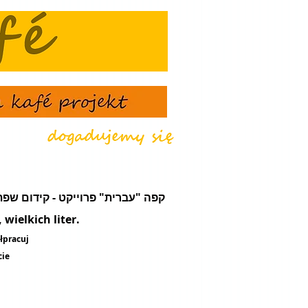
że - קפה "עברית" פרוייקט - קידום שפת עֵבֶר - מועדון תרבות ונסיעות
wielkich liter.
łpracuj
cie