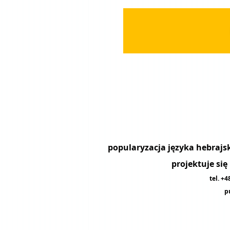
projektuje si
tel. +
p