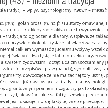
nej (43) – niezłomna tradycja
dycji – wpływ psychologiczny כוחה של מסורת – השפעה 
 – tradycja to ogrodzenie dla tory, wątpliwe, że zakład
ja na przyszłe pokolenia. tysiące lat władztwa halachy
 niemal całkiem wymazać z judaizmu wpływy wszelkic
iej świątyni. dwa tysiące lat temu sekta faryzeuszy פרושים 
a światem żydowskim i odtąt judaizm utożsamiany jes
 zakresie przepisów i praw (halach), symboli i zwycza
argumenty, dowodzące że nie ma żadnej tory ustnej, 
órze synaj. już dwa tysiące lat tradycja ta psychologi
ką, z gruntownym praniem mózgu, czy jak to określa p
a. czyli, nieważne jakie są fakty, człowiek przekonuje
awet jeśli okazuje mu się fakty tej wierze przeczące.
w tej tradycji i najwyraźniej trudno mu się od niej u