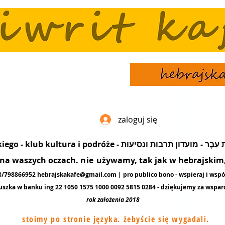
zaloguj się
popularyzacja języka hebrajskiego - klub kultura i podró
ę na waszych oczach.
nie
używamy, tak jak w hebrajskim, 
48/798866952
hebrajskakafe@gmail.com
| pro publico bono - wspieraj i wspó
uszka w banku ing 22 1050 1575 1000 0092 5815 0284 - dziękujemy za
wspar
rok założenia 2018
stoimy po stronie języka. żebyście się wygadali.