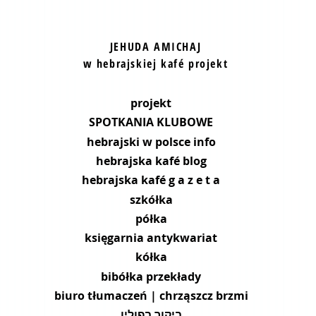
JEHUDA AMICHAJ
w hebrajskiej kafé projekt
projekt
SPOTKANIA KLUBOWE
hebrajski w polsce info
hebrajska kafé blog
hebrajska kafé g a z e t a
szkółka
półka
księgarnia antykwariat
kółka
bibółka przekłady
biuro tłumaczeń | chrząszcz brzmi
ביקור בפולין