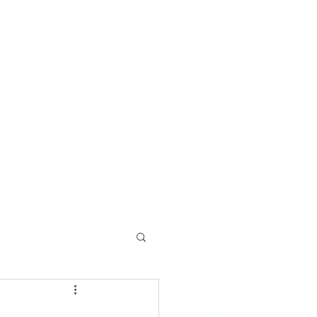
o u żyda