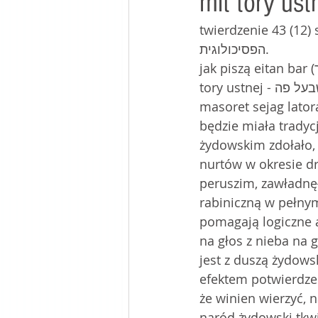
mit tory ust
twierdzenie 43 (12) siła tra
mój stolik w kafé
הפסיכולוגית.
jak piszą eitan bar (איתן בר) i golan broszi (גולן ברושי) autorzy omawianej tu książki (mit 
tory ustnej - מיתוס התורה שבעל פה), kiedy rabin akiva ukuł to wyrażenie - מָסֹרֶת, סְיָג לַתּוֹרָה 
masoret sejag latora
będzie miała tradyc
żydowskim zdołało,
nurtów w okresie drug
peruszim, zawładnęł
rabiniczną w pełnym
pomagają logiczne 
na głos z nieba na g
jest z duszą żydows
efektem potwierdzeni
że winien wierzyć, n
naród żydowski tkwi 