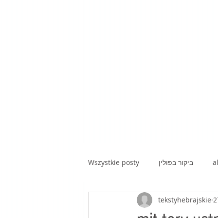
Wszystkie posty
ביקור בפולין
a
tekstyhebrajskie
2
kawa z hebrajską prozą|poezją|