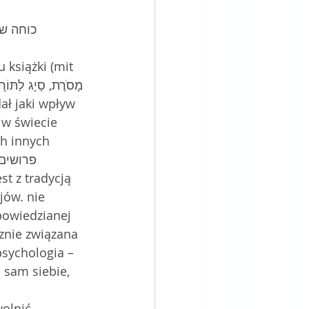
ał jaki wpływ 
 w świecie 
h innych 
t z tradycją 
jów. nie 
powiedzianej 
cznie związana 
sychologia – 
 sam siebie, 
wolnić.