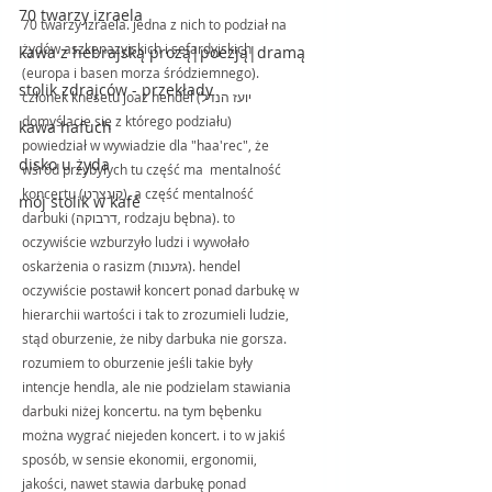
70 twarzy izraela
70 twarzy izraela. jedna z nich to podział na 
żydów aszkenazyjskich i sefardyjskich 
kawa z hebrajską prozą|poezją|dramą
(europa i basen morza śródziemnego). 
stolik zdrajców - przekłady
członek knesetu joaz hendel (יועז הנדל 
domyślacie się z którego podziału) 
kawa hafuch
powiedział w wywiadzie dla "haa'rec", że 
disko u żyda
wśród przybyłych tu część ma  mentalność 
koncertu (קונצרט), a część mentalność 
mój stolik w kafé
darbuki (דרבוקה, rodzaju bębna). to 
oczywiście wzburzyło ludzi i wywołało 
oskarżenia o rasizm (גזענות). hendel 
oczywiście postawił koncert ponad darbukę w 
hierarchii wartości i tak to zrozumieli ludzie, 
stąd oburzenie, że niby darbuka nie gorsza. 
rozumiem to oburzenie jeśli takie były 
intencje hendla, ale nie podzielam stawiania 
darbuki niżej koncertu. na tym bębenku 
można wygrać niejeden koncert. i to w jakiś 
sposób, w sensie ekonomii, ergonomii, 
jakości, nawet stawia darbukę ponad 