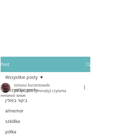
Post
Wszystkie posty
tomasz korzeniowski
Wszystkie posty
28 lip 2021
1 minut(y) czytania
mentalność darbuki
ביקור בפולין
almemor
szkółka
półka