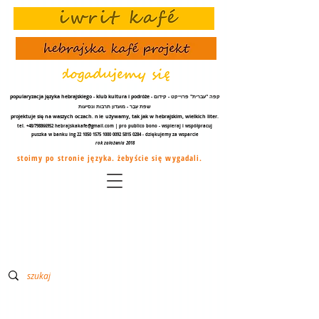
popularyzacja języka hebrajskiego - klub kultura i podróże - קפה "עברית" פרוייקט - קידום
שפת עֵבֶר - מועדון תרבות ונסיעות
projektuje się na waszych oczach.
nie
używamy, tak jak w hebrajskim, wielkich liter.
tel. +48/798866952
hebrajskakafe@gmail.com
| pro publico bono - wspieraj i współpracuj
puszka w banku ing
22 1050 1575 1000
0092 5815 0284
- dziękujemy za
wsparcie
rok założenia 2018
stoimy po stronie języka. żebyście się wygadali.