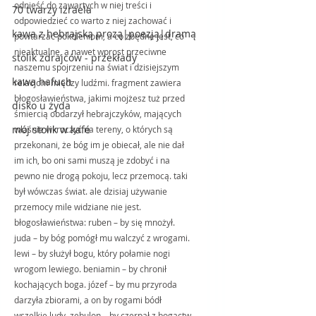
odnieść do zawartych w niej treści i 
70 twarzy izraela
odpowiedzieć co warto z niej zachować i 
kawa z hebrajską prozą|poezją|dramą
powtarzać pokoleniom, a co zbędne jest, co 
nieaktualne, a nawet wprost przeciwne 
stolik zdrajców - przekłady
naszemu spojrzeniu na świat i dzisiejszym 
kawa hafuch
relacjom między ludźmi. fragment zawiera 
błogosławieństwa, jakimi mojżesz tuż przed 
disko u żyda
śmiercią obdarzył hebrajczyków, mających 
mój stolik w kafé
właśnie wkroczyć na tereny, o których są 
przekonani, że bóg im je obiecał, ale nie dał 
im ich, bo oni sami muszą je zdobyć i na 
pewno nie drogą pokoju, lecz przemocą. taki 
był wówczas świat. ale dzisiaj używanie 
przemocy mile widziane nie jest.
błogosławieństwa: ruben – by się mnożył. 
juda – by bóg pomógł mu walczyć z wrogami. 
lewi – by służył bogu, który połamie nogi 
wrogom lewiego. beniamin – by chronił 
kochających boga. józef – by mu przyroda 
darzyła zbiorami, a on by rogami bódł 
wszelkie ludy. zebulon – by czerpał z bogactw 