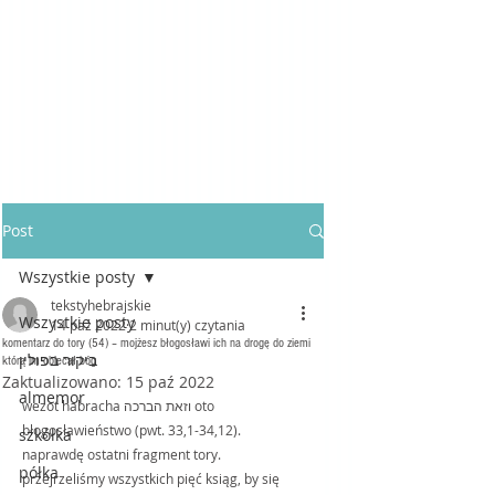
Post
Wszystkie posty
tekstyhebrajskie
Wszystkie posty
14 paź 2022
2 minut(y) czytania
komentarz do tory (54) – mojżesz błogosławi ich na drogę do ziemi
ביקור בפולין
którą im obiecał bóg
Zaktualizowano:
15 paź 2022
almemor
wezot habracha וזאת הברכה oto 
błogosławieństwo (pwt. 33,1-34,12). 
szkółka
naprawdę ostatni fragment tory. 
półka
przejrzeliśmy wszystkich pięć ksiąg, by się 