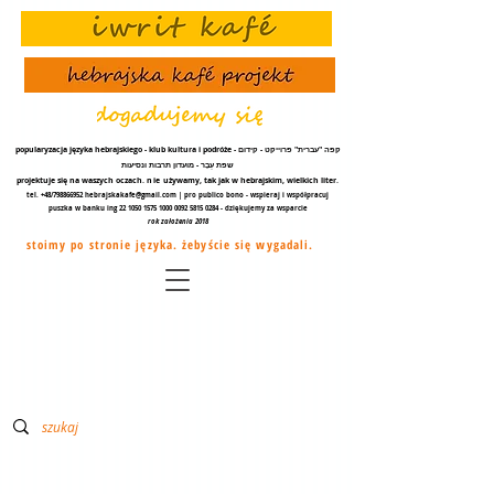
popularyzacja języka hebrajskiego - klub kultura i podróże - קפה "עברית" פרוייקט - קידום
שפת עֵבֶר - מועדון תרבות ונסיעות
projektuje się na waszych oczach.
nie
używamy, tak jak w hebrajskim, wielkich liter.
tel. +48/798866952
hebrajskakafe@gmail.com
| pro publico bono - wspieraj i współpracuj
puszka w banku ing
22 1050 1575 1000
0092 5815 0284
- dziękujemy za
wsparcie
rok założenia 2018
stoimy po stronie języka. żebyście się wygadali.