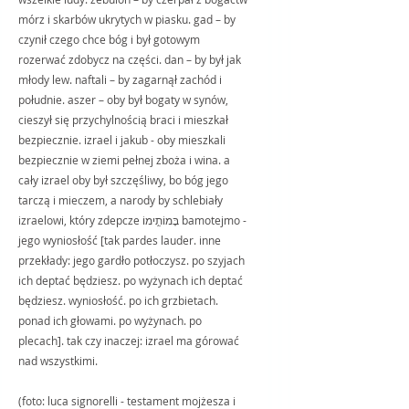
mórz i skarbów ukrytych w piasku. gad – by 
czynił czego chce bóg i był gotowym 
rozerwać zdobycz na części. dan – by był jak 
młody lew. naftali – by zagarnął zachód i 
południe. aszer – oby był bogaty w synów, 
cieszył się przychylnością braci i mieszkał 
bezpiecznie. izrael i jakub - oby mieszkali 
bezpiecznie w ziemi pełnej zboża i wina. a 
cały izrael oby był szczęśliwy, bo bóg jego 
tarczą i mieczem, a narody by schlebiały 
izraelowi, który zdepcze בָּמוֹתֵ֥ימוֹ bamotejmo - 
jego wyniosłość [tak pardes lauder. inne 
przekłady: jego gardło potłoczysz. po szyjach 
ich deptać będziesz. po wyżynach ich deptać 
będziesz. wyniosłość. po ich grzbietach. 
ponad ich głowami. po wyżynach. po 
plecach]. tak czy inaczej: izrael ma górować 
nad wszystkimi.
(foto: luca signorelli - testament mojżesza i 