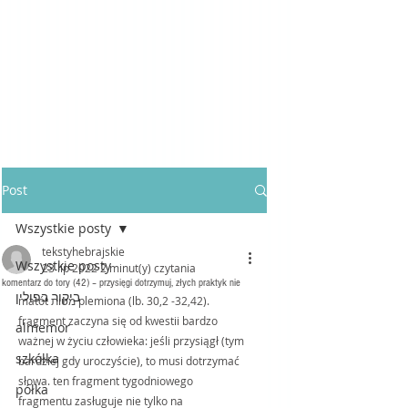
Post
Wszystkie posty
tekstyhebrajskie
Wszystkie posty
23 lip 2022
2 minut(y) czytania
komentarz do tory (42) – przysięgi dotrzymuj, złych praktyk nie
ביקור בפולין
matót מטות plemiona (lb. 30,2 -32,42). 
fragment zaczyna się od kwestii bardzo 
almemor
ważnej w życiu człowieka: jeśli przysiągł (tym 
szkółka
bardziej gdy uroczyście), to musi dotrzymać 
słowa. ten fragment tygodniowego 
półka
fragmentu zasługuje nie tylko na 