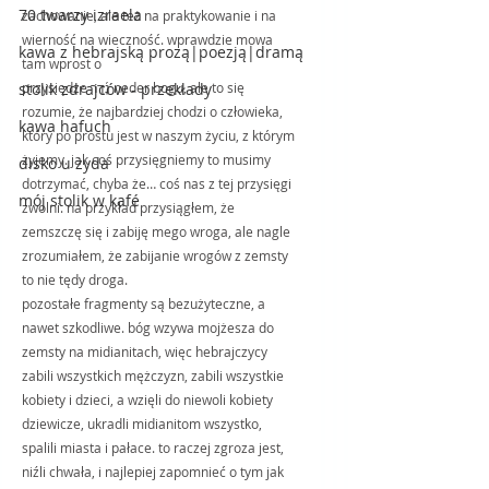
70 twarzy izraela
zachowanie, ale też na praktykowanie i na 
wierność na wieczność. wprawdzie mowa 
kawa z hebrajską prozą|poezją|dramą
tam wprost o 
stolik zdrajców - przekłady
przysiędze נֶ֜דֶר neder bogu, ale to się 
rozumie, że najbardziej chodzi o człowieka, 
kawa hafuch
który po prostu jest w naszym życiu, z którym 
żyjemy. jak coś przysięgniemy to musimy 
disko u żyda
dotrzymać, chyba że… coś nas z tej przysięgi 
mój stolik w kafé
zwolni. na przykład przysiągłem, że 
zemszczę się i zabiję mego wroga, ale nagle 
zrozumiałem, że zabijanie wrogów z zemsty 
to nie tędy droga. 
pozostałe fragmenty są bezużyteczne, a 
nawet szkodliwe. bóg wzywa mojżesza do 
zemsty na midianitach, więc hebrajczycy 
zabili wszystkich mężczyzn, zabili wszystkie 
kobiety i dzieci, a wzięli do niewoli kobiety 
dziewicze, ukradli midianitom wszystko, 
spalili miasta i pałace. to raczej zgroza jest, 
niźli chwała, i najlepiej zapomnieć o tym jak 