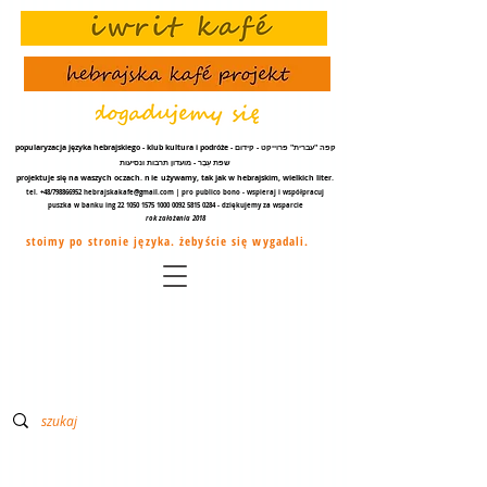
popularyzacja języka hebrajskiego - klub kultura i podróże - קפה "עברית" פרוייקט - קידום
שפת עֵבֶר - מועדון תרבות ונסיעות
projektuje się na waszych oczach.
nie
używamy, tak jak w hebrajskim, wielkich liter.
tel. +48/798866952
hebrajskakafe@gmail.com
| pro publico bono - wspieraj i współpracuj
puszka w banku ing
22 1050 1575 1000
0092 5815 0284
- dziękujemy za
wsparcie
rok założenia 2018
stoimy po stronie języka. żebyście się wygadali.