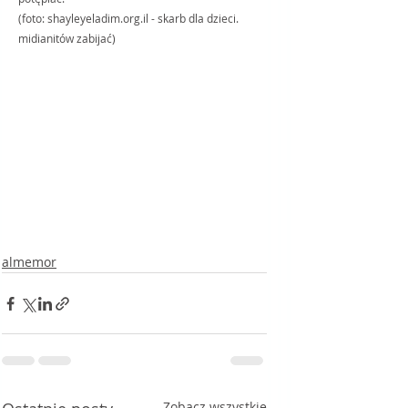
(fo
to: 
shayleyeladim.org.il
 - skarb dla dzieci. 
midianitów zabijać)
almemor
Zobacz wszystkie