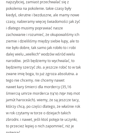
najszybciej, zamiast przechwalać się z 
pokolenia na pokolenie. takie czasy były 
kiedyś, okrutne i bezduszne, ale mamy nowe 
czasy, nabieramy więcej świadomości jak żyć 
i dlatego musimy poprawiać nasze 
zachowanie i rozumieć, że okupowaliśmy ich 
ziemie i dzieliliśmy między siebie łupy, ale to 
nie było dobre, tak samo jak robiło to i robi 
dalej wielu „wielkich” wodzów wśród wielu 
narodów.  jeśli będziemy to wychwalać, to 
będziemy szerzyć zło. a jeszcze robić to w tak 
zwane imię boga, to już zgroza absolutna. a 
tego nie chcemy. nie chcemy nawet
nawet kary śmierci dla mordercy (35,16 
śmiercią umrze morderca מ֥וֹת יוּמַ֖ת הָרֹצֵֽחַ mot 
jamút haroceách). wiemy, że są jeszcze tacy, 
którzy chcą. po części dlatego, że właśnie rok 
w rok czytamy w torze o dziejach takich 
zbrodni. i nawet, jeśli ktoś potępi te uczynki, 
to przecież lepiej o nich zapomnieć, niż je 
potępiać.