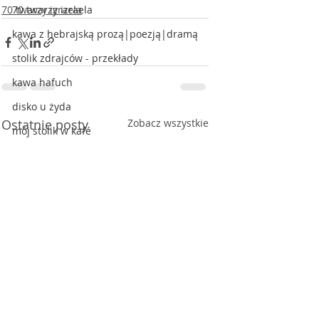
70 twarzy izraela
70 twarzy izraela
kawa z hebrajską prozą|poezją|dramą
stolik zdrajców - przekłady
kawa hafuch
disko u żyda
Ostatnie posty
Zobacz wszystkie
mój stolik w kafé