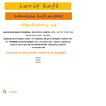
popularyzacja języka hebrajskiego - klub kultura i podróże - קפה "עברית" פרוייקט - קידום
שפת עֵבֶר - מועדון תרבות ונסיעות
projektuje się na waszych oczach.
nie
używamy, tak jak w hebrajskim, wielkich liter.
tel. +48/798866952
hebrajskakafe@gmail.com
| pro publico bono - wspieraj i współpracuj
puszka w banku ing
22 1050 1575 1000
0092 5815 0284
- dziękujemy za
wsparcie
rok założenia 2018
stoimy po stronie języka. żebyście się wygadali.