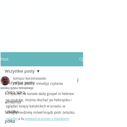
Post
Wszystkie posty
tomasz korzeniowski
Wszystkie posty
18 paź 2020
1 minut(y) czytania
katolicy języka hebrajskiego
ביקור בפולין
co tydzień na kanale daily gospel in hebrew 
na youtube, można słuchać po hebrajsku i 
almemor
oglądać księży katolickich w izraelu. w 
szkółka
ubiegłą niedzielę mówił ksiądz piotr żelazko.
oglądaj
 a tu 
wywiad prasowy z księdzem
półka