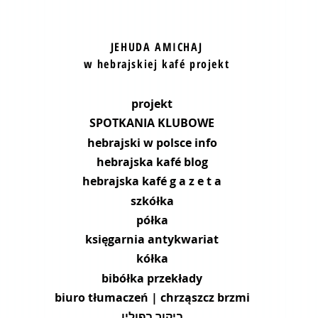
JEHUDA AMICHAJ
w hebrajskiej kafé projekt
projekt
SPOTKANIA KLUBOWE
hebrajski w polsce info
hebrajska kafé blog
hebrajska kafé g a z e t a
szkółka
półka
księgarnia antykwariat
kółka
bibółka przekłady
biuro tłumaczeń | chrząszcz brzmi
ביקור בפולין