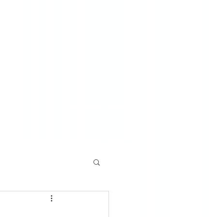
o u żyda