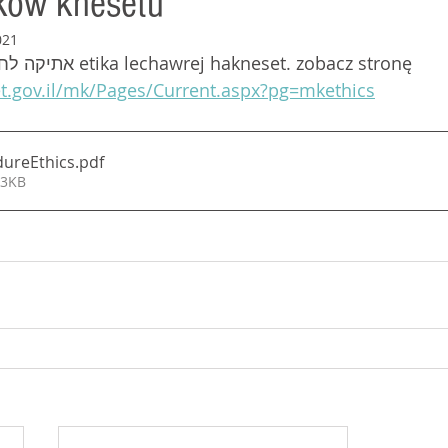
ków knesetu
021
to znaczy אתיקה לחברי הכנסת etika lechawrej hakneset. zobacz stronę
et.gov.il/mk/Pages/Current.aspx?pg=mkethics
dureEthics
.pdf
13KB