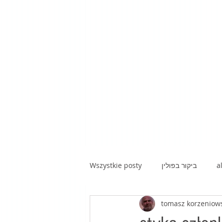
Wszystkie posty
ביקור בפולין
a
tomasz korzeniow
kawa z hebrajską prozą|poezją|