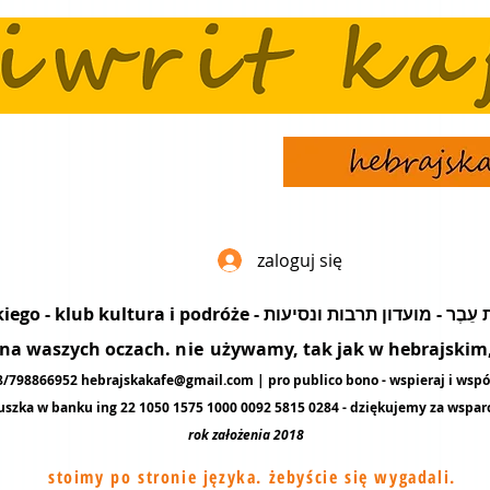
zaloguj się
popularyzacja języka hebrajskiego - klub kultura i podró
ę na waszych oczach.
nie
używamy, tak jak w hebrajskim, 
48/798866952
hebrajskakafe@gmail.com
| pro publico bono - wspieraj i wspó
uszka w banku ing 22 1050 1575 1000 0092 5815 0284 - dziękujemy za
wspar
rok założenia 2018
stoimy po stronie języka. żebyście się wygadali.