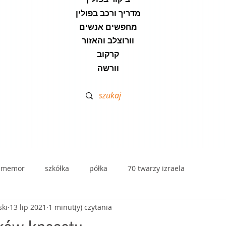
מדריך ורכב בפולין
מחפשים אנשים
וורוצלב והאזור
קרקוב
וורשה
lmemor
szkółka
półka
70 twarzy izraela
ski
13 lip 2021
1 minut(y) czytania
dramą
stolik zdrajców - przekłady
kawa hafuch
disk