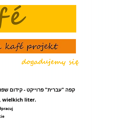
że - קפה "עברית" פרוייקט - קידום שפת עֵבֶר - מועדון תרבות ונסיעות
wielkich liter.
łpracuj
cie