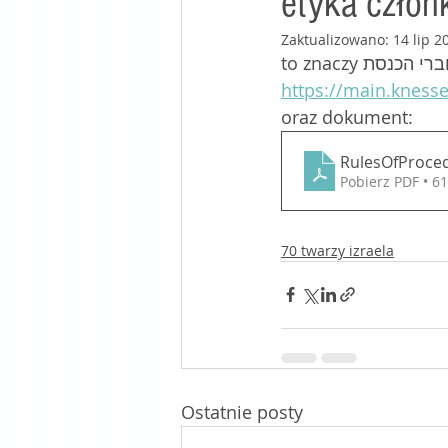
etyka człon
Zaktualizowano:
14 lip 2
mój stolik w kafé
https://main.kness
oraz dokument:
RulesOfProce
Pobierz PDF • 6
70 twarzy izraela
Ostatnie posty