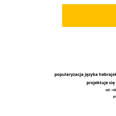
projektuje si
tel. +
p