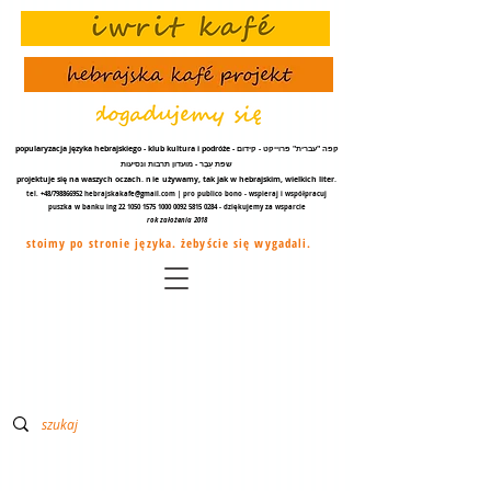
popularyzacja języka hebrajskiego - klub kultura i podróże - קפה "עברית" פרוייקט - קידום
שפת עֵבֶר - מועדון תרבות ונסיעות
projektuje się na waszych oczach.
nie
używamy, tak jak w hebrajskim, wielkich liter.
tel. +48/798866952
hebrajskakafe@gmail.com
| pro publico bono - wspieraj i współpracuj
puszka w banku ing
22 1050 1575 1000
0092 5815 0284
- dziękujemy za
wsparcie
rok założenia 2018
stoimy po stronie języka. żebyście się wygadali.