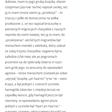
dubnow, mam tu jego grubą książkę. eliezer 
sztajnman (אליעזר שטיינמן) napisał cienką, też 
ją tu mam (może warto ją „przełożyć” – to 
znaczy z półki do tłumaczenia na półkę 
przełożone :). on też napisał broszurkę o 
pierwszych migracjach chasydów z naszych 
rejonów do ziemi świętej. też ją tu mam, do 
„przełożenia”. wśród tych migrantów był 
menachem mendel z witebska, który zabrał 
ze sobą trzystu chasydów. najpierw był w 
safedzie (cfat צפת) ale po pogromach 
przeniósł się do tyberiady (tweria טבריה) i 
tam grób jego. tu wracamy do opowiadań 
agnona – tenże menachem zostawił po sobie 
„wyrytą” książkę „pri haa’rec” (פרי ארץ – owoc 
kraju), a był jednym z czterech uczniów 
hamagi’da (dow ber z międzyrzecza) na 
zapadłej wiosce, gdy hamagi’d jeszcze był 
nieznany. w opowiadaniu agnon pisze, 
jednym z uczniów był "baa'l pri haa'rec" - 
autorem  (panem, właścicielem) (książki) pri 