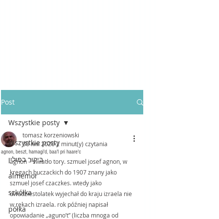
Post
Wszystkie posty
tomasz korzeniowski
Wszystkie posty
30 kwi 2020
2 minut(y) czytania
agnon, beszt, hamagi'd, baa'l pri haare'c
ביקור בפולין
agnon – światło tory. szmuel josef agnon, w 
kręgach buczackich do 1907 znany jako 
almemor
szmuel josef czaczkes. wtedy jako 
szkółka
dwudziestolatek wyjechał do kraju izraela nie 
w rękach izraela. rok później napisał 
półka
opowiadanie „aguno’t” (liczba mnoga od 