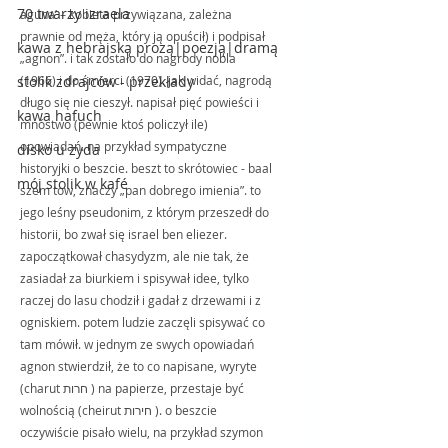
70 twarzy izraela
aguna’ – kobieta przywiązana, zależna 
prawnie od męża, który ją opuścił) i podpisał 
kawa z hebrajską prozą|poezją|dramą
„agnon”. i tak zostało do nagrody nobla 
stolik zdrajców - przekłady
(1966) i do śmierci (1970). jak widać, nagrodą 
długo się nie cieszył. napisał pięć powieści i 
kawa hafuch
mnóstwo (pewnie ktoś policzył ile) 
opowiadań. na przykład sympatyczne 
disko u żyda
historyjki o beszcie. beszt to skrótowiec - baal 
mój stolik w kafé
szem tow, znaczy „pan dobrego imienia”. to 
jego leśny pseudonim, z którym przeszedł do 
historii, bo zwał się israel ben eliezer. 
zapoczątkował chasydyzm, ale nie tak, że 
zasiadał za biurkiem i spisywał idee, tylko 
raczej do lasu chodził i gadał z drzewami i z 
ogniskiem. potem ludzie zaczęli spisywać co 
tam mówił. w jednym ze swych opowiadań 
agnon stwierdził, że to co napisane, wyryte 
(charut חרות ) na papierze, przestaje być 
wolnością (cheirut חירות ). o beszcie 
oczywiście pisało wielu, na przykład szymon 