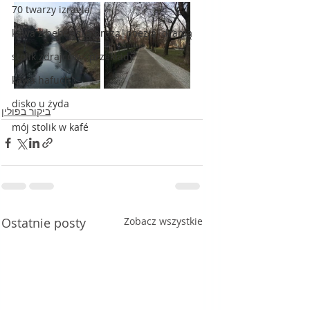
70 twarzy izraela
kawa z hebrajską prozą|poezją|dramą
stolik zdrajców - przekłady
kawa hafuch
disko u żyda
ביקור בפולין
mój stolik w kafé
Ostatnie posty
Zobacz wszystkie