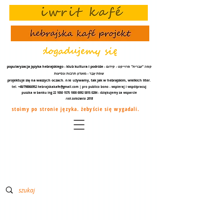
popularyzacja języka hebrajskiego - klub kultura i podróże - קפה "עברית" פרוייקט - קידום
שפת עֵבֶר - מועדון תרבות ונסיעות
projektuje się na waszych oczach.
nie
używamy, tak jak w hebrajskim, wielkich liter.
tel. +48/798866952
hebrajskakafe@gmail.com
| pro publico bono - wspieraj i współpracuj
puszka w banku ing
22 1050 1575 1000
0092 5815 0284
- dziękujemy za
wsparcie
rok założenia 2018
stoimy po stronie języka. żebyście się wygadali.