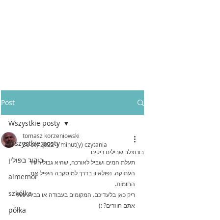
Post
Wszystkie posty
tomasz korzeniowski
Wszystkie posty
30 sty 2022
1 minut(y) czytania
בורוצלב שבילים ריקים
ביקור בפולין
תעלת המים ושביל לאורכה, שהיא גבול העיר 
העתיקה. נפולאיון בדרך למוסקבה היפיל את 
almemor
החומות.
szkółka
ריק כאן בלעדיכם. המקומים בעבודה או בבית. מתי 
אתם חוזרים? :)
półka