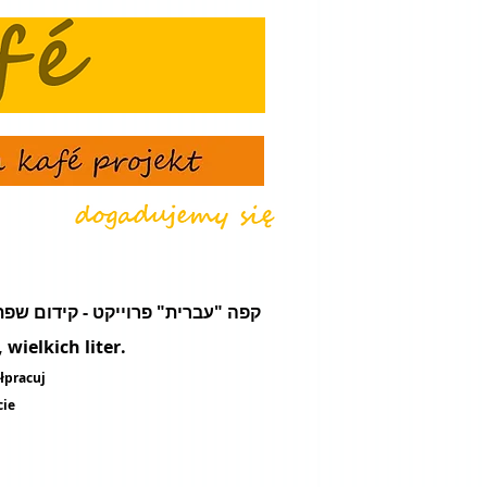
że - קפה "עברית" פרוייקט - קידום שפת עֵבֶר - מועדון תרבות ונסיעות
wielkich liter.
łpracuj
cie