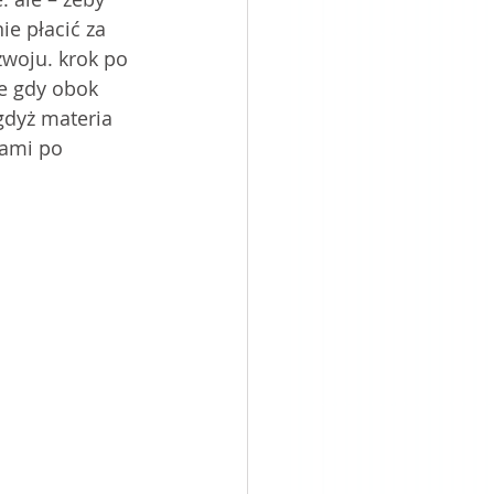
ie płacić za 
zwoju. krok po 
ze gdy obok 
gdyż materia 
nami po 