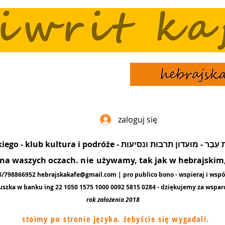
zaloguj się
popularyzacja języka hebrajskiego - klub kultura i podró
ę na waszych oczach.
nie
używamy, tak jak w hebrajskim, 
48/798866952
hebrajskakafe@gmail.com
| pro publico bono - wspieraj i wspó
uszka w banku ing 22 1050 1575 1000 0092 5815 0284 - dziękujemy za
wspar
rok założenia 2018
stoimy po stronie języka. żebyście się wygadali.