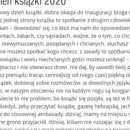
ień książki 2020
towy dzień książki. dobra okazja do inauguracji bloga 
 z jednej strony książka to spotkanie z drugim człowie
ań – dowiedzieć się, co ktoś ma nam do opowiedzeni
ntach, żabach, czy sąsiadach. ważne, że o tym, co chc
 niewymuszanych, pożądanych i chcianych. słuchasz 
 nie możesz spotkać kogo chcesz. z zasady to spotkania
owiązku i wielu niechcianych gości możesz uniknąć –
 płacisz i nie otwierasz drzwi. nie daj, by uwiedli twój p
 pieniądz, tracąc cenniejszy od niego czas) piękną ok
siążek. dobieraj sobie rozmówców. w dowolnych język
. w naszym otoczeniu nie na każdym rogu są księgarn
iecie to nie problem, bo książki się posyła. są też w 
 kiedyś, żeby przeczytać książkę, gazetę hebrajską, je
w do stosownej ambasady. dzisiaj, mamy na miejscu n
e grono przyjaciół. dzisiaj, klikam nie ruszając się z 
kości. czekają na mnie miliony woluminów na świecie.