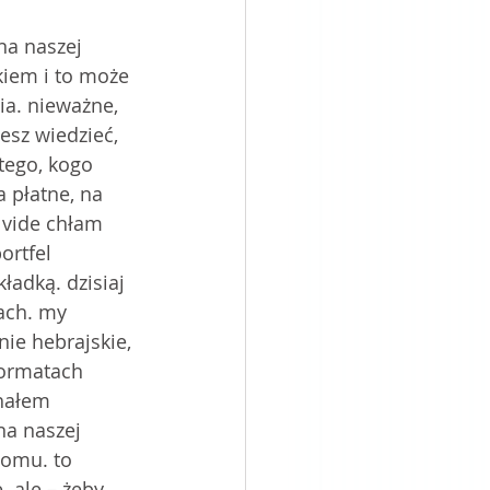
na naszej 
kiem i to może 
a. nieważne, 
esz wiedzieć, 
tego, kogo 
 płatne, na 
 vide chłam 
ortfel 
ładką. dzisiaj 
ach. my 
ie hebrajskie, 
formatach 
chałem 
a naszej 
domu. to 
 ale – żeby 