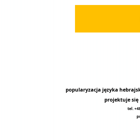
projektuje si
tel. +
p