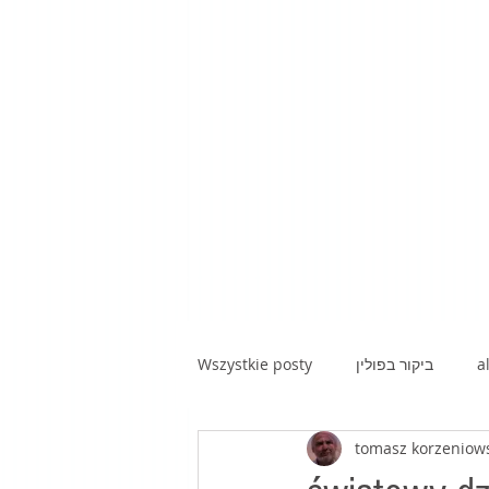
Wszystkie posty
ביקור בפולין
a
tomasz korzeniow
kawa z hebrajską prozą|poezją|