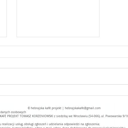
książki hebrajskie w dzisiejszej polsce
oto fragmenty tego co pisałem
w 2011 roku, jeszcze używałem
wielkich liter. to się zmieniło. a
co się zmieniło jeszcze od czasu
tygodnia...
© hebrajska kafé projekt |
hebrajskakafe@gmail.com
a danych osobowych
KAFE PROJEKT TOMASZ KORZENIOWSKI z siedzibą we Wrocławiu (54-066), ul. Piwowarska 9/1
ealizacji usług, obsługi zgłoszeń i udzielania odpowiedzi na zgłoszenia;