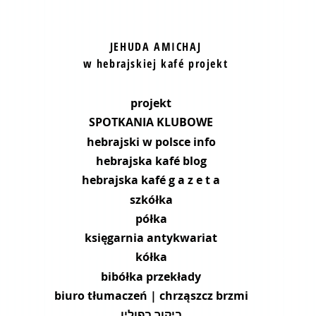
JEHUDA AMICHAJ
w hebrajskiej kafé projekt
projekt
SPOTKANIA KLUBOWE
hebrajski w polsce info
hebrajska kafé blog
hebrajska kafé g a z e t a
szkółka
półka
księgarnia antykwariat
kółka
bibółka przekłady
biuro tłumaczeń | chrząszcz brzmi
ביקור בפולין