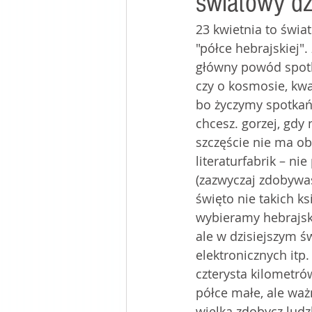
światowy dz
23 kwietnia to świa
mój stolik w kafé
"półce hebrajskiej".
główny powód spotk
czy o kosmosie, kwa
bo życzymy spotkań
chcesz. gorzej, gdy
szczęście nie ma ob
literaturfabrik – nie
(zazwyczaj zdobywasz
święto nie takich k
wybieramy hebrajski
ale w dzisiejszym św
elektronicznych itp.
czterysta kilometró
półce małe, ale ważn
wielka zdobycz ludz