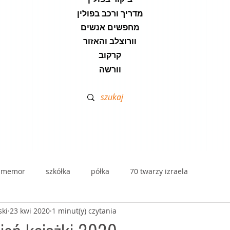
מדריך ורכב בפולין
מחפשים אנשים
וורוצלב והאזור
קרקוב
וורשה
lmemor
szkółka
półka
70 twarzy izraela
ski
23 kwi 2020
1 minut(y) czytania
dramą
stolik zdrajców - przekłady
kawa hafuch
disk