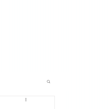
o u żyda